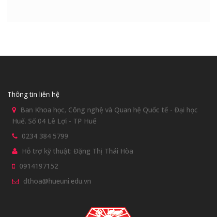
Thông tin liên hệ
Ban Khoa học, Công nghệ và Quan hệ Quốc tế - Đại học
Huế. Số 04 Lê Lợi - TP Huế
0234 384 5799
Hỗ trợ kỹ thuật: Đặng Thị Thái Hòa
0914197152
dthoa@hueuni.edu.vn