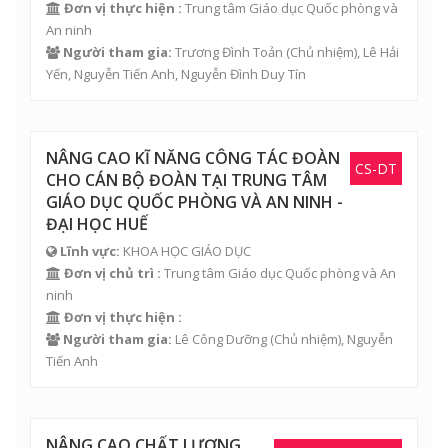
Đơn vị thực hiện :
Trung tâm Giáo dục Quốc phòng và
An ninh
Người tham gia:
Trương Đình Toản
(Chủ nhiệm),
Lê Hải
Yến
,
Nguyễn Tiến Anh
,
Nguyễn Đình Duy Tín
NÂNG CAO KĨ NĂNG CÔNG TÁC ĐOÀN
CS-DT
CHO CÁN BỘ ĐOÀN TẠI TRUNG TÂM
GIÁO DỤC QUỐC PHÒNG VÀ AN NINH -
ĐẠI HỌC HUẾ
Lĩnh vực:
KHOA HỌC GIÁO DỤC
Đơn vị chủ trì :
Trung tâm Giáo dục Quốc phòng và An
ninh
Đơn vị thực hiện :
Người tham gia:
Lê Công Dưỡng
(Chủ nhiệm),
Nguyễn
Tiến Anh
NÂNG CAO CHẤT LƯỢNG