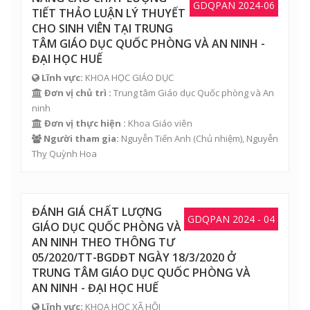
GDQPAN 2024-06
TIẾT THẢO LUẬN LÝ THUYẾT
CHO SINH VIÊN TẠI TRUNG
TÂM GIÁO DỤC QUỐC PHÒNG VÀ AN NINH -
ĐẠI HỌC HUẾ
Lĩnh vực:
KHOA HỌC GIÁO DỤC
Đơn vị chủ trì :
Trung tâm Giáo dục Quốc phòng và An
ninh
Đơn vị thực hiện :
Khoa Giáo viên
Người tham gia:
Nguyễn Tiến Anh
(Chủ nhiệm),
Nguyễn
Thỵ Quỳnh Hoa
ĐÁNH GIÁ CHẤT LƯỢNG
GDQPAN 2024 - 04
GIÁO DỤC QUỐC PHÒNG VÀ
AN NINH THEO THÔNG TƯ
05/2020/TT-BGDĐT NGÀY 18/3/2020 Ở
TRUNG TÂM GIÁO DỤC QUỐC PHÒNG VÀ
AN NINH - ĐẠI HỌC HUẾ
Lĩnh vực:
KHOA HỌC XÃ HỘI