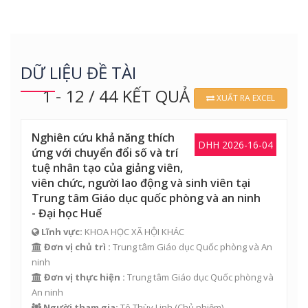
DỮ LIỆU ĐỀ TÀI
1 - 12 / 44 KẾT QUẢ
XUẤT RA EXCEL
Nghiên cứu khả năng thích
DHH 2026-16-04
ứng với chuyển đổi số và trí
tuệ nhân tạo của giảng viên,
viên chức, người lao động và sinh viên tại
Trung tâm Giáo dục quốc phòng và an ninh
- Đại học Huế
Lĩnh vực:
KHOA HỌC XÃ HỘI KHÁC
Đơn vị chủ trì :
Trung tâm Giáo dục Quốc phòng và An
ninh
Đơn vị thực hiện :
Trung tâm Giáo dục Quốc phòng và
An ninh
Người tham gia:
Tô Thùy Linh
(Chủ nhiệm)