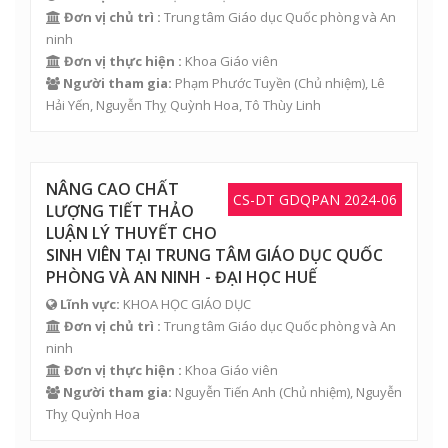
Đơn vị chủ trì :
Trung tâm Giáo dục Quốc phòng và An
ninh
Đơn vị thực hiện :
Khoa Giáo viên
Người tham gia:
Phạm Phước Tuyền
(Chủ nhiệm),
Lê
Hải Yến
,
Nguyễn Thỵ Quỳnh Hoa
,
Tô Thùy Linh
NÂNG CAO CHẤT
CS-DT GDQPAN 2024-06
LƯỢNG TIẾT THẢO
LUẬN LÝ THUYẾT CHO
SINH VIÊN TẠI TRUNG TÂM GIÁO DỤC QUỐC
PHÒNG VÀ AN NINH - ĐẠI HỌC HUẾ
Lĩnh vực:
KHOA HỌC GIÁO DỤC
Đơn vị chủ trì :
Trung tâm Giáo dục Quốc phòng và An
ninh
Đơn vị thực hiện :
Khoa Giáo viên
Người tham gia:
Nguyễn Tiến Anh
(Chủ nhiệm),
Nguyễn
Thỵ Quỳnh Hoa