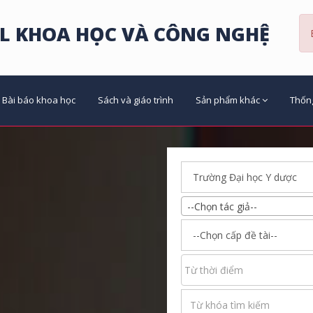
L KHOA HỌC VÀ CÔNG NGHỆ
Bài báo khoa học
Sách và giáo trình
Sản phẩm khác
Thốn
--Chọn tác giả--