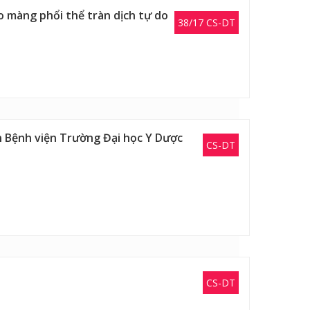
o màng phổi thể tràn dịch tự do
38/17 CS-DT
ản Bệnh viện Trường Đại học Y Dược
CS-DT
CS-DT