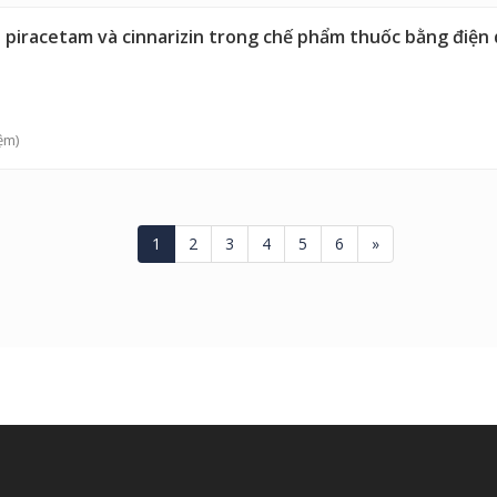
 piracetam và cinnarizin trong chế phẩm thuốc bằng điện
ệm)
1
2
3
4
5
6
»