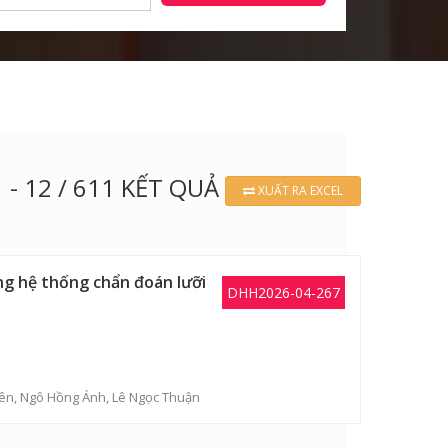
1 - 12 / 611 KẾT QUẢ
XUẤT RA EXCEL
ng hệ thống chẩn đoán lưỡi
DHH2026-04-267
iên
, Ngô Hồng Ánh, Lê Ngọc Thuận