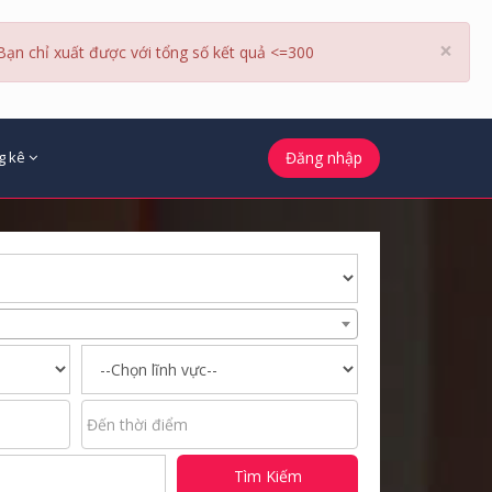
×
Bạn chỉ xuất được với tổng số kết quả <=300
g kê
Đăng nhập
Tìm Kiếm