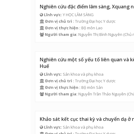
Nghiên cứu đặc điểm lâm sàng, Xquang ng
Lĩnh vực:
Y HỌC LÂM SÀNG
Đơn vị chủ trì :
Trường Đại học Y dược
Đơn vị thực hiện :
Bộ môn Lao
Người tham gia:
Nguyễn Thị Bình Nguyên
(Chủ 
Nghiên cứu một số yếu tố liên quan và k
Huế
Lĩnh vực:
Sản khoa và phụ khoa
Đơn vị chủ trì :
Trường Đại học Y dược
Đơn vị thực hiện :
Bộ môn Sản
Người tham gia:
Nguyễn Trần Thảo Nguyên
(Chủ
Khảo sát kết cục thai kỳ và chuyển dạ ở
Lĩnh vực:
Sản khoa và phụ khoa
Đơn vị chủ trì :
Trường Đại học Y dược