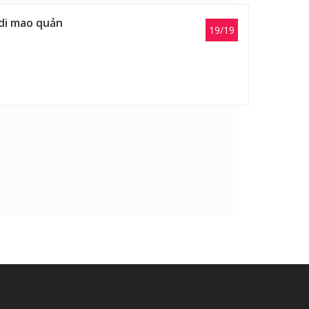
 di mao quản
19/19