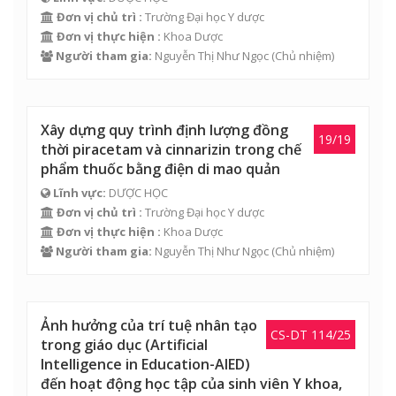
Đơn vị chủ trì :
Trường Đại học Y dược
Đơn vị thực hiện :
Khoa Dược
Người tham gia:
Nguyễn Thị Như Ngọc
(Chủ nhiệm)
Xây dựng quy trình định lượng đồng
19/19
thời piracetam và cinnarizin trong chế
phẩm thuốc bằng điện di mao quản
Lĩnh vực:
DƯỢC HỌC
Đơn vị chủ trì :
Trường Đại học Y dược
Đơn vị thực hiện :
Khoa Dược
Người tham gia:
Nguyễn Thị Như Ngọc
(Chủ nhiệm)
Ảnh hưởng của trí tuệ nhân tạo
CS-DT 114/25
trong giáo dục (Artificial
Intelligence in Education-AIED)
đến hoạt động học tập của sinh viên Y khoa,