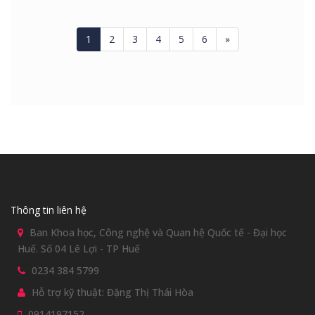
1
2
3
4
5
6
»
Thông tin liên hệ
Ban Khoa học, Công nghệ và Quan hệ Quốc tế - Đại học
Huế. Số 04 Lê Lợi - TP Huế
0234 384 5799
Hỗ trợ kỹ thuật: Đặng Thị Thái Hòa
0914197152