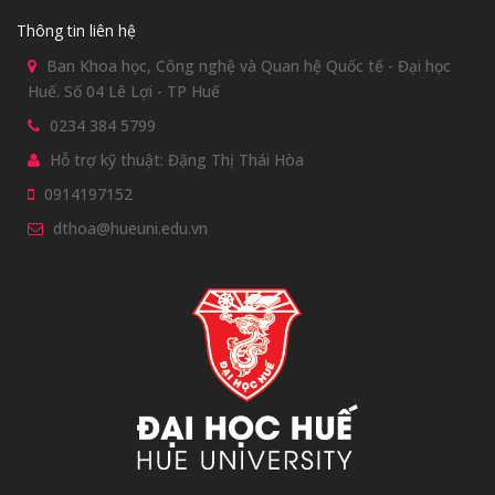
Thông tin liên hệ
Ban Khoa học, Công nghệ và Quan hệ Quốc tế - Đại học
Huế. Số 04 Lê Lợi - TP Huế
0234 384 5799
Hỗ trợ kỹ thuật: Đặng Thị Thái Hòa
0914197152
dthoa@hueuni.edu.vn