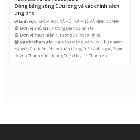
Đồng bằng sông Cửu long và các chính sách
ứng phó
Lĩnh vực:
KHOA HỌC XÃ HỘI, KINH TẾ VÀ KINH DOANH
Đơn vị chủ trì :
Trường Đại học Kinh tế
Đơn vị thực hiện :
Trường Đại học Kinh tế
Người tham gia:
Nguyễn Hoàng Diễm My
(Chủ nhiệm),
Nguyễn Đức Kiên
,
Phạm Xuân Hùng
, Triệu Ánh Ngọc, Phạm
Huỳnh Thanh Vân,
Hoàng Triệu Huy
,
Lê Thanh An