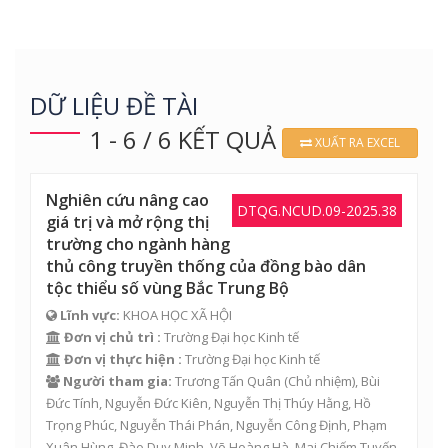
DỮ LIỆU ĐỀ TÀI
1 - 6 / 6 KẾT QUẢ
XUẤT RA EXCEL
Nghiên cứu nâng cao
DTQG.NCUD.09-2025.38
giá trị và mở rộng thị
trường cho ngành hàng
thủ công truyền thống của đồng bào dân
tộc thiểu số vùng Bắc Trung Bộ
Lĩnh vực:
KHOA HỌC XÃ HỘI
Đơn vị chủ trì :
Trường Đại học Kinh tế
Đơn vị thực hiện :
Trường Đại học Kinh tế
Người tham gia:
Trương Tấn Quân
(Chủ nhiệm),
Bùi
Đức Tính
,
Nguyễn Đức Kiên
,
Nguyễn Thị Thúy Hằng
,
Hồ
Trọng Phúc
,
Nguyễn Thái Phán
,
Nguyễn Công Định
,
Phạm
Xuân Hùng
,
Đào Duy Minh
,
Võ Hoàng Hà
,
Mai Chiếm Tuyến
,