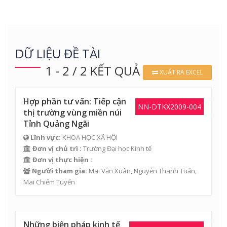
DỮ LIỆU ĐỀ TÀI
1 - 2 / 2 KẾT QUẢ
XUẤT RA EXCEL
Hợp phần tư vấn: Tiếp cận
NN-DTKX2009-004
thị trường vùng miền núi
Tỉnh Quảng Ngãi
Lĩnh vực:
KHOA HỌC XÃ HỘI
Đơn vị chủ trì :
Trường Đại học Kinh tế
Đơn vị thực hiện :
Người tham gia:
Mai Văn Xuân
,
Nguyễn Thanh Tuấn
,
Mai Chiếm Tuyến
Những biện pháp kinh tế