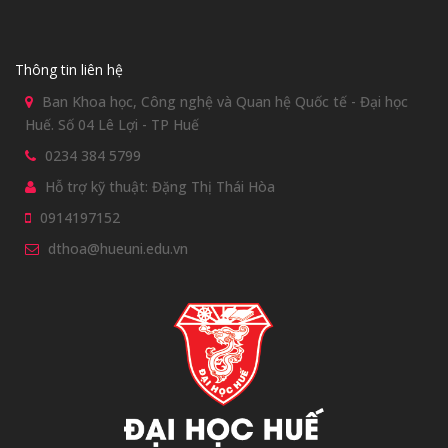
Thông tin liên hệ
Ban Khoa học, Công nghệ và Quan hệ Quốc tế - Đại học
Huế. Số 04 Lê Lợi - TP Huế
0234 384 5799
Hỗ trợ kỹ thuật: Đặng Thị Thái Hòa
0914197152
dthoa@hueuni.edu.vn