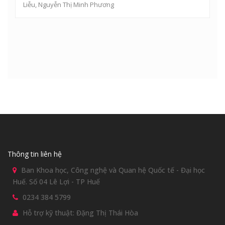
Liễu
,
Nguyễn Thị Minh Phương
Thông tin liên hệ
Ban Khoa học, Công nghệ và Quan hệ Quốc tế - Đại học
Huế. Số 04 Lê Lợi - TP Huế
0234 384 5799
Hỗ trợ kỹ thuật: Đặng Thị Thái Hòa