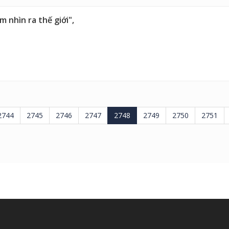
m nhìn ra thế giới",
2744
2745
2746
2747
2748
2749
2750
2751