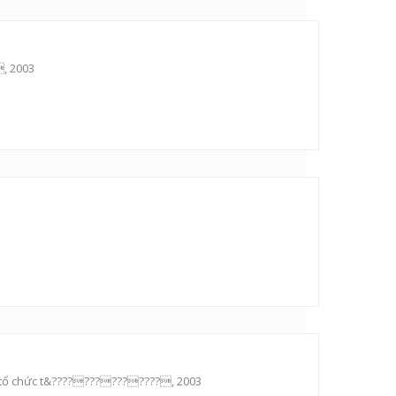
, 2003
on tổ chức t&??????????????, 2003