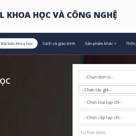
L KHOA HỌC VÀ CÔNG NGHỆ
Bài báo khoa học
Sách và giáo trình
Sản phẩm khác
Thốn
học
--Chọn tác giả--