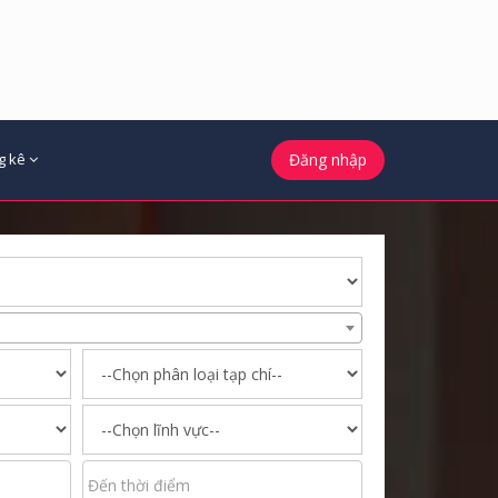
g kê
Đăng nhập