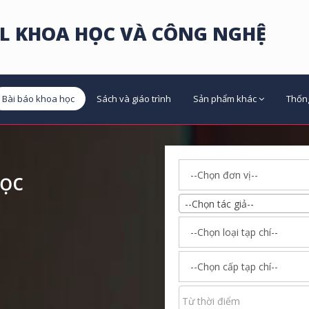
L KHOA HỌC VÀ CÔNG NGHỆ
Bài báo khoa học
Sách và giáo trình
Sản phẩm khác
Thốn
học
--Chọn tác giả--