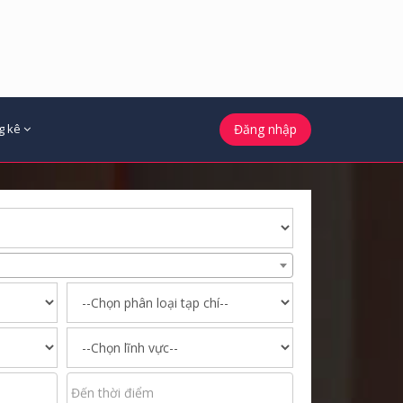
g kê
Đăng nhập