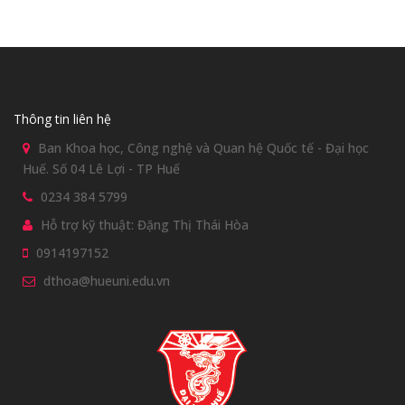
Thông tin liên hệ
Ban Khoa học, Công nghệ và Quan hệ Quốc tế - Đại học
Huế. Số 04 Lê Lợi - TP Huế
0234 384 5799
Hỗ trợ kỹ thuật: Đặng Thị Thái Hòa
0914197152
dthoa@hueuni.edu.vn