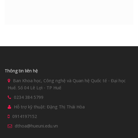
Thông tin liên hệ
Ban Khoa học, Công nghệ và Quan hệ Quốc tế - Đại học
Huế. Số 04 Lê Lợi - TP Huế
0234 384 5799
Hỗ trợ kỹ thuật: Đặng Thị Thái Hòa
0914197152
dthoa@hueuni.edu.vn