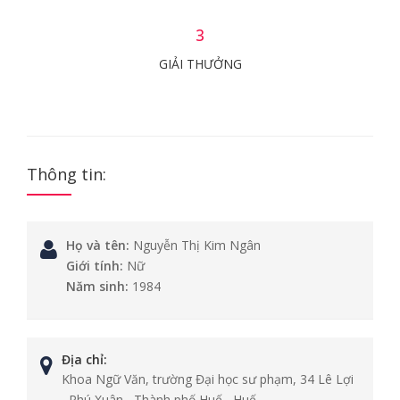
3
GIẢI THƯỞNG
Thông tin:
Họ và tên:
Nguyễn Thị Kim Ngân
Giới tính:
Nữ
Năm sinh:
1984
Địa chỉ:
Khoa Ngữ Văn, trường Đại học sư phạm, 34 Lê Lợi
, Phú Xuân , Thành phố Huế , Huế .