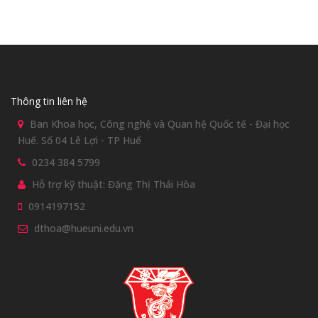
Thông tin liên hệ
Ban Khoa học, Công nghệ và Quan hệ Quốc tế - Đại học
Huế. Số 04 Lê Lợi - TP Huế
0234 384 5799
Hỗ trợ kỹ thuật: Đặng Thị Thái Hòa
0914197152
dthoa@hueuni.edu.vn