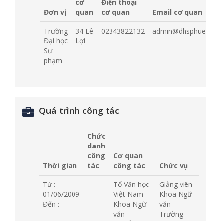
cơ
Điện thoại
Đơn vị
quan
cơ quan
Email cơ quan
Trường
34 Lê
02343822132
admin@dhsphue.edu.
Đại học
Lợi
Sư
phạm
Quá trình công tác
Chức
danh
công
Cơ quan
Thời gian
tác
công tác
Chức vụ
Từ :
Tổ Văn học
Giảng viên
01/06/2009
Việt Nam -
Khoa Ngữ
Đến :
Khoa Ngữ
văn
văn -
Trường