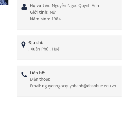
Họ và tên:
Nguyễn Ngọc Quỳnh Anh
Giới tính:
Nữ
Năm sinh:
1984
Địa chỉ:
, Xuân Phú , Huế .
Liên hệ:
Điện thoại:
Email:
nguyenngocquynhanh@dhsphue.edu.vn