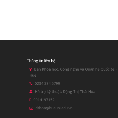
Thông tin liên hệ
Ban Khoa học, Công nghệ và Quan hệ Quốc tế - Đ
Huế
0234 384 5799
Hỗ trợ kỹ thuật: Đặng Thị Thái Hòa
0914197152
dthoa@hueuni.edu.vn