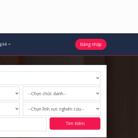
g kê
Đăng nhập
Tìm Kiếm