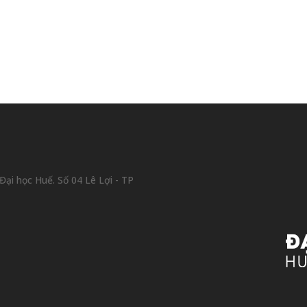
ại học Huế. Số 04 Lê Lợi - TP