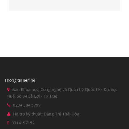
Thông tin liên hệ
Ban Khoa học, Công nghệ và Quan hệ Quốc tế - Đại học
Huế. Số 04 Lê Lợi - TP Huế
0234 384 5799
Hỗ trợ kỹ thuật: Đặng Thị Thái Hòa
0914197152