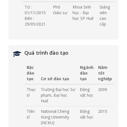
Từ :
Phó
Khoa Sinh
Giảng
01/11/2015
Giáo sư
học - Đại
viên
Đến :
học SP Huế
cao
29/05/2021
cấp
Quá trình đào tạo
Bậc
Ngành
Năm
đào
đào
tốt
tạo
Cơ sở đào tạo
tạo
nghiệp
Thạc
Trường Đại học Sư
Động
2009
sĩ
phạm, Đại học
vật học
Huế
Tiến
National Cheng
Động
2015
sĩ
Kung University
vật học
(NCKU)