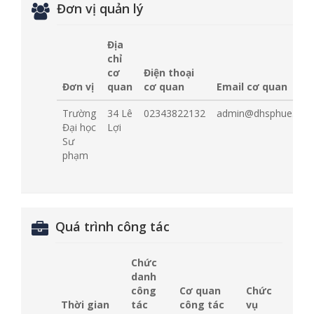
Đơn vị quản lý
Địa
chỉ
cơ
Điện thoại
Đơn vị
quan
cơ quan
Email cơ quan
Trường
34 Lê
02343822132
admin@dhsphue.edu.
Đại học
Lợi
Sư
phạm
Quá trình công tác
Chức
danh
công
Cơ quan
Chức
Thời gian
tác
công tác
vụ