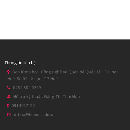
Thông tin liên hệ
Ban Khoa học, Công nghệ và Quan hệ Quốc tế - Đại học
Huế. Số 04 Lê Lợi - TP Huế
0234 384 5799
Hỗ trợ kỹ thuật: Đặng Thị Thái Hòa
0914197152
dthoa@hueuni.edu.vn