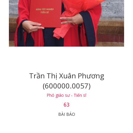
Trần Thị Xuân Phương
(600000.0057)
Phó giáo sư - Tiến sĩ
63
BÀI BÁO