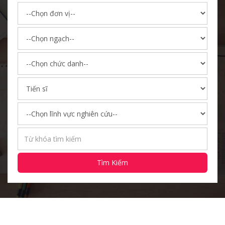
Tìm Kiếm