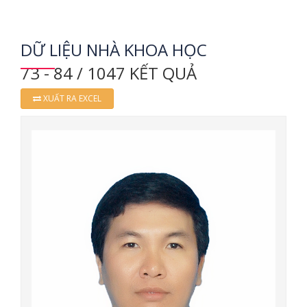
DỮ LIỆU NHÀ KHOA HỌC
73 - 84 / 1047 KẾT QUẢ
XUẤT RA EXCEL