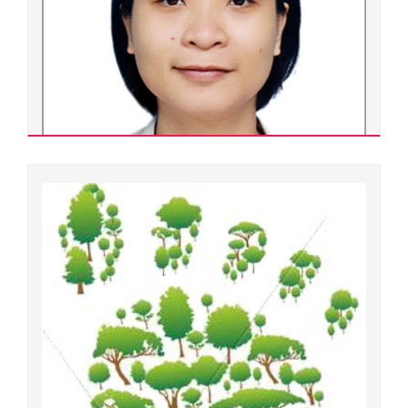
Tiến sĩ
Ngành đào tạo:
Lý luận và phương pháp dạy học môn Hoá học
Chuyên ngành đào tạo:
Lý luận và phương pháp dạy học môn Hoá học
Đơn vị quản lý:
Trường Đại học Sư phạm
Xem chi tiết
Hồ Thủy An
900000.0123
Tiến sĩ
Ngành đào tạo:
Ngôn ngữ Pháp