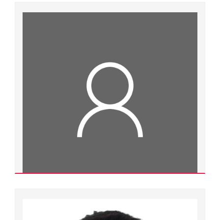
Phạm Thị Nguyên Ái
900000.0193
Tiến sĩ
Ngành đào tạo:
Lý luận và phương pháp dạy học môn tiếng Anh
Chuyên ngành đào tạo:
Lý luận và phương pháp dạy học môn tiếng Anh
Đơn vị quản lý:
Trường Đại học Ngoại ngữ
Xem chi tiết
Tạ Nhân Aí
Tiến sĩ