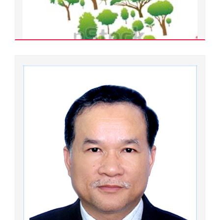
Chuyên ngành đào tạo:
Lý luận và phương pháp dạy học môn tiếng Pháp
Đơn vị quản lý:
Trường Đại học Ngoại ngữ
Xem chi tiết
Lê Thanh An
800000.0249
Tiến sĩ