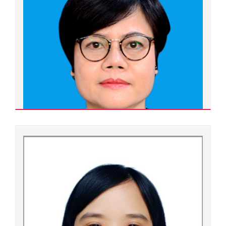
Đại học
Ngành đào tạo:
Vật lý lý thuyết và vật lý toán
Chuyên ngành đào tạo:
Vật lý lý thuyết và vật lý toán
Đơn vị quản lý:
Khoa Vật lý
Xem chi tiết
Đặng Thị Thuận An
400000.0067