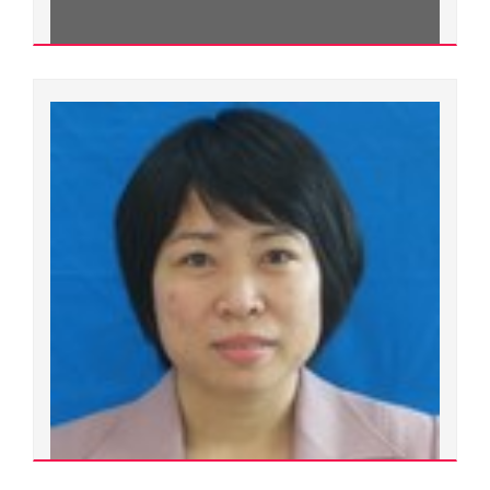
Lê A
Giáo sư - Tiến sĩ
Ngành đào tạo:
Chuyên ngành đào tạo:
Đơn vị quản lý:
Cộng tác viên ngoài Đại học Huế
Xem chi tiết