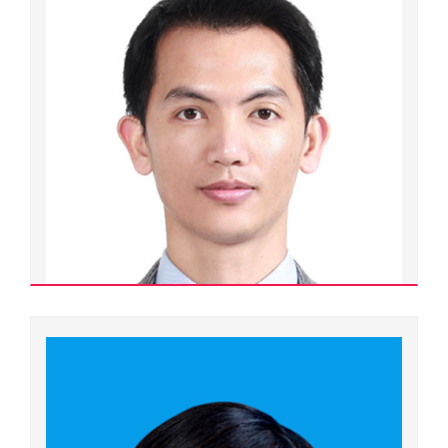
Ngành đào tạo:
Chuyên ngành đào tạo:
Đơn vị quản lý:
Cộng tác viên ngoài Đại học Huế
Xem chi tiết
Dương Tràng An
400000.0026