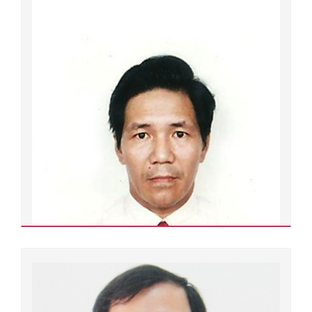
Lê Văn Ân
400000.0129
Tiến sĩ
Ngành đào tạo:
Địa lý tự nhiên
Chuyên ngành đào tạo:
Địa lý tự nhiên
Đơn vị quản lý:
Cộng tác viên ngoài Đại học Huế
Xem chi tiết