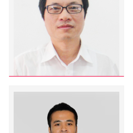
Lê Văn An
500000.0447
Phó giáo sư - Tiến sĩ
Ngành đào tạo:
Vi sinh y học
Chuyên ngành đào tạo:
Vi sinh y học
Đơn vị quản lý:
Trường Đại học Y dược
Xem chi tiết
Lê Văn An
500000.0101
Phó giáo sư - Tiến sĩ
Ngành đào tạo: