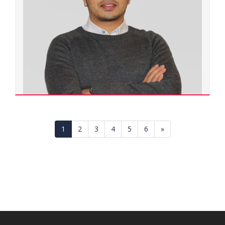
Điều dưỡng
Chuyên ngành đào tạo:
Điều dưỡng
Đơn vị quản lý:
Trường Đại học Y dược
Xem chi tiết
1
2
3
4
5
6
»
Nguyễn Hữu An
300000.0465
Tiến sĩ
Ngành đào tạo:
Xã hội học
Chuyên ngành đào tạo:
Xã hội học