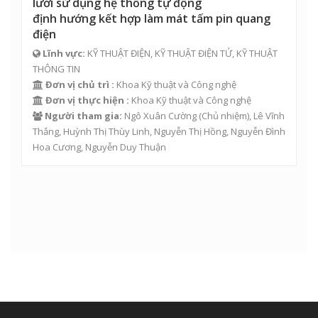
lưới sử dụng hệ thống tự động
định hướng kết hợp làm mát tấm pin quang
điện
Lĩnh vực:
KỸ THUẬT ĐIỆN, KỸ THUẬT ĐIỆN TỬ, KỸ THUẬT
THÔNG TIN
Đơn vị chủ trì :
Khoa Kỹ thuật và Công nghệ
Đơn vị thực hiện :
Khoa Kỹ thuật và Công nghệ
Người tham gia:
Ngô Xuân Cường
(Chủ nhiệm), Lê Vĩnh
Thắng,
Huỳnh Thị Thùy Linh
, Nguyễn Thị Hồng,
Nguyễn Đình
Hoa Cương
,
Nguyễn Duy Thuận