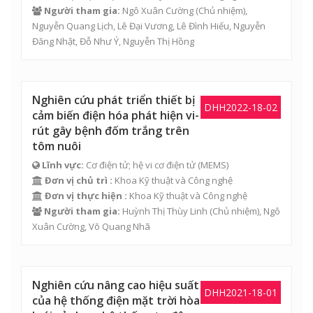
Người tham gia:
Ngô Xuân Cường
(Chủ nhiệm),
Nguyễn Quang Lịch
,
Lê Đại Vương
,
Lê Đình Hiếu
,
Nguyễn
Đăng Nhật
, Đỗ Như Ý, Nguyễn Thị Hồng
Nghiên cứu phát triển thiết bị
DHH2022-18-02
cảm biến điện hóa phát hiện vi-
rút gây bệnh đốm trắng trên
tôm nuôi
Lĩnh vực:
Cơ điện tử; hệ vi cơ điện tử (MEMS)
Đơn vị chủ trì :
Khoa Kỹ thuật và Công nghệ
Đơn vị thực hiện :
Khoa Kỹ thuật và Công nghệ
Người tham gia:
Huỳnh Thị Thùy Linh
(Chủ nhiệm),
Ngô
Xuân Cường
,
Võ Quang Nhã
Nghiên cứu nâng cao hiệu suất
DHH2021-18-01
của hệ thống điện mặt trời hòa