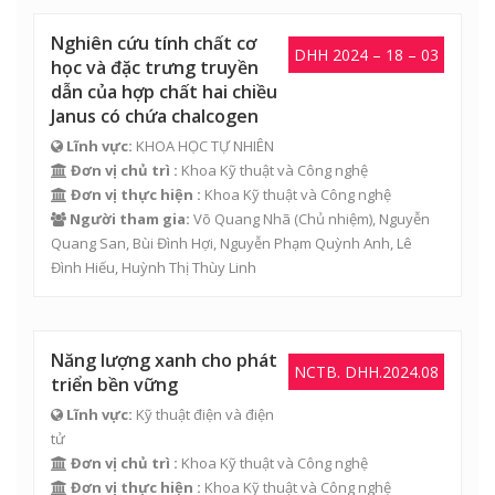
Nghiên cứu tính chất cơ
DHH 2024 – 18 – 03
học và đặc trưng truyền
dẫn của hợp chất hai chiều
Janus có chứa chalcogen
Lĩnh vực:
KHOA HỌC TỰ NHIÊN
Đơn vị chủ trì :
Khoa Kỹ thuật và Công nghệ
Đơn vị thực hiện :
Khoa Kỹ thuật và Công nghệ
Người tham gia:
Võ Quang Nhã
(Chủ nhiệm),
Nguyễn
Quang San
,
Bùi Đình Hợi
,
Nguyễn Phạm Quỳnh Anh
,
Lê
Đình Hiếu
,
Huỳnh Thị Thùy Linh
Năng lượng xanh cho phát
NCTB. DHH.2024.08
triển bền vững
Lĩnh vực:
Kỹ thuật điện và điện
tử
Đơn vị chủ trì :
Khoa Kỹ thuật và Công nghệ
Đơn vị thực hiện :
Khoa Kỹ thuật và Công nghệ