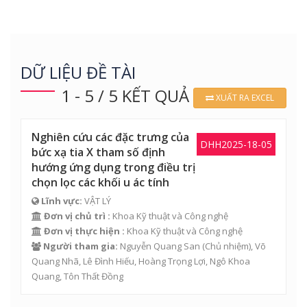
DỮ LIỆU ĐỀ TÀI
1 - 5 / 5 KẾT QUẢ
XUẤT RA EXCEL
Nghiên cứu các đặc trưng của
DHH2025-18-05
bức xạ tia X tham số định
hướng ứng dụng trong điều trị
chọn lọc các khối u ác tính
Lĩnh vực:
VẬT LÝ
Đơn vị chủ trì :
Khoa Kỹ thuật và Công nghệ
Đơn vị thực hiện :
Khoa Kỹ thuật và Công nghệ
Người tham gia:
Nguyễn Quang San
(Chủ nhiệm),
Võ
Quang Nhã
,
Lê Đình Hiếu
,
Hoàng Trọng Lợi
,
Ngô Khoa
Quang
, Tôn Thất Đồng