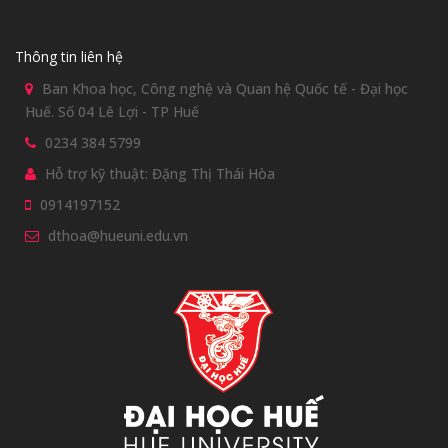
Thông tin liên hệ
Ban Khoa học, Công nghệ và Quan hệ Quốc tế - Đại học
Huế. Số 04 Lê Lợi - TP Huế
0234 384 5799
Hỗ trợ kỹ thuật: Đặng Thị Thái Hòa
0914197152
dthoa@hueuni.edu.vn