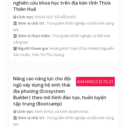
nghiên cứu khoa học trên địa bàn tỉnh Thừa
Thiên Huế
Lĩnh vực:
KHOA HỌC XÃ HỘI KHÁC
Đơn vị chủ trì :
Trung tâm Khởi nghiệp và Đổi mới sáng
tạo
Đơn vị thực hiện :
Trung tâm Khởi nghiệp và Đổi mới
sáng tạo
Người tham gia:
Hoàng Kim Toản
(Chủ nhiệm),
Nguyễn
Văn Huân
,
Trần Thị Thu Giang
Nâng cao năng lực cho đội
844.NV02.CEI.72-21
ngũ xây dựng hệ sinh thái
địa phương (Ecosystem
Builder) theo mô hình đào tạo, huấn luyện
tập trung (Bootcamp)
Lĩnh vực:
Kinh tế học và kinh doanh khác
Đơn vị chủ trì :
Trung tâm Khởi nghiệp và Đổi mới sáng
tạo