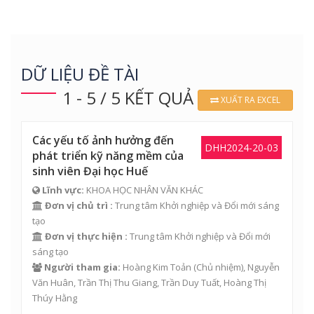
DỮ LIỆU ĐỀ TÀI
1 - 5 / 5 KẾT QUẢ
XUẤT RA EXCEL
Các yếu tố ảnh hưởng đến
DHH2024-20-03
phát triển kỹ năng mềm của
sinh viên Đại học Huế
Lĩnh vực:
KHOA HỌC NHÂN VĂN KHÁC
Đơn vị chủ trì :
Trung tâm Khởi nghiệp và Đổi mới sáng
tạo
Đơn vị thực hiện :
Trung tâm Khởi nghiệp và Đổi mới
sáng tạo
Người tham gia:
Hoàng Kim Toản
(Chủ nhiệm),
Nguyễn
Văn Huân
,
Trần Thị Thu Giang
, Trần Duy Tuất,
Hoàng Thị
Thúy Hằng