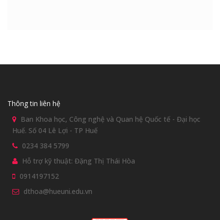
Thông tin liên hệ
Ban Khoa học, Công nghệ và Quan hệ Quốc tế - Đại học
Huế. Số 04 Lê Lợi - TP Huế
0234 384 5799
Hỗ trợ kỹ thuật: Đặng Thị Thái Hòa
0914197152
dthoa@hueuni.edu.vn