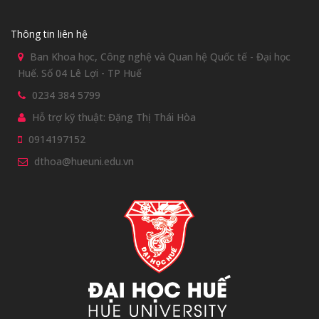
Thông tin liên hệ
Ban Khoa học, Công nghệ và Quan hệ Quốc tế - Đại học
Huế. Số 04 Lê Lợi - TP Huế
0234 384 5799
Hỗ trợ kỹ thuật: Đặng Thị Thái Hòa
0914197152
dthoa@hueuni.edu.vn