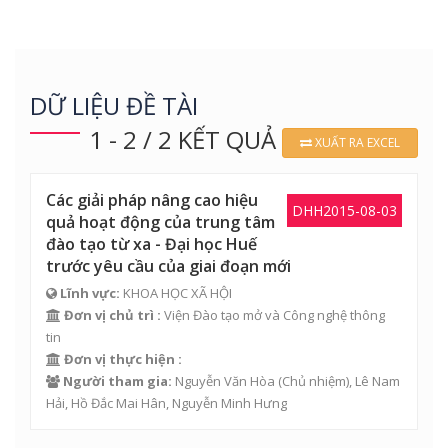
DỮ LIỆU ĐỀ TÀI
1 - 2 / 2 KẾT QUẢ
XUẤT RA EXCEL
Các giải pháp nâng cao hiệu
DHH2015-08-03
quả hoạt động của trung tâm
đào tạo từ xa - Đại học Huế
trước yêu cầu của giai đoạn mới
Lĩnh vực:
KHOA HỌC XÃ HỘI
Đơn vị chủ trì :
Viện Đào tạo mở và Công nghệ thông
tin
Đơn vị thực hiện :
Người tham gia:
Nguyễn Văn Hòa
(Chủ nhiệm),
Lê Nam
Hải
,
Hồ Đắc Mai Hân
,
Nguyễn Minh Hưng