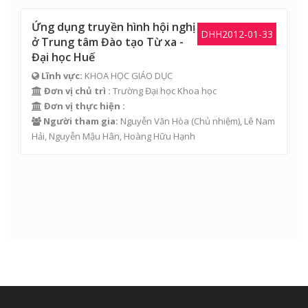
Ứng dụng truyền hình hội nghị
DHH2012-01-33
ở Trung tâm Đào tạo Từ xa -
Đại học Huế
Lĩnh vực:
KHOA HỌC GIÁO DỤC
Đơn vị chủ trì :
Trường Đại học Khoa học
Đơn vị thực hiện :
Người tham gia:
Nguyễn Văn Hòa
(Chủ nhiệm),
Lê Nam
Hải
,
Nguyễn Mậu Hân
,
Hoàng Hữu Hạnh