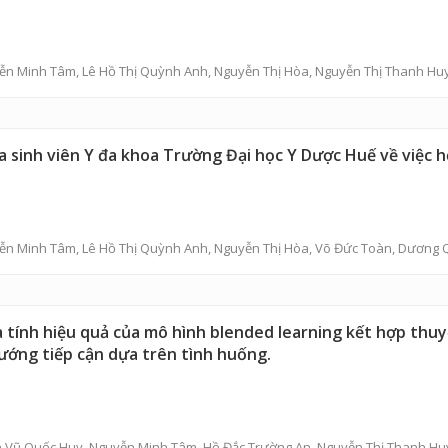
ễn Minh Tâm
,
Lê Hồ Thị Quỳnh Anh
,
Nguyễn Thị Hòa
,
Nguyễn Thị Thanh Hu
a sinh viên Y đa khoa Trường Đại học Y Dược Huế về việc h
ễn Minh Tâm
,
Lê Hồ Thị Quỳnh Anh
,
Nguyễn Thị Hòa
,
Võ Đức Toàn
,
Dương 
 tính hiệu quả của mô hình blended learning kết hợp thuyế
ướng tiếp cận dựa trên tình huống.
 Vũ Quốc Huy
,
Nguyễn Minh Tâm
,
Hồ Đắc Trường An
,
Nguyễn Thị Thanh Hu