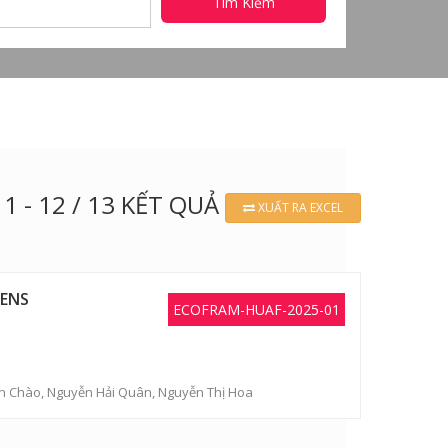
Tìm Kiếm
1 - 12 / 13 KẾT QUẢ
XUẤT RA EXCEL
KENS
ECOFRAM-HUAF-2025-01
n Chào
,
Nguyễn Hải Quân
,
Nguyễn Thị Hoa