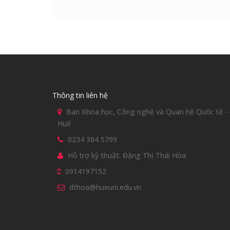
Thông tin liên hệ
Ban Khoa học, Công nghệ và Quan hệ Quốc tế - Đ
Huế
0234 384 5799
Hỗ trợ kỹ thuật: Đặng Thị Thái Hòa
0914197152
dthoa@hueuni.edu.vn