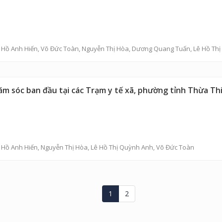
,
Hồ Anh Hiến
,
Võ Đức Toàn
,
Nguyễn Thị Hòa
,
Dương Quang Tuấn
,
Lê Hồ Th
hăm sóc ban đầu tại các Trạm y tế xã, phường tỉnh Thừa Th
,
Hồ Anh Hiến
,
Nguyễn Thị Hòa
,
Lê Hồ Thị Quỳnh Anh
,
Võ Đức Toàn
1
2