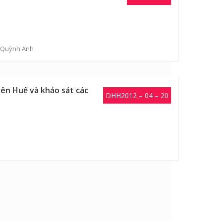
ị Quỳnh Anh
iên Huế và khảo sát các
DHH2012 – 04 – 20