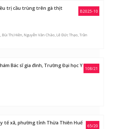
u trị cầu trùng trên gà thịt
B2025-10
a
,
Bùi Thị Hiền
,
Nguyễn Văn Chào
,
Lê Đức Thạo
,
Trần
hám Bác sĩ gia đình, Trường Đại học Y
108/21
m y tế xã, phường tỉnh Thừa Thiên Huế
65/20