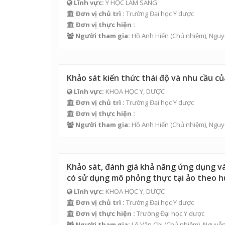
Lĩnh vực:
Y HỌC LÂM SÀNG
Đơn vị chủ trì :
Trường Đại học Y dược
Đơn vị thực hiện :
Người tham gia:
Hồ Anh Hiến
(Chủ nhiệm),
Nguy
Khảo sát kiến thức thái độ và nhu cầu củ
Lĩnh vực:
KHOA HỌC Y, DƯỢC
Đơn vị chủ trì :
Trường Đại học Y dược
Đơn vị thực hiện :
Người tham gia:
Hồ Anh Hiến
(Chủ nhiệm),
Nguy
Khảo sát, đánh giá khả năng ứng dụng và
có sử dụng mô phỏng thực tại ảo theo h
Lĩnh vực:
KHOA HỌC Y, DƯỢC
Đơn vị chủ trì :
Trường Đại học Y dược
Đơn vị thực hiện :
Trường Đại học Y dược
Người tham gia:
Lê Văn Chi
(Chủ nhiệm),
Nguyễn