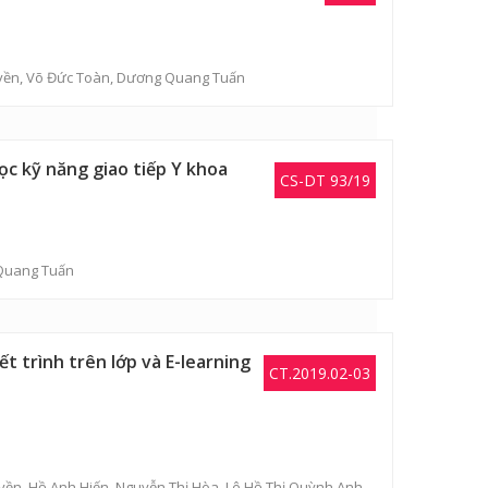
yền
,
Võ Đức Toàn
,
Dương Quang Tuấn
ọc kỹ năng giao tiếp Y khoa
CS-DT 93/19
Quang Tuấn
t trình trên lớp và E-learning
CT.2019.02-03
yền
,
Hồ Anh Hiến
,
Nguyễn Thị Hòa
,
Lê Hồ Thị Quỳnh Anh