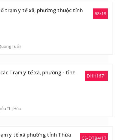
ố trạm y tế xã, phường thuộc tỉnh
68/18
Quang Tuấn
các Trạm y tế xã, phường - tỉnh
DHH1671
yễn Thị Hòa
trạm y tế xã phường tỉnh Thừa
CS-DT84/17