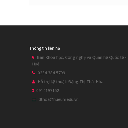
Thông tin liên hệ
Ban Khoa học, Công nghệ và Quan hệ Quốc tế - Đ
Huế
0234 384 5799
Hỗ trợ kỹ thuật: Đặng Thị Thái Hòa
0914197152
dthoa@hueuni.edu.vn