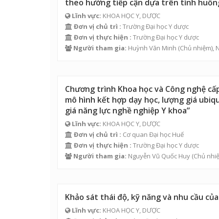
theo hướng tiếp cận dựa trên tình huốn
Lĩnh vực:
KHOA HỌC Y, DƯỢC
Đơn vị chủ trì :
Trường Đại học Y dược
Đơn vị thực hiện :
Trường Đại học Y dược
Người tham gia:
Huỳnh Văn Minh
(Chủ nhiệm),
Chương trình Khoa học và Công nghệ cấp
mô hình kết hợp dạy học, lượng giá ubiq
giá năng lực nghề nghiệp Y khoa”
Lĩnh vực:
KHOA HỌC Y, DƯỢC
Đơn vị chủ trì :
Cơ quan Đại học Huế
Đơn vị thực hiện :
Trường Đại học Y dược
Người tham gia:
Nguyễn Vũ Quốc Huy
(Chủ nhi
Khảo sát thái độ, kỹ năng và nhu cầu của
Lĩnh vực:
KHOA HỌC Y, DƯỢC