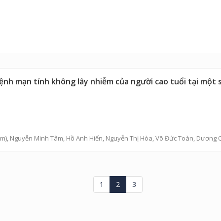
nh mạn tính không lây nhiễm của người cao tuổi tại một s
m),
Nguyễn Minh Tâm
,
Hồ Anh Hiến
,
Nguyễn Thị Hòa
,
Võ Đức Toàn
,
Dương 
1
2
3