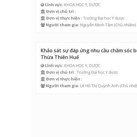
Lĩnh vực:
KHOA HỌC Y, DƯỢC
Đơn vị chủ trì :
Đơn vị thực hiện :
Trường Đại học Y dược
Người tham gia:
Nguyễn Minh Tâm
(Chủ nhiệm)
Khảo sát sự đáp ứng nhu cầu chăm sóc bệ
Thừa Thiên Huế
Lĩnh vực:
KHOA HỌC Y, DƯỢC
Đơn vị chủ trì :
Trường Đại học Y dược
Đơn vị thực hiện :
Người tham gia:
Lê Hồ Thị Quỳnh Anh
(Chủ nhiệ