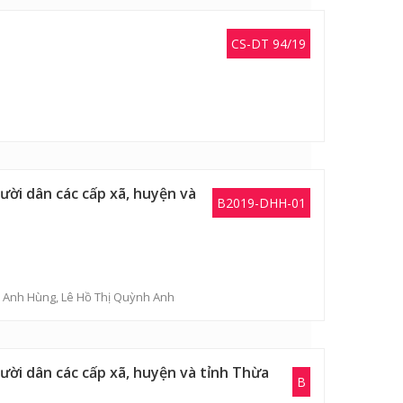
CS-DT 94/19
ời dân các cấp xã, huyện và
B2019-DHH-01
n Anh Hùng
,
Lê Hồ Thị Quỳnh Anh
ời dân các cấp xã, huyện và tỉnh Thừa
B