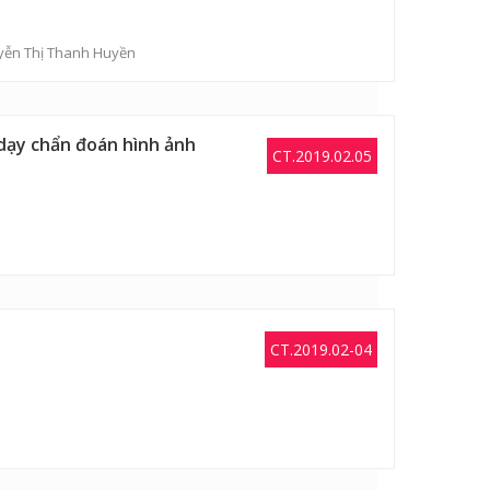
yễn Thị Thanh Huyền
dạy chẩn đoán hình ảnh
CT.2019.02.05
CT.2019.02-04