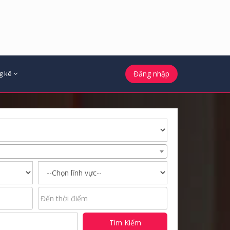
g kê
Đăng nhập
Tìm Kiếm