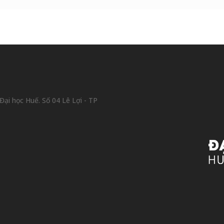
ại học Huế. Số 04 Lê Lợi - TP