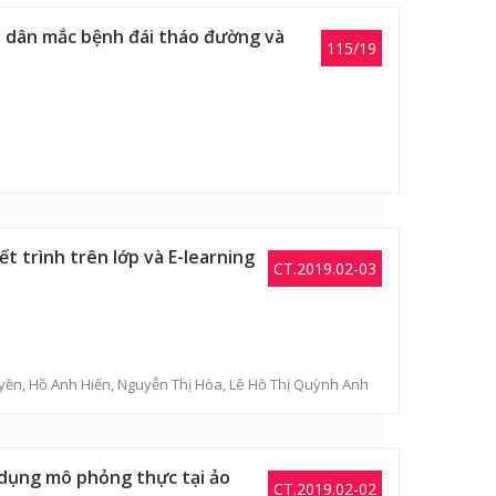
ời dân mắc bệnh đái tháo đường và
115/19
t trình trên lớp và E-learning
CT.2019.02-03
yền
,
Hồ Anh Hiến
,
Nguyễn Thị Hòa
,
Lê Hồ Thị Quỳnh Anh
ử dụng mô phỏng thực tại ảo
CT.2019.02-02