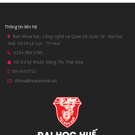
Thông tin liên hệ
Ban Khoa học, Công nghệ và Quan hệ Quốc tế - Đại học
Huế. Số 04 Lê Lợi - TP Huế
0234 384 5799
Hỗ trợ kỹ thuật: Đặng Thị Thái Hòa
0914197152
dthoa@hueuni.edu.vn