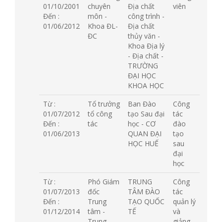
01/10/2001
chuyên
Địa chất
viên
Đến :
môn -
công trình -
01/06/2012
Khoa ĐL-
Địa chất
ĐC
thủy văn -
Khoa Địa lý
- Địa chất -
TRƯỜNG
ĐẠI HỌC
KHOA HỌC
Từ :
Tổ trưởng
Ban Đào
Công
01/07/2012
tổ công
tạo Sau đại
tác
Đến :
tác
học - CƠ
đào
01/06/2013
QUAN ĐẠI
tạo
HỌC HUẾ
sau
đại
học
Từ :
Phó Giám
TRUNG
Công
01/07/2013
đốc
TÂM ĐÀO
tác
Đến :
Trung
TẠO QUỐC
quản lý
01/12/2014
tâm -
TẾ
và
Trung
giảng