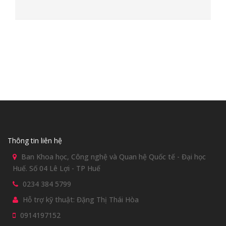
Thông tin liên hệ
Ban Khoa học, Công nghệ và Quan hệ Quốc tế - Đại học
Huế. Số 04 Lê Lợi - TP Huế
0234 384 5799
Hỗ trợ kỹ thuật: Đặng Thị Thái Hòa
0914197152