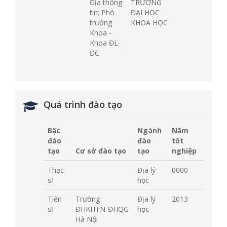
Địa thông
TRƯỜNG
tin; Phó
ĐẠI HỌC
trưởng
KHOA HỌC
Khoa -
Khoa ĐL-
ĐC
Quá trình đào tạo
Bậc
Ngành
Năm
đào
đào
tốt
tạo
Cơ sở đào tạo
tạo
nghiệp
Thạc
Địa lý
0000
sĩ
học
Tiến
Trường
Địa lý
2013
sĩ
ĐHKHTN-ĐHQG
học
Hà Nội