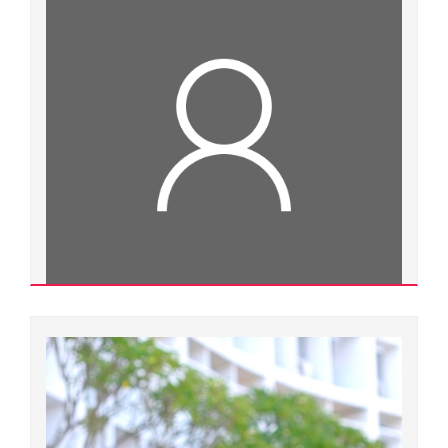
Ngành đào tạo:
Hoá vô cơ
Chuyên ngành đào tạo:
Hoá vô cơ
Đơn vị quản lý:
Trường Đại học Y dược
Xem chi tiết
Nguyễn Hữu Nghị
500000.0182
Thạc sĩ
Ngành đào tạo:
Y tế công cộng
Chuyên ngành đào tạo: