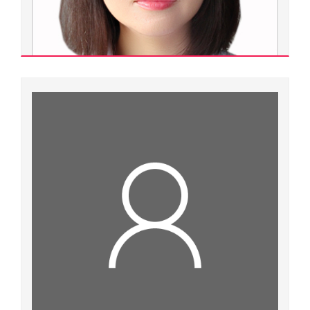
Lê Thị Thanh Ngọc
Thạc sĩ
Ngành đào tạo:
Dược học
Chuyên ngành đào tạo:
Công nghệ dược phẩm và bào chế thuốc