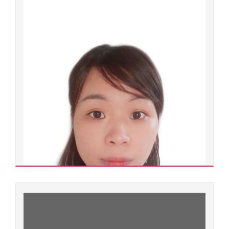
Nguyễn Phước Bích Ngọc
500000.0130
Thạc sĩ
Ngành đào tạo:
Dược học
Chuyên ngành đào tạo:
Dược học
Đơn vị quản lý:
Trường Đại học Y dược
Xem chi tiết