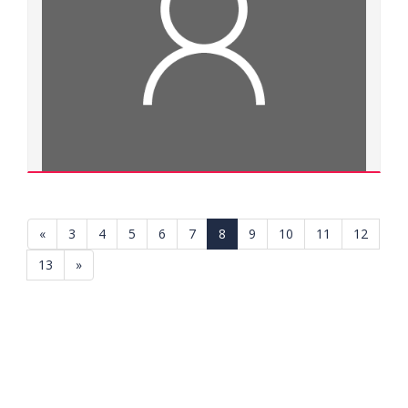
Xem chi tiết
Bùi Thị Nguyệt
500000.0009
«
3
4
5
6
7
8
9
10
11
12
Thạc sĩ
13
»
Ngành đào tạo:
Quản lý giáo dục
Chuyên ngành đào tạo:
Quản lý giáo dục
Đơn vị quản lý:
Trường Đại học Y dược