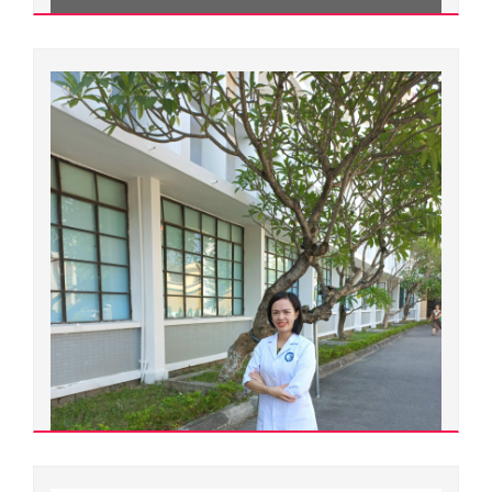
Đơn vị quản lý:
Trường Đại học Y dược
Nguyễn Phan Hồng Ngọc
Xem chi tiết
Thạc sĩ
Ngành đào tạo:
Chuyên ngành đào tạo:
Đơn vị quản lý:
Bộ môn Nội
Xem chi tiết