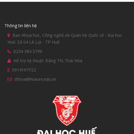
Xem chi tiết
Thông tin liên hệ
Ban Khoa học, Công nghệ và Quan hệ Quốc tế - Đại học
Huế. Số 04 Lê Lợi - TP Huế
0234 384 5799
Hỗ trợ kỹ thuật: Đặng Thị Thái Hòa
0914197152
dthoa@hueuni.edu.vn