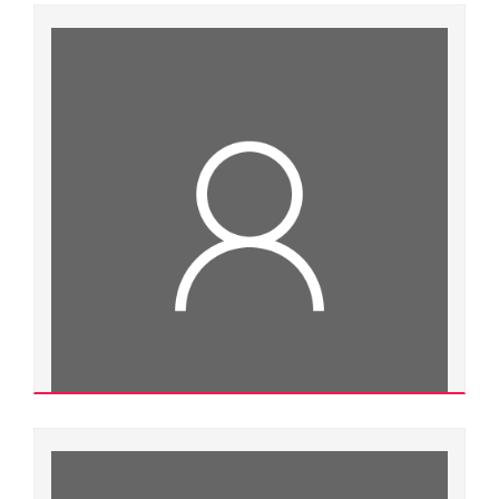
Nguyễn Thị Hồng Nga
Thạc sĩ
Ngành đào tạo:
Giáo dục học
Chuyên ngành đào tạo:
Lý luận và phương pháp dạy học
Đơn vị quản lý:
Trường Đại học Y dược
Xem chi tiết
Trần Nghệ
500000.0089
Thạc sĩ