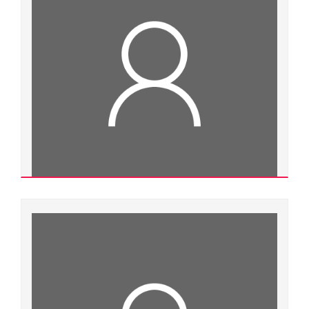
Nguyễn Thị Như Ngọc
Thạc sĩ
Ngành đào tạo:
Kiểm nghiệm thuốc - độc chất
Chuyên ngành đào tạo:
Kiểm nghiệm thuốc - độc chất
Đơn vị quản lý:
Khoa Dược
Nguyễn Đắc Nguyên
Xem chi tiết
Thạc sĩ
Ngành đào tạo:
Chuyên ngành đào tạo:
Đơn vị quản lý:
Bộ môn Sản