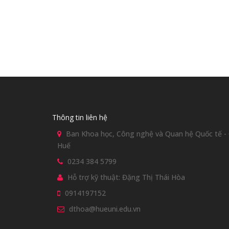
Thông tin liên hệ
Ban Khoa học, Công nghệ và Quan hệ Quốc tế - Đ
Huế
0234 384 5799
Hỗ trợ kỹ thuật: Đặng Thị Thái Hòa
0914197152
dthoa@hueuni.edu.vn