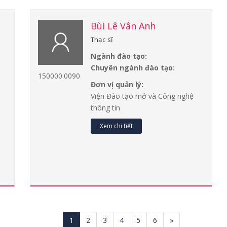
Bùi Lê Vân Anh
Thạc sĩ
Ngành đào tạo:
Chuyên ngành đào tạo:
150000.0090
Đơn vị quản lý:
Viện Đào tạo mở và Công nghệ
thông tin
Xem chi tiết
1
2
3
4
5
6
»