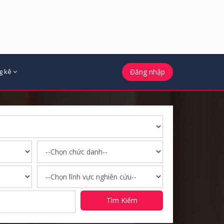
g kê
Đăng nhập
Tìm Kiếm