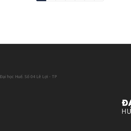
ại học Huế. Số 04 Lê Lợi - TP