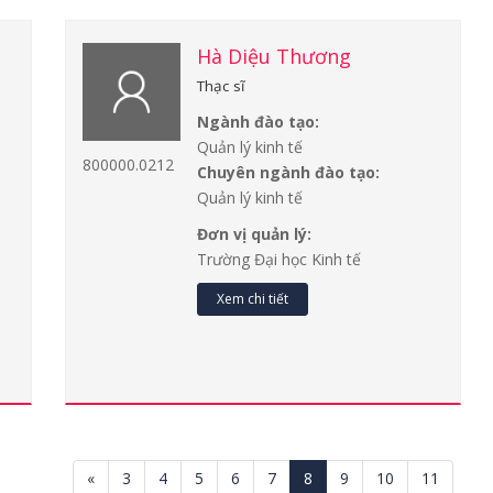
Hà Diệu Thương
Thạc sĩ
Ngành đào tạo:
Quản lý kinh tế
800000.0212
Chuyên ngành đào tạo:
Quản lý kinh tế
Đơn vị quản lý:
Trường Đại học Kinh tế
Xem chi tiết
«
3
4
5
6
7
8
9
10
11