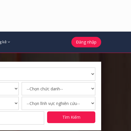
g kê
Đăng nhập
Tìm Kiếm