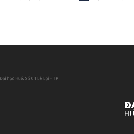
ại học Huế. Số 04 Lê Lợi - TP