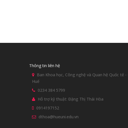
Thông tin liên hệ
Ban Khoa học, Công nghệ và Quan hệ Quốc tế - Đ
Huế
0234 384 5799
Hỗ trợ kỹ thuật: Đặng Thị Thái Hòa
0914197152
dthoa@hueuni.edu.vn