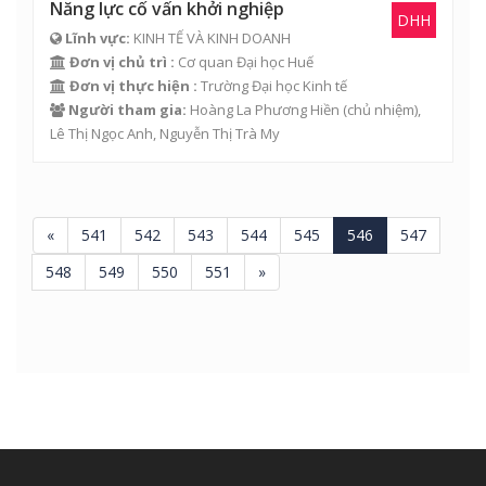
Năng lực cố vấn khởi nghiệp
DHH
Lĩnh vực:
KINH TẾ VÀ KINH DOANH
Đơn vị chủ trì :
Cơ quan Đại học Huế
Đơn vị thực hiện :
Trường Đại học Kinh tế
Người tham gia:
Hoàng La Phương Hiền (chủ nhiệm),
Lê Thị Ngọc Anh, Nguyễn Thị Trà My
«
541
542
543
544
545
546
547
548
549
550
551
»