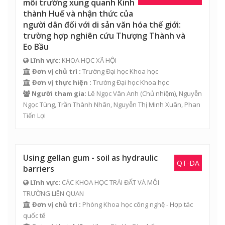
môi trường xung quanh Kinh
thành Huế và nhận thức của
người dân đối với di sản văn hóa thế giới:
trường hợp nghiên cứu Thượng Thành và
Eo Bầu
Lĩnh vực:
KHOA HỌC XÃ HỘI
Đơn vị chủ trì :
Trường Đại học Khoa học
Đơn vị thực hiện :
Trường Đại học Khoa học
Người tham gia:
Lê Ngọc Vân Anh
(Chủ nhiệm),
Nguyễn
Ngọc Tùng
,
Trần Thành Nhân
,
Nguyễn Thị Minh Xuân
,
Phan
Tiến Lợi
Using gellan gum - soil as hydraulic
QT-DA
barriers
Lĩnh vực:
CÁC KHOA HỌC TRÁI ĐẤT VÀ MÔI
TRƯỜNG LIÊN QUAN
Đơn vị chủ trì :
Phòng Khoa học công nghệ - Hợp tác
quốc tế