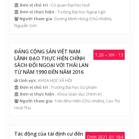
Đơn vị chủ trì :
Cơ quan Đại học Huế
Đơn vị thực hiện :
Trường Đại học Ngoại ngữ
Người tham gia:
Dương Minh Hùng
(Chủ nhiệm),
Nguyễn Sơn
ĐẢNG CỘNG SẢN VIỆT NAM
T.20 – XH - 13
LÃNH ĐẠO THỰC HIỆN CHÍNH
SÁCH ĐỐI NGOẠI VỚI THÁI LAN
TỪ NĂM 1990 ĐẾN NĂM 2016
Lĩnh vực:
KHOA HỌC XÃ HỘI
Đơn vị chủ trì :
Trường Đại học Sư phạm
Đơn vị thực hiện :
Khoa Giáo dục Chính trị
Người tham gia:
Trần Như Hiền
(Chủ nhiệm),
Cao Thị
Hoài Thu
Tác động của tái định cư đến
DHH 2021-01-184