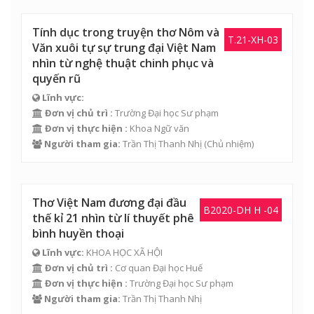
Tính dục trong truyện thơ Nôm và
T.21-XH-03
Văn xuôi tự sự trung đại Việt Nam
nhìn từ nghệ thuật chinh phục và
quyến rũ
Lĩnh vực:
Đơn vị chủ trì :
Trường Đại học Sư phạm
Đơn vị thực hiện :
Khoa Ngữ văn
Người tham gia:
Trần Thị Thanh Nhị
(Chủ nhiệm)
Thơ Việt Nam đương đại đầu
B2020-DH H -04
thế kỉ 21 nhìn từ lí thuyết phê
bình huyền thoại
Lĩnh vực:
KHOA HỌC XÃ HỘI
Đơn vị chủ trì :
Cơ quan Đại học Huế
Đơn vị thực hiện :
Trường Đại học Sư phạm
Người tham gia:
Trần Thị Thanh Nhị