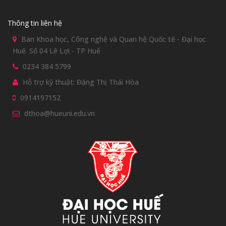
Thông tin liên hệ
Ban Khoa học, Công nghệ và Quan hệ Quốc tế - Đại học
Huế. Số 04 Lê Lợi - TP Huế
0234 384 5799
Hỗ trợ kỹ thuật: Đặng Thị Thái Hòa
0914197152
dthoa@hueuni.edu.vn