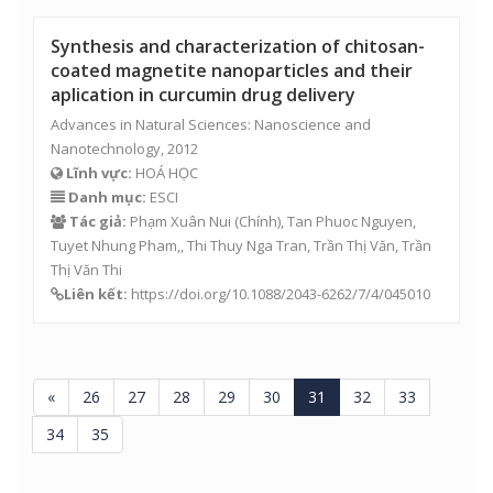
Synthesis and characterization of chitosan-
coated magnetite nanoparticles and their
aplication in curcumin drug delivery
Advances in Natural Sciences: Nanoscience and
Nanotechnology, 2012
Lĩnh vực:
HOÁ HỌC
Danh mục:
ESCI
Tác giả:
Phạm Xuân Nui
(Chính), Tan Phuoc Nguyen,
Tuyet Nhung Pham,, Thi Thuy Nga Tran, Trần Thị Văn,
Trần
Thị Văn Thi
Liên kết:
https://doi.org/10.1088/2043-6262/7/4/045010
«
26
27
28
29
30
31
32
33
34
35