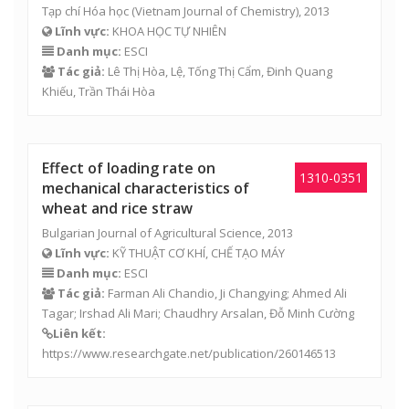
Tạp chí Hóa học (Vietnam Journal of Chemistry), 2013
Lĩnh vực:
KHOA HỌC TỰ NHIÊN
Danh mục:
ESCI
Tác giả:
Lê Thị Hòa
, Lệ, Tống Thị Cẩm,
Đinh Quang
Khiếu
,
Trần Thái Hòa
Effect of loading rate on
1310-0351
mechanical characteristics of
wheat and rice straw
Bulgarian Journal of Agricultural Science, 2013
Lĩnh vực:
KỸ THUẬT CƠ KHÍ, CHẾ TẠO MÁY
Danh mục:
ESCI
Tác giả:
Farman Ali Chandio, Ji Changying; Ahmed Ali
Tagar; Irshad Ali Mari; Chaudhry Arsalan,
Đỗ Minh Cường
Liên kết:
https://www.researchgate.net/publication/260146513