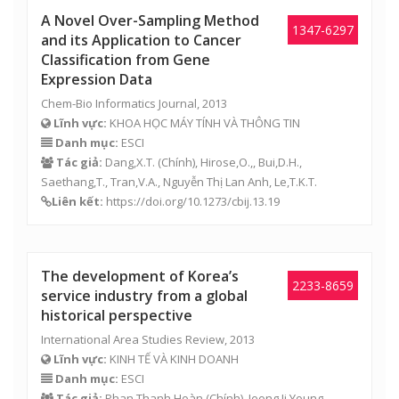
A Novel Over-Sampling Method
1347-6297
and its Application to Cancer
Classification from Gene
Expression Data
Chem-Bio Informatics Journal, 2013
Lĩnh vực:
KHOA HỌC MÁY TÍNH VÀ THÔNG TIN
Danh mục:
ESCI
Tác giả:
Dang,X.T. (Chính), Hirose,O.,, Bui,D.H.,
Saethang,T., Tran,V.A.,
Nguyễn Thị Lan Anh
, Le,T.K.T.
Liên kết:
https://doi.org/10.1273/cbij.13.19
The development of Korea’s
2233-8659
service industry from a global
historical perspective
International Area Studies Review, 2013
Lĩnh vực:
KINH TẾ VÀ KINH DOANH
Danh mục:
ESCI
Tác giả:
Phan Thanh Hoàn
(Chính), Jeong Ji Young