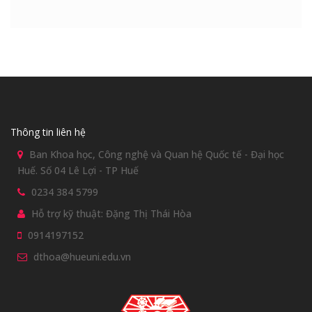
Thông tin liên hệ
Ban Khoa học, Công nghệ và Quan hệ Quốc tế - Đại học
Huế. Số 04 Lê Lợi - TP Huế
0234 384 5799
Hỗ trợ kỹ thuật: Đặng Thị Thái Hòa
0914197152
dthoa@hueuni.edu.vn