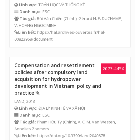
Lĩnh vực:
TOÁN HỌC VÀ THỐNG KÊ
Danh mục:
ESCI
Tác giả:
Bùi Văn Chiến
(Chính), Gérard H. E. DUCHAMP,
V. HOANG NGOC MINH
Liên kết:
https://hal.archives-ouvertes.fr/hal-
00823968/document
Compensation and resettlement
2073-445X
policies after compulsory land
acquisition for hydropower
development in Vietnam: policy and
practice
LAND, 2013
Lĩnh vực:
ĐỊA LÝ KINH TẾ VÀ XÃ HỘI
Danh mục:
ESCI
Tác giả:
Phạm Hữu Tỵ
(Chính), A. C. M. Van Westen,
Annelies Zoomers
Liên kết:
https://doi.org/10.3390/land2040678