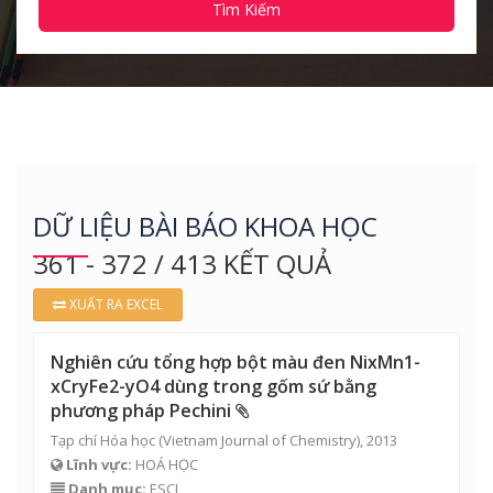
Tìm Kiếm
DỮ LIỆU BÀI BÁO KHOA HỌC
361 - 372 / 413 KẾT QUẢ
XUẤT RA EXCEL
Nghiên cứu tổng hợp bột màu đen NixMn1-
xCryFe2-yO4 dùng trong gốm sứ bằng
phương pháp Pechini
Tạp chí Hóa học (Vietnam Journal of Chemistry), 2013
Lĩnh vực:
HOÁ HỌC
Danh mục:
ESCI