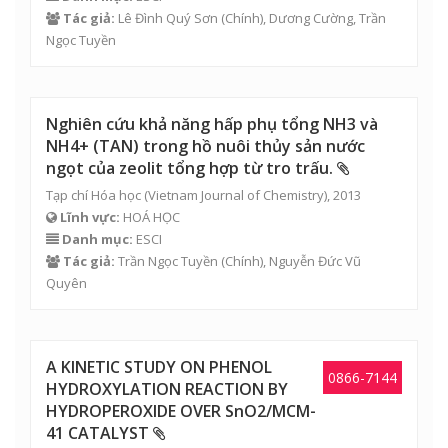
Tác giả:
Lê Đình Quý Sơn (Chính), Dương Cường,
Trần
Ngọc Tuyền
Nghiên cứu khả năng hấp phụ tổng NH3 và
NH4+ (TAN) trong hồ nuôi thủy sản nước
ngọt của zeolit tổng hợp từ tro trấu.
Tạp chí Hóa học (Vietnam Journal of Chemistry), 2013
Lĩnh vực:
HOÁ HỌC
Danh mục:
ESCI
Tác giả:
Trần Ngọc Tuyền
(Chính),
Nguyễn Đức Vũ
Quyên
A KINETIC STUDY ON PHENOL
0866-7144
HYDROXYLATION REACTION BY
HYDROPEROXIDE OVER SnO2/MCM-
41 CATALYST