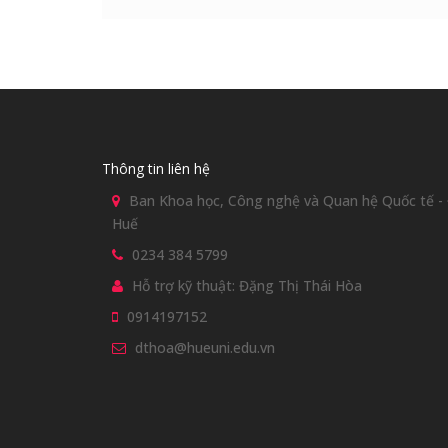
Thông tin liên hệ
Ban Khoa học, Công nghệ và Quan hệ Quốc tế - Đ
Huế
0234 384 5799
Hỗ trợ kỹ thuật: Đặng Thị Thái Hòa
0914197152
dthoa@hueuni.edu.vn