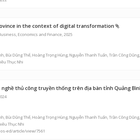
ovince in the context of digital transformation
 Business, Economics and Finance, 2025
nh
,
Bùi Dũng Thể
,
Hoàng Trọng Hùng
,
Nguyễn Thanh Tuấn
,
Trần Công Dũng
iêu Thục Nhi
h nghề thủ công truyền thống trên địa bàn tỉnh Quảng Bìn
2024
nh
,
Bùi Dũng Thể
,
Hoàng Trọng Hùng
,
Nguyễn Thanh Tuấn
,
Trần Công Dũng
hiêu Thục Nhi
jos-ed/article/view/7561