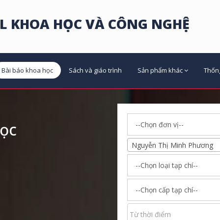
L KHOA HỌC VÀ CÔNG NGHỆ
Bài báo khoa học
Sách và giáo trình
Sản phẩm khác
Thốn
học
Nguyễn Thị Minh Phương