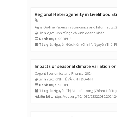
Regional Heterogeneity in Livelihood Str
Agris On-line Papers in Economics and Informatics, 
Lĩnh vực:
Kinh tế học và kinh doanh khác
Danh mục:
SCOPUS
Tác giả:
Nguyễn Đức Kiên
(Chính),
Nguyễn Thái 
Impacts of seasonal climate variation on
Cogent Economics and Finance, 2024
Lĩnh vực:
KINH TẾ VÀ KINH DOANH
Danh mục:
SCOPUS
Tác giả:
Nguyễn Thị Minh Phương
(Chính),
Hồ Trọ
Liên kết:
https://doi.org/10.1080/23322039.2024.