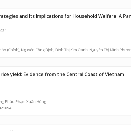
ategies and Its Implications for Household Welfare: A Pan
2024
Phán
(Chính),
Nguyễn Công Định
,
Đinh Thị Kim Oanh
,
Nguyễn Thị Minh Phươ
 rice yield: Evidence from the Central Coast of Vietnam
ng Phúc
,
Phạm Xuân Hùng
2421894