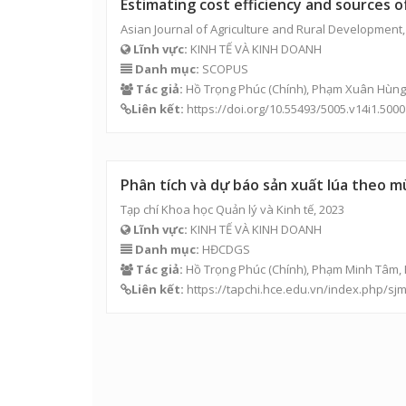
Estimating cost efficiency and sources o
Asian Journal of Agriculture and Rural Development,
Lĩnh vực:
KINH TẾ VÀ KINH DOANH
Danh mục:
SCOPUS
Tác giả:
Hồ Trọng Phúc
(Chính),
Phạm Xuân Hùng
Liên kết:
https://doi.org/10.55493/5005.v14i1.5000
Phân tích và dự báo sản xuất lúa theo m
Tạp chí Khoa học Quản lý và Kinh tế, 2023
Lĩnh vực:
KINH TẾ VÀ KINH DOANH
Danh mục:
HĐCDGS
Tác giả:
Hồ Trọng Phúc
(Chính), Phạm Minh Tâm,
Liên kết:
https://tapchi.hce.edu.vn/index.php/sjm