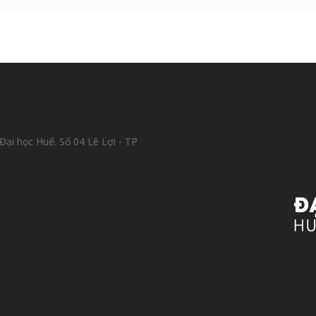
ại học Huế. Số 04 Lê Lợi - TP