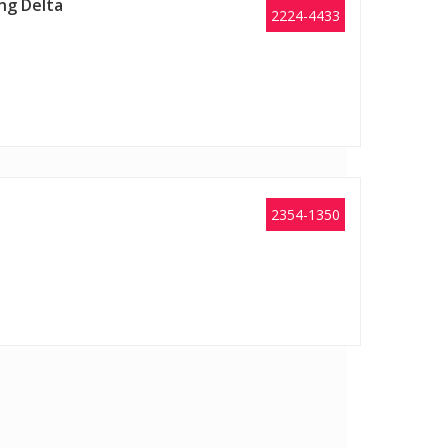
ong Delta
2224-4433
2354-1350