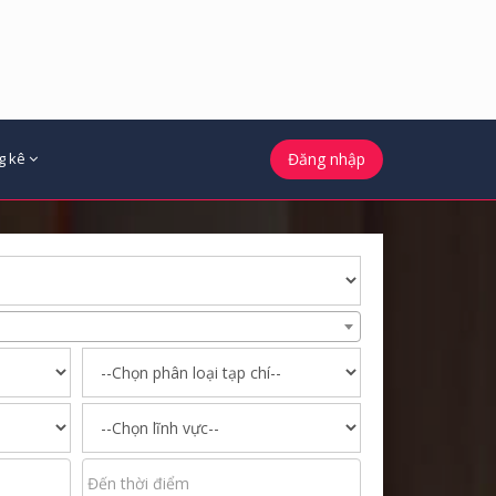
g kê
Đăng nhập