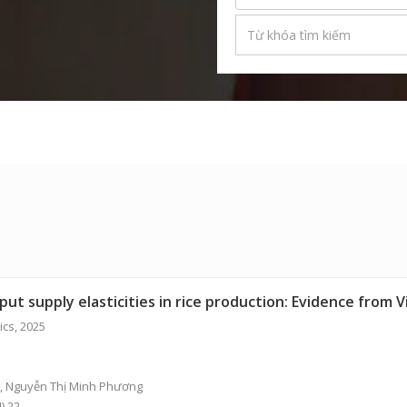
ut supply elasticities in rice production: Evidence from 
ics, 2025
,
Nguyễn Thị Minh Phương
).22