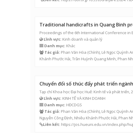
Traditional handicrafts in Quang Binh pr
Proceedings of the 6th International Conference in
Lĩnh vực:
Kinh doanh và quản lý
Danh mục:
Khác
Tác giả:
Phan Văn Hòa
(Chính),
Lê Ngọc Quỳnh A
Khánh Phước Hải
, Trần Huỳnh Quang Minh, Phan Nh
Chuyển đổi số thúc đẩy phát triển ngàn
Tạp chí Khoa học Đại học Huế: Kinh tế và phát triển, 
Lĩnh vực:
KINH TẾ VÀ KINH DOANH
Danh mục:
HĐCDGS
Tác giả:
Phan Văn Hòa
(Chính),
Lê Ngọc Quỳnh A
Nguyễn Công Định
,
Nhiêu Khánh Phước Hải
, Phan N
Liên kết:
https://jos.hueuni.edu.vn/index.php/hu