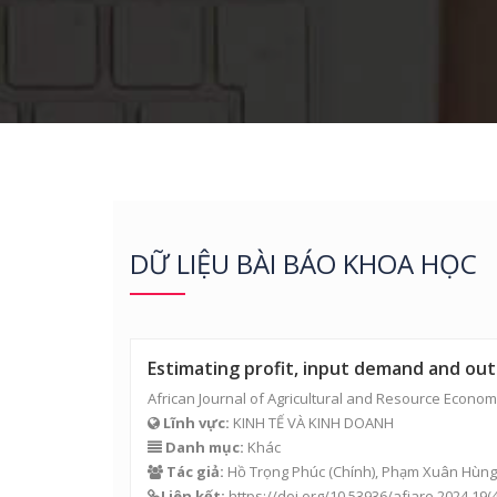
DỮ LIỆU BÀI BÁO KHOA HỌC
Estimating profit, input demand and outp
African Journal of Agricultural and Resource Econom
Lĩnh vực:
KINH TẾ VÀ KINH DOANH
Danh mục:
Khác
Tác giả:
Hồ Trọng Phúc
(Chính),
Phạm Xuân Hùng
Liên kết:
https://doi.org/10.53936/afjare.2024.19(4