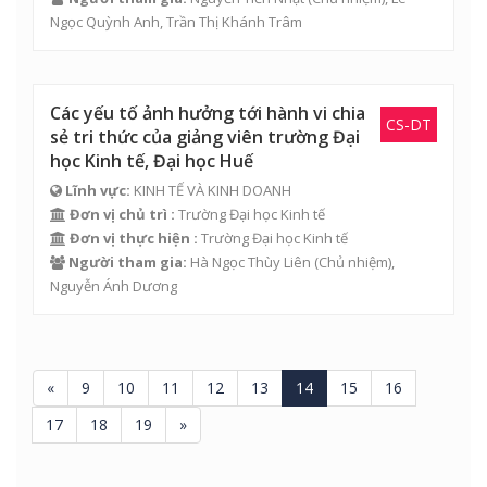
Ngọc Quỳnh Anh
,
Trần Thị Khánh Trâm
Các yếu tố ảnh hưởng tới hành vi chia
CS-DT
sẻ tri thức của giảng viên trường Đại
học Kinh tế, Đại học Huế
Lĩnh vực:
KINH TẾ VÀ KINH DOANH
Đơn vị chủ trì :
Trường Đại học Kinh tế
Đơn vị thực hiện :
Trường Đại học Kinh tế
Người tham gia:
Hà Ngọc Thùy Liên
(Chủ nhiệm),
Nguyễn Ánh Dương
«
9
10
11
12
13
14
15
16
17
18
19
»