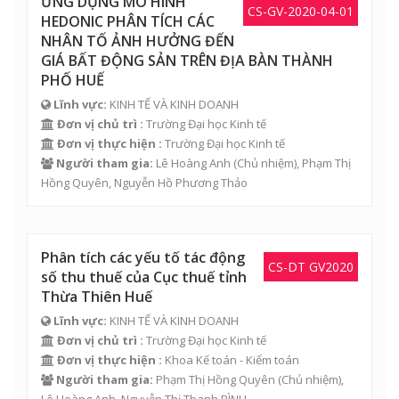
ỨNG DỤNG MÔ HÌNH
CS-GV-2020-04-01
HEDONIC PHÂN TÍCH CÁC
NHÂN TỐ ẢNH HƯỞNG ĐẾN
GIÁ BẤT ĐỘNG SẢN TRÊN ĐỊA BÀN THÀNH
PHỐ HUẾ
Lĩnh vực:
KINH TẾ VÀ KINH DOANH
Đơn vị chủ trì :
Trường Đại học Kinh tế
Đơn vị thực hiện :
Trường Đại học Kinh tế
Người tham gia:
Lê Hoàng Anh
(Chủ nhiệm),
Phạm Thị
Hồng Quyên
,
Nguyễn Hồ Phương Thảo
Phân tích các yếu tố tác động
CS-DT GV2020
số thu thuế của Cục thuế tỉnh
Thừa Thiên Huế
Lĩnh vực:
KINH TẾ VÀ KINH DOANH
Đơn vị chủ trì :
Trường Đại học Kinh tế
Đơn vị thực hiện :
Khoa Kế toán - Kiểm toán
Người tham gia:
Phạm Thị Hồng Quyên
(Chủ nhiệm),
Lê Hoàng Anh
,
Nguyễn Thị Thanh BÌNH