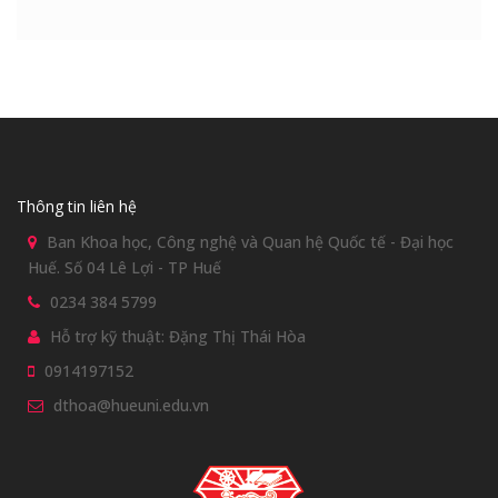
Thông tin liên hệ
Ban Khoa học, Công nghệ và Quan hệ Quốc tế - Đại học
Huế. Số 04 Lê Lợi - TP Huế
0234 384 5799
Hỗ trợ kỹ thuật: Đặng Thị Thái Hòa
0914197152
dthoa@hueuni.edu.vn