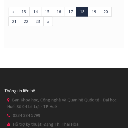
«
13
14
15
16
17
18
19
20
21
22
23
»
Thông tin liên hệ
Ban Khoa học, Công nghệ và Quan hệ Quốc tế - Đại học
Huế. Số 04 Lê Lợi - TP Huế
0234 384 5799
Hỗ trợ kỹ thuật: Đặng Thị Thái Hòa