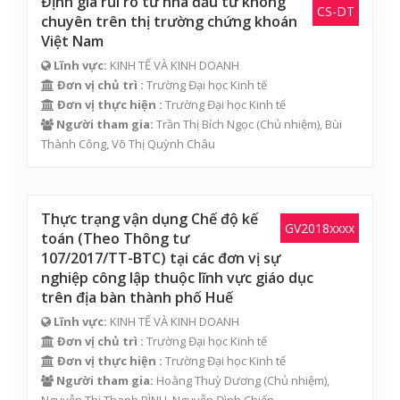
Định giá rủi ro từ nhà đầu tư không
CS-DT
chuyên trên thị trường chứng khoán
Việt Nam
Lĩnh vực:
KINH TẾ VÀ KINH DOANH
Đơn vị chủ trì :
Trường Đại học Kinh tế
Đơn vị thực hiện :
Trường Đại học Kinh tế
Người tham gia:
Trần Thị Bích Ngọc
(Chủ nhiệm),
Bùi
Thành Công
, Võ Thị Quỳnh Châu
Thực trạng vận dụng Chế độ kế
GV2018xxxx
toán (Theo Thông tư
107/2017/TT-BTC) tại các đơn vị sự
nghiệp công lập thuộc lĩnh vực giáo dục
trên địa bàn thành phố Huế
Lĩnh vực:
KINH TẾ VÀ KINH DOANH
Đơn vị chủ trì :
Trường Đại học Kinh tế
Đơn vị thực hiện :
Trường Đại học Kinh tế
Người tham gia:
Hoàng Thuỳ Dương
(Chủ nhiệm),
Nguyễn Thị Thanh BÌNH
,
Nguyễn Đình Chiến