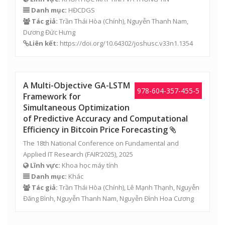
Danh mục:
HĐCDGS
Tác giả:
Trần Thái Hòa
(Chính),
Nguyễn Thanh Nam
,
Dương Đức Hưng
Liên kết:
https://doi.org/10.64302/joshusc.v33n1.1354
A Multi-Objective GA-LSTM
978-604-357-455-5
Framework for
Simultaneous Optimization
of Predictive Accuracy and Computational
Efficiency in Bitcoin Price Forecasting
The 18th National Conference on Fundamental and
Applied IT Research (FAIR’2025), 2025
Lĩnh vực:
Khoa học máy tính
Danh mục:
Khác
Tác giả:
Trần Thái Hòa
(Chính),
Lê Mạnh Thạnh
,
Nguyễn
Đăng Bình
,
Nguyễn Thanh Nam
,
Nguyễn Đình Hoa Cương