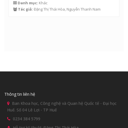
Danh mục:
Khác
Tác giả:
Đặng Thị Thái Hòa
,
Nguyễn Thanh Nam
Thông tin liên hệ
Ban Khoa học, Công nghệ và Quan hệ Quốc tế - Đại học
Huế. Số 04 Lê Lợi - TP Huế
0234 384 5799
Hỗ trợ kỹ thuật: Đặng Thị Thái Hòa