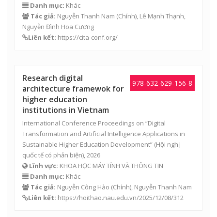
Danh mục:
Khác
Tác giả:
Nguyễn Thanh Nam
(Chính),
Lê Mạnh Thạnh
,
Nguyễn Đình Hoa Cương
Liên kết:
https://cita-conf.org/
Research digital
978-632-629-156-8
architecture framewok for
higher education
institutions in Vietnam
International Conference Proceedings on “Digital
Transformation and Artificial Intelligence Applications in
Sustainable Higher Education Development” (Hội nghị
quốc tế có phản biện), 2026
Lĩnh vực:
KHOA HỌC MÁY TÍNH VÀ THÔNG TIN
Danh mục:
Khác
Tác giả:
Nguyễn Công Hào
(Chính),
Nguyễn Thanh Nam
Liên kết:
https://hoithao.nau.edu.vn/2025/12/08/312