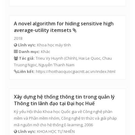
A novel algorithm for hiding sensitive high
average-utility itemsets
2018
Lĩnh vực:
Khoa học máy tính
Danh mục:
Khác
Tác giả:
Trieu Vy Huynh (Chính), Hai Le Quoc, Chau
Truong Ngoc,
Nguyễn Thanh Nam
Liên kết:
https://hoithaoquocgiacntt.ac.vn/index.html
Xây dựng hệ thống thông tin trong quản lý
Thông tin lãnh đạo tại Đại học Huế
Kỷ yếu Hội thảo Khoa học Quốc gia về Công nghệ phần
mềm và Phần mềm nhóm, Công nghệ tri thức và giải pháp
mã nguồn mở cho hệ thống E-learning, 2006
Lĩnh vực:
KHOA HỌC TỰ NHIÊN