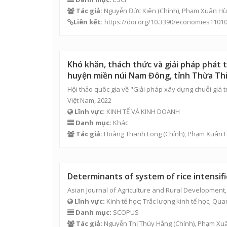
Tác giả:
Nguyễn Đức Kiên
(Chính),
Phạm Xuân H
Liên kết:
https://doi.org/10.3390/economies1101
Khó khăn, thách thức và giải pháp phát 
huyện miền núi Nam Đông, tỉnh Thừa T
Hội thảo quôc gia về "Giải pháp xây dựng chuỗi giá 
Việt Nam, 2022
Lĩnh vực:
KINH TẾ VÀ KINH DOANH
Danh mục:
Khác
Tác giả:
Hoàng Thanh Long
(Chính),
Phạm Xuân 
Determinants of system of rice intensifi
Asian Journal of Agriculture and Rural Development,
Lĩnh vực:
Kinh tế học; Trắc lượng kinh tế học; Qu
Danh mục:
SCOPUS
Tác giả:
Nguyễn Thị Thúy Hằng
(Chính),
Phạm Xu