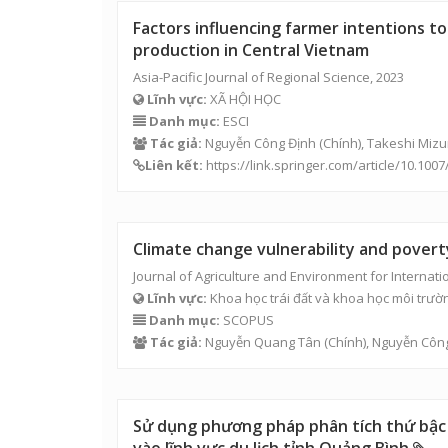
Factors influencing farmer intentions to 
production in Central Vietnam
Asia-Pacific Journal of Regional Science, 2023
Lĩnh vực:
XÃ HỘI HỌC
Danh mục:
ESCI
Tác giả:
Nguyễn Công Định
(Chính), Takeshi Miz
Liên kết:
https://link.springer.com/article/10.100
Climate change vulnerability and povert
Journal of Agriculture and Environment for Internat
Lĩnh vực:
Khoa học trái đất và khoa học môi trườ
Danh mục:
SCOPUS
Tác giả:
Nguyễn Quang Tân
(Chính),
Nguyễn Côn
Sử dụng phương pháp phân tích thứ bậc 