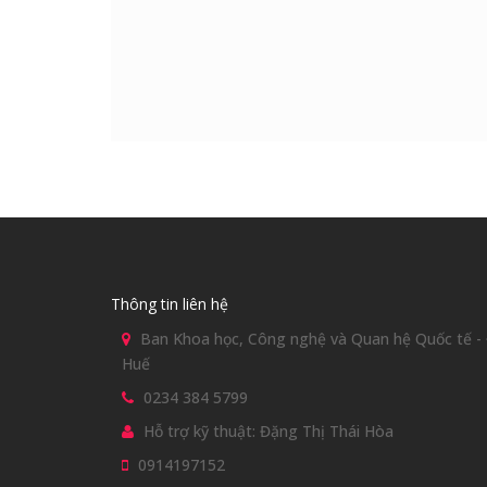
Thông tin liên hệ
Ban Khoa học, Công nghệ và Quan hệ Quốc tế - Đ
Huế
0234 384 5799
Hỗ trợ kỹ thuật: Đặng Thị Thái Hòa
0914197152