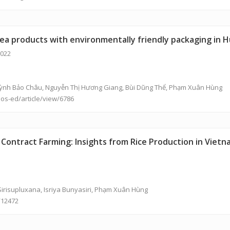
a products with environmentally friendly packaging in H
2022
ỳnh Bảo Châu
,
Nguyễn Thị Hương Giang
,
Bùi Dũng Thể
,
Phạm Xuân Hùng
jos-ed/article/view/6786
Contract Farming: Insights from Rice Production in Viet
irisupluxana, Isriya Bunyasiri,
Phạm Xuân Hùng
/12472