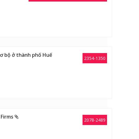
 sơ bộ ở thành phố Huế
2354-1350
 Firms
2078-2489