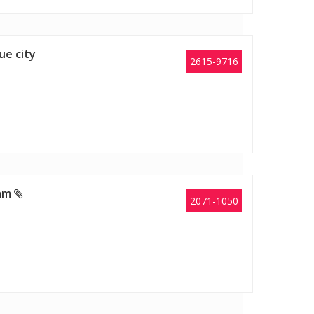
ue city
2615-9716
nam
2071-1050