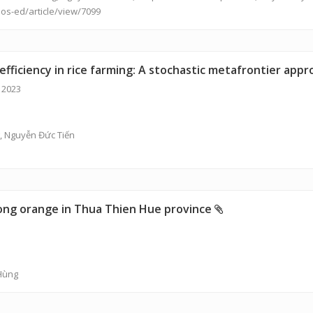
jos-ed/article/view/7099
 efficiency in rice farming: A stochastic metafrontier app
 2023
, Nguyễn Đức Tiến
ong orange in Thua Thien Hue province
Hùng