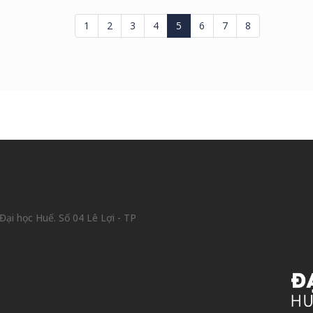
1
2
3
4
5
6
7
8
ại học Huế. Số 04 Lê Lợi - TP