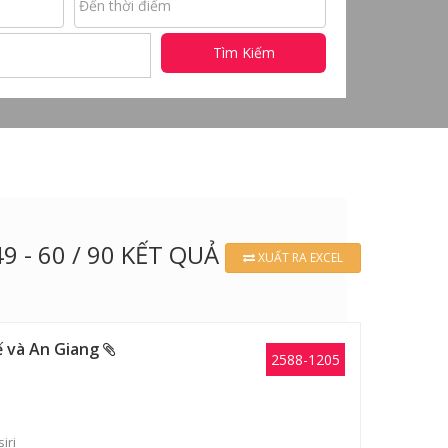
Tìm Kiếm
49 - 60 / 90 KẾT QUẢ
XUẤT RA EXCEL
ế và An Giang
2588-1205
iri