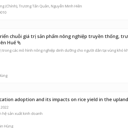
ùng
(Chính),
Trương Tấn Quân
,
Nguyễn Minh Hiền
0010
triển chuỗi giá trị sản phẩm nông nghiệp truyền thống, t
hiên Huế
trị trong các mô hình nông nghiệp dinh dưỡng cho người dân tại vùng khó k
Hùng
cation adoption and its impacts on rice yield in the upla
 2022
an hệ sản xuất kinh doanh
ân Hùng