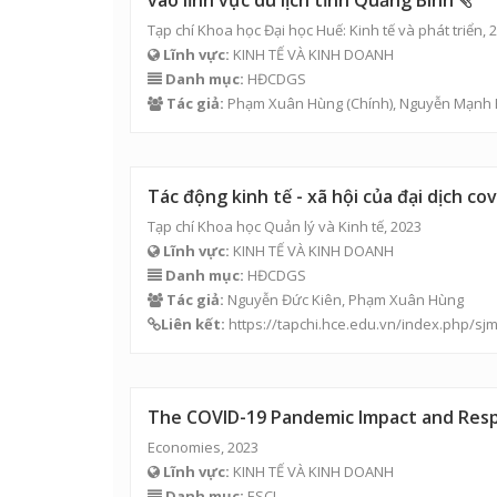
vào lĩnh vực du lịch tỉnh Quảng Bình
Tạp chí Khoa học Đại học Huế: Kinh tế và phát triển, 
Lĩnh vực:
KINH TẾ VÀ KINH DOANH
Danh mục:
HĐCDGS
Tác giả:
Phạm Xuân Hùng
(Chính),
Nguyễn Mạnh
Tác động kinh tế - xã hội của đại dịch c
Tạp chí Khoa học Quản lý và Kinh tế, 2023
Lĩnh vực:
KINH TẾ VÀ KINH DOANH
Danh mục:
HĐCDGS
Tác giả:
Nguyễn Đức Kiên
,
Phạm Xuân Hùng
Liên kết:
https://tapchi.hce.edu.vn/index.php/sjm
The COVID-19 Pandemic Impact and Resp
Economies, 2023
Lĩnh vực:
KINH TẾ VÀ KINH DOANH
Danh mục:
ESCI