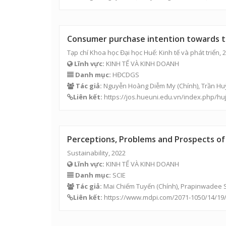
Consumer purchase intention towards te
Tạp chí Khoa học Đại học Huế: Kinh tế và phát triển, 
Lĩnh vực:
KINH TẾ VÀ KINH DOANH
Danh mục:
HĐCDGS
Tác giả:
Nguyễn Hoàng Diễm My
(Chính),
Trần Hu
Liên kết:
https://jos.hueuni.edu.vn/index.php/hu
Perceptions, Problems and Prospects of 
Sustainability, 2022
Lĩnh vực:
KINH TẾ VÀ KINH DOANH
Danh mục:
SCIE
Tác giả:
Mai Chiếm Tuyến
(Chính), Prapinwadee S
Liên kết:
https://www.mdpi.com/2071-1050/14/19