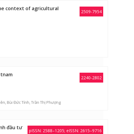
he context of agricultural
2509-7954
ietnam
2240-2802
iên
,
Bùi Đức Tính
,
Trần Thị Phượng
ịnh đầu tư
pISSN: 2588–1205; eISSN: 2615–9716