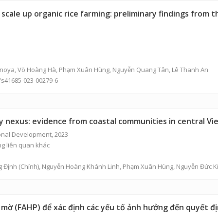
scale up organic rice farming: preliminary findings from t
unoya,
Võ Hoàng Hà
,
Phạm Xuân Hùng
,
Nguyễn Quang Tân
,
Lê Thanh An
7/s41685-023-00279-6
y nexus: evidence from coastal communities in central V
ional Development, 2023
ng liên quan khác
g Định
(Chính),
Nguyễn Hoàng Khánh Linh
,
Phạm Xuân Hùng
,
Nguyễn Đức K
mờ (FAHP) để xác định các yếu tố ảnh hưởng đến quyết đ