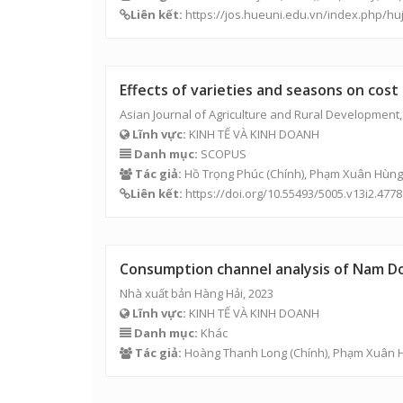
Liên kết:
https://jos.hueuni.edu.vn/index.php/hu
Effects of varieties and seasons on cost
Asian Journal of Agriculture and Rural Development,
Lĩnh vực:
KINH TẾ VÀ KINH DOANH
Danh mục:
SCOPUS
Tác giả:
Hồ Trọng Phúc
(Chính),
Phạm Xuân Hùng
Liên kết:
https://doi.org/10.55493/5005.v13i2.4778
Consumption channel analysis of Nam D
Nhà xuất bản Hàng Hải, 2023
Lĩnh vực:
KINH TẾ VÀ KINH DOANH
Danh mục:
Khác
Tác giả:
Hoàng Thanh Long
(Chính),
Phạm Xuân 