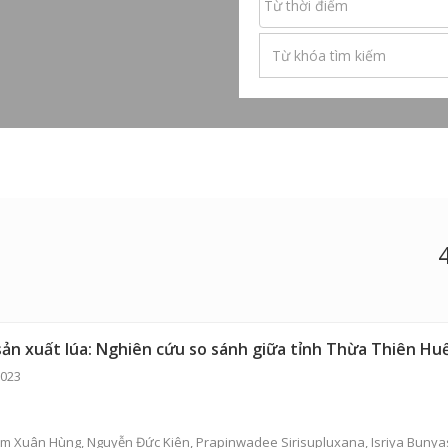
sản xuất lúa: Nghiên cứu so sánh giữa tỉnh Thừa Thiên Hu
2023
m Xuân Hùng
,
Nguyễn Đức Kiên
, Prapinwadee Sirisupluxana, Isriya Bunyas