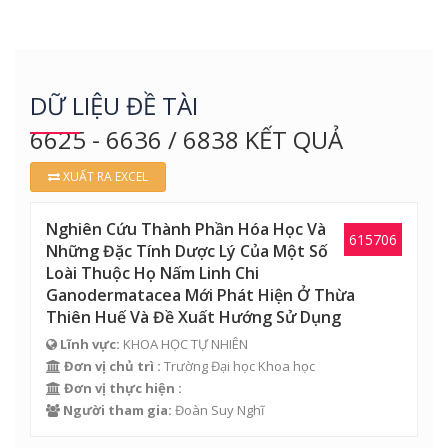
DỮ LIỆU ĐỀ TÀI
6625 - 6636 / 6838 KẾT QUẢ
XUẤT RA EXCEL
Nghiên Cứu Thành Phần Hóa Học Và
615706
Những Đặc Tính Dược Lý Của Một Số
Loài Thuộc Họ Nấm Linh Chi
Ganodermatacea Mới Phát Hiện Ở Thừa
Thiên Huế Và Đề Xuất Hướng Sử Dụng
Lĩnh vực:
KHOA HỌC TỰ NHIÊN
Đơn vị chủ trì :
Trường Đại học Khoa học
Đơn vị thực hiện :
Người tham gia:
Đoàn Suy Nghĩ