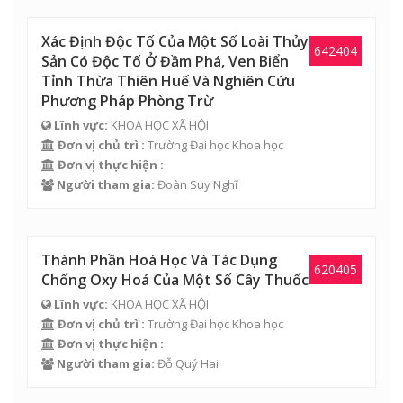
Xác Định Độc Tố Của Một Số Loài Thủy
642404
Sản Có Độc Tố Ở Đầm Phá, Ven Biển
Tỉnh Thừa Thiên Huế Và Nghiên Cứu
Phương Pháp Phòng Trừ
Lĩnh vực:
KHOA HỌC XÃ HỘI
Đơn vị chủ trì :
Trường Đại học Khoa học
Đơn vị thực hiện :
Người tham gia:
Đoàn Suy Nghĩ
Thành Phần Hoá Học Và Tác Dụng
620405
Chống Oxy Hoá Của Một Số Cây Thuốc
Lĩnh vực:
KHOA HỌC XÃ HỘI
Đơn vị chủ trì :
Trường Đại học Khoa học
Đơn vị thực hiện :
Người tham gia:
Đỗ Quý Hai