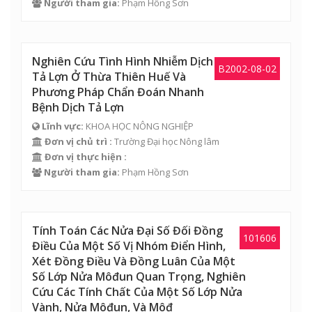
Người tham gia:
Phạm Hồng Sơn
Nghiên Cứu Tình Hình Nhiễm Dịch
B2002-08-02
Tả Lợn Ở Thừa Thiên Huế Và
Phương Pháp Chẩn Đoán Nhanh
Bệnh Dịch Tả Lợn
Lĩnh vực:
KHOA HỌC NÔNG NGHIỆP
Đơn vị chủ trì :
Trường Đại học Nông lâm
Đơn vị thực hiện :
Người tham gia:
Phạm Hồng Sơn
Tính Toán Các Nửa Đại Số Đối Đồng
101606
Điều Của Một Số Vị Nhóm Điển Hình,
Xét Đồng Điều Và Đồng Luân Của Một
Số Lớp Nửa Môđun Quan Trọng, Nghiên
Cứu Các Tính Chất Của Một Số Lớp Nửa
Vành, Nửa Môđun, Và Môđ