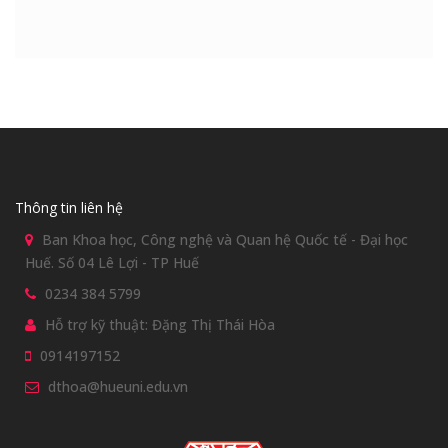
Thông tin liên hệ
Ban Khoa học, Công nghệ và Quan hệ Quốc tế - Đại học
Huế. Số 04 Lê Lợi - TP Huế
0234 384 5799
Hỗ trợ kỹ thuật: Đặng Thị Thái Hòa
0914197152
dthoa@hueuni.edu.vn