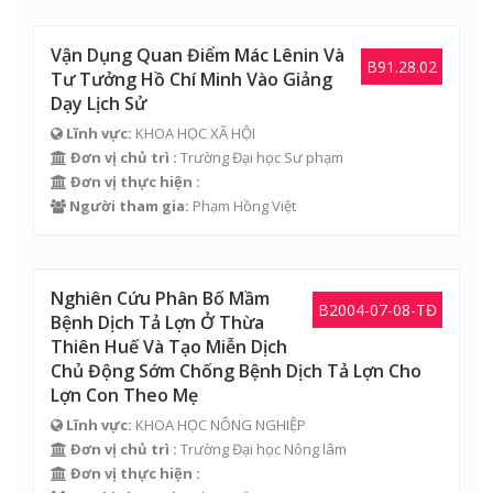
Vận Dụng Quan Điểm Mác Lênin Và
B91.28.02
Tư Tưởng Hồ Chí Minh Vào Giảng
Dạy Lịch Sử
Lĩnh vực:
KHOA HỌC XÃ HỘI
Đơn vị chủ trì :
Trường Đại học Sư phạm
Đơn vị thực hiện :
Người tham gia:
Phạm Hồng Việt
Nghiên Cứu Phân Bố Mầm
B2004-07-08-TĐ
Bệnh Dịch Tả Lợn Ở Thừa
Thiên Huế Và Tạo Miễn Dịch
Chủ Động Sớm Chống Bệnh Dịch Tả Lợn Cho
Lợn Con Theo Mẹ
Lĩnh vực:
KHOA HỌC NÔNG NGHIỆP
Đơn vị chủ trì :
Trường Đại học Nông lâm
Đơn vị thực hiện :