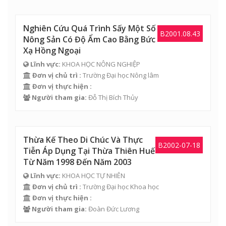
Nghiên Cứu Quá Trình Sấy Một Số
B2001.08.43
Nông Sản Có Độ Ẩm Cao Bằng Bức
Xạ Hồng Ngoại
Lĩnh vực:
KHOA HỌC NÔNG NGHIỆP
Đơn vị chủ trì :
Trường Đại học Nông lâm
Đơn vị thực hiện :
Người tham gia:
Đỗ Thị Bích Thủy
Thừa Kế Theo Di Chúc Và Thực
B2002-07-18
Tiễn Áp Dụng Tại Thừa Thiên Huế
Từ Năm 1998 Đến Năm 2003
Lĩnh vực:
KHOA HỌC TỰ NHIÊN
Đơn vị chủ trì :
Trường Đại học Khoa học
Đơn vị thực hiện :
Người tham gia:
Đoàn Đức Lương