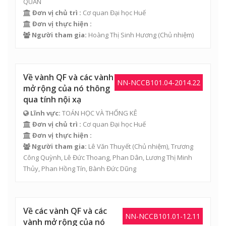
QUAN
Đơn vị chủ trì :
Cơ quan Đại học Huế
Đơn vị thực hiện :
Người tham gia:
Hoàng Thị Sinh Hương
(Chủ nhiệm)
Về vành QF và các vành
NN-NCCB101.04-2014.22
mở rộng của nó thông
qua tính nội xạ
Lĩnh vực:
TOÁN HỌC VÀ THỐNG KÊ
Đơn vị chủ trì :
Cơ quan Đại học Huế
Đơn vị thực hiện :
Người tham gia:
Lê Văn Thuyết
(Chủ nhiệm), Trương
Công Quỳnh, Lê Đức Thoang, Phan Dân,
Lương Thị Minh
Thủy
, Phan Hồng Tín, Bành Đức Dũng
Về các vành QF và các
NN-NCCB101.01-12.11
vành mở rộng của nó