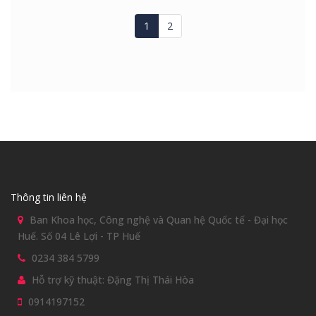
1
2
Thông tin liên hệ
Ban Khoa học, Công nghệ và Quan hệ Quốc tế - Đại học
Huế. Số 04 Lê Lợi - TP Huế
0234 384 5799
Hỗ trợ kỹ thuật: Đặng Thị Thái Hòa
0914197152