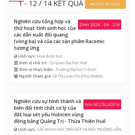
1 - 12 / 14 KẾT QUẢ
XUẤT RA EXCEL
Nghiên cứu tổng hợp và
DHH 2024 - 04 - 218
thử hoạt tính sinh học của
các dẫn xuất đối quang
(vòng ba) và của các sản phẩm Racemic
tương ứng
Lĩnh vực:
Hoá dược học
Đơn vị chủ trì :
Cơ quan Đại học Huế
Đơn vị thực hiện :
Trường Đại học Y dược
Người tham gia:
Lê Thị Loan Chi
(Chủ nhiệm)
Nghiên cứu sự hình thành và
NN-NCCBLA2016
biến đổi tính chất cơ lý của
đất loại sét yếu Holocen vùng
đồng bằng Quảng Trị - Thừa Thiên Huế
Lĩnh vực:
CÁC KHOA HỌC TRÁI ĐẤT VÀ MÔI TRƯỜNG LIÊN