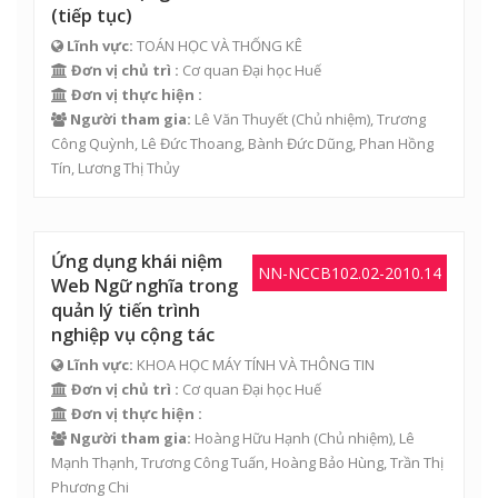
(tiếp tục)
Lĩnh vực:
TOÁN HỌC VÀ THỐNG KÊ
Đơn vị chủ trì :
Cơ quan Đại học Huế
Đơn vị thực hiện :
Người tham gia:
Lê Văn Thuyết
(Chủ nhiệm), Trương
Công Quỳnh, Lê Đức Thoang, Bành Đức Dũng, Phan Hồng
Tín, Lương Thị Thủy
Ứng dụng khái niệm
NN-NCCB102.02-2010.14
Web Ngữ nghĩa trong
quản lý tiến trình
nghiệp vụ cộng tác
Lĩnh vực:
KHOA HỌC MÁY TÍNH VÀ THÔNG TIN
Đơn vị chủ trì :
Cơ quan Đại học Huế
Đơn vị thực hiện :
Người tham gia:
Hoàng Hữu Hạnh
(Chủ nhiệm),
Lê
Mạnh Thạnh
,
Trương Công Tuấn
, Hoàng Bảo Hùng, Trần Thị
Phương Chi