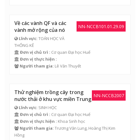
Về các vành QF và các
NN-NCCB101.01.29.09
vành mở rộng của nó
Lĩnh vực:
TOÁN HỌC VÀ
THỐNG KÊ
Đơn vị chủ trì :
Cơ quan Đại học Huế
Đơn vị thực hiện :
Người tham gia:
Lê Văn Thuyết
Thử nghiệm trồng cây trong
NN-NCCB2007
nước thải ở khu vực miền Trung
Lĩnh vực:
SINH HỌC
Đơn vị chủ trì :
Cơ quan Đại học Huế
Đơn vị thực hiện :
Khoa Sinh học
Người tham gia:
Trương Văn Lung,
Hoàng Thị Kim
Hồng