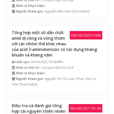
Đơn vị chủ trì :
Cơ quan Đại học Huế
Đơn vị thực hiện :
Người tham gia:
Nguyễn Mậu Hân
(Chủ nhiệm)
Tổng hợp một số dẫn chất
NN-NCCB513 006
amid dị vòng và vòng thơm
với các nhóm thế khác nhau
của acid 2-aminobenzoic có tác dụng kháng
khuẩn và kháng nấm
Lĩnh vực:
KHOA HỌC TỰ NHIÊN
Đơn vị chủ trì :
Cơ quan Đại học Huế
Đơn vị thực hiện :
Người tham gia:
Nguyễn Thị Thu Lan
,
Phan Văn Cư
,
Trần Thanh Minh
Điều tra và đánh giá tổng
NN-NCCB7 131 06
hợp tài nguyên thiên nhiên