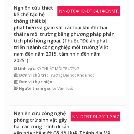
Nghiên cứu thiết
NN-DT04/HĐ-ĐT.04.14/CNMT.
kế chế tạo hệ
thống thiết bị
phát hiện và giám sát các loại khí độc hại
thải ra môi trường bằng phương pháp phân
tích phổ hồng ngoại. (Thuộc "Đề án phát
triển ngành công nghiệp môi trường Việt
nam đến năm 2015, tầm nhìn đến năm
2025")
Lĩnh vực:
KỸ THUẬT MÔI TRƯỜNG
Đơn vị chủ trì :
Trường Đại học Khoa học
Đơn vị thực hiện :
Người tham gia:
Lê Văn Tuất
Nghiên cứu công nghệ
NN-DTĐT.ĐL.2011.G/67
phòng trừ sinh vật gây
hại các công trình di sản
văn hóa thế giới: Cố đô Huế, Thánh địa Mỹ