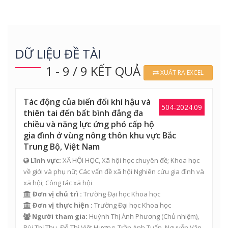
DỮ LIỆU ĐỀ TÀI
1 - 9 / 9 KẾT QUẢ
XUẤT RA EXCEL
Tác động của biến đổi khí hậu và
504-2024.09
thiên tai đến bất bình đẳng đa
chiều và năng lực ứng phó cấp hộ
gia đình ở vùng nông thôn khu vực Bắc
Trung Bộ, Việt Nam
Lĩnh vực:
XÃ HỘI HỌC, Xã hội học chuyên đề; Khoa học
về giới và phụ nữ; Các vấn đề xã hội Nghiên cứu gia đình và
xã hội; Công tác xã hội
Đơn vị chủ trì :
Trường Đại học Khoa học
Đơn vị thực hiện :
Trường Đại học Khoa học
Người tham gia:
Huỳnh Thị Ánh Phương
(Chủ nhiệm),
Bùi Thị Thu
,
Đỗ Thị Việt Hương
,
Trần Anh Tuấn
,
Nguyễn Văn