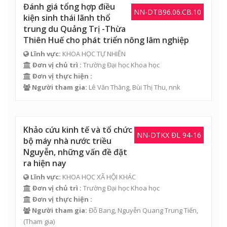
Đánh giá tổng hợp điều
NN-DTB96.06.CB.10
kiện sinh thái lãnh thổ
trung du Quảng Trị -Thừa
Thiên Huế cho phát triển nông lâm nghiệp
Lĩnh vực:
KHOA HỌC TỰ NHIÊN
Đơn vị chủ trì :
Trường Đại học Khoa học
Đơn vị thực hiện :
Người tham gia:
Lê Văn Thăng
,
Bùi Thị Thu
, nnk
Khảo cứu kinh tế và tổ chức
NN-DTKX ĐL 94-16
bộ máy nhà nước triều
Nguyễn, những vấn đề đặt
ra hiện nay
Lĩnh vực:
KHOA HỌC XÃ HỘI KHÁC
Đơn vị chủ trì :
Trường Đại học Khoa học
Đơn vị thực hiện :
Người tham gia:
Đỗ Bang
,
Nguyễn Quang Trung Tiến
,
(Tham gia)