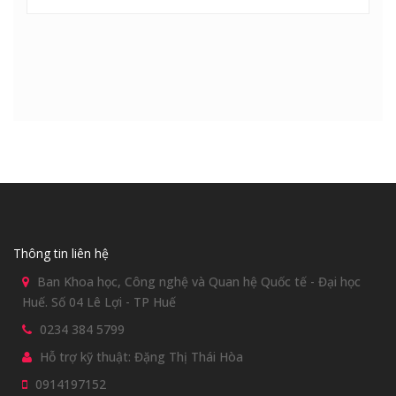
Thông tin liên hệ
Ban Khoa học, Công nghệ và Quan hệ Quốc tế - Đại học
Huế. Số 04 Lê Lợi - TP Huế
0234 384 5799
Hỗ trợ kỹ thuật: Đặng Thị Thái Hòa
0914197152