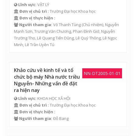
Lĩnh vực:
VẬT LÝ
Đơn vị chủ trì :
Trường Đại học Khoa học
Đơn vị thực hiện :
Người tham gia:
Võ Thanh Tùng
(Chủ nhiệm),
Nguyễn
Mạnh Sơn
,
Trương Văn Chương
,
Phan Đình Giớ
,
Nguyễn
Trường Thọ
,
Lê Quang Tiến Dũng
,
Lê Quý Thông
,
Lê Ngọc
Minh
,
Lê Trần Uyên Tú
Khảo cứu về kinh tế và tổ
NN-DT2005-01-01
chức bộ máy Nhà nước triều
Nguyễn- Những vấn đề đặt
ra hiện nay
Lĩnh vực:
KHOA HỌC XÃ HỘI
Đơn vị chủ trì :
Trường Đại học Khoa học
Đơn vị thực hiện :
Người tham gia:
Đỗ Bang