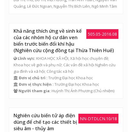
Quảng
,
Lê Đức Ngoan
,
Nguyễn Thị Bích Liên
,
Ngô Minh Tâm
Khả năng thích ứng về sinh kế
505.05-2016.08
của các nhóm hộ cư dân ven
biển trước biến đổi khí hậu
(Nghiên cứu cộng đồng tại Thừa Thiên Huế)
Lĩnh vực:
KHOA HỌC XÃ HỘI, Xã hội học chuyên đề;
Khoa học về giới và phụ nữ; Các vấn đề xã hội Nghiên cứu
gia đình và xã hội; Công tác xã hội
Đơn vị chủ trì :
Trường Đại học Khoa học
Đơn vị thực hiện :
Trường Đại học Khoa học
Người tham gia:
Huỳnh Thị Ánh Phương
(Chủ nhiệm)
Nghiên cứu biến tử áp điện
NN-DTDLCN.10/18
dùng để chế tạo các thiết bị
siêu âm - thủy âm