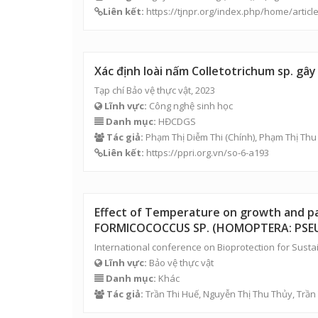
Liên kết:
https://tjnpr.org/index.php/home/artic
Xác định loài nấm Colletotrichum sp. g
Tạp chí Bảo vệ thực vật, 2023
Lĩnh vực:
Công nghệ sinh học
Danh mục:
HĐCDGS
Tác giả:
Phạm Thị Diễm Thi
(Chính), Phạm Thị Th
Liên kết:
https://ppri.org.vn/so-6-a193
Effect of Temperature on growth and pa
FORMICOCOCCUS SP. (HOMOPTERA: PSEUD
International conference on Bioprotection for Sustai
Lĩnh vực:
Bảo vệ thực vật
Danh mục:
Khác
Tác giả:
Trần Thi Huế,
Nguyễn Thị Thu Thủy
,
Trần