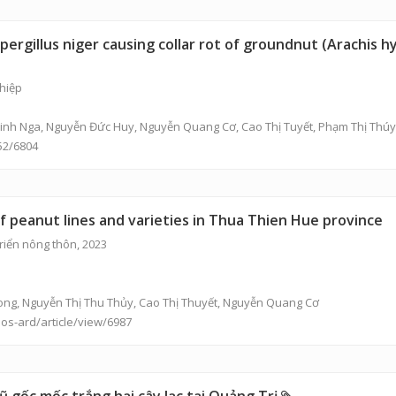
spergillus niger causing collar rot of groundnut (Arachis 
ghiệp
Minh Nga,
Nguyễn Đức Huy
,
Nguyễn Quang Cơ
, Cao Thị Tuyết, Phạm Thị Thú
052/6804
f peanut lines and varieties in Thua Thien Hue province
riển nông thôn, 2023
ong
,
Nguyễn Thị Thu Thủy
,
Cao Thị Thuyết
,
Nguyễn Quang Cơ
jos-ard/article/view/6987