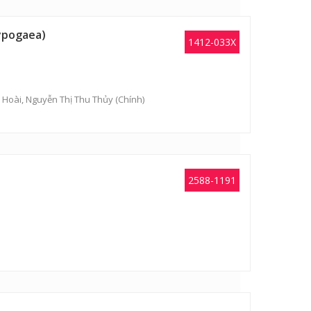
hypogaea)
1412-033X
y Hoài,
Nguyễn Thị Thu Thủy
(Chính)
2588-1191