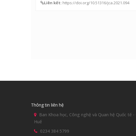
Liên kết:
https://doi.org/10.51316/jca.2021.094
Thông tin liên hệ
Ban Khoa học, Công nghệ và Quan hệ Quốc tế - Đ
Huế
0234 384 5799