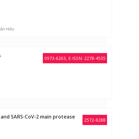
uân Hiếu
0973-6263, E-ISSN: 2278-4535
in and SARS-CoV-2 main protease
2572-8288