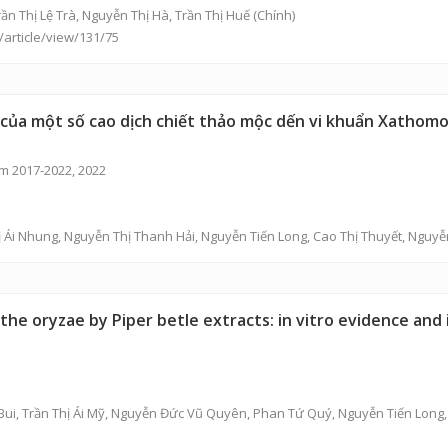
Trần Thị Lệ Trà, Nguyễn Thị Hà, Trần Thị Huế (Chính)
/article/view/131/75
 của một số cao dịch chiết thảo mộc dến vi khuẩn Xathomo
m 2017-2022, 2022
 Ái Nhung
,
Nguyễn Thị Thanh Hải
,
Nguyễn Tiến Long
,
Cao Thị Thuyết
,
Nguyễ
he oryzae by Piper betle extracts: in vitro evidence and i
Bui
,
Trần Thị Ái Mỹ
,
Nguyễn Đức Vũ Quyên
, Phan Tứ Quý, Nguyễn Tiến Long