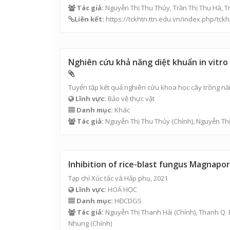
Tác giả:
Nguyễn Thị Thu Thủy
,
Trần Thị Thu Hà
, 
Liên kết:
https://tckhtn.ttn.edu.vn/index.php/tckh
Nghiên cứu khả năng diệt khuẩn in vitro
Tuyển tập kết quả nghiên cứu khoa học cây trồng nă
Lĩnh vực:
Bảo vệ thực vật
Danh mục:
Khác
Tác giả:
Nguyễn Thị Thu Thủy
(Chính),
Nguyễn Thị
Inhibition of rice-blast fungus Magnaport
Tạp chí Xúc tác và Hấp phụ, 2021
Lĩnh vực:
HOÁ HỌC
Danh mục:
HĐCDGS
Tác giả:
Nguyễn Thị Thanh Hải
(Chính),
Thanh Q. 
Nhung
(Chính)