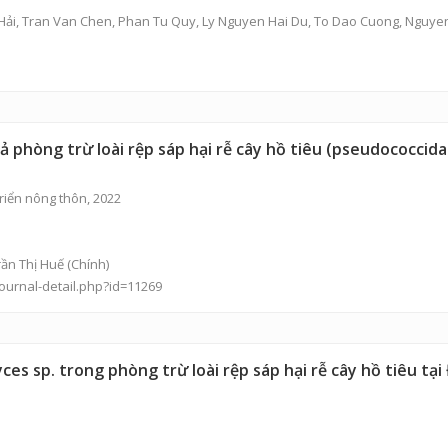
Hải
, Tran Van Chen, Phan Tu Quy, Ly Nguyen Hai Du, To Dao Cuong, Nguyen
ả phòng trừ loài rệp sáp hại rễ cây hồ tiêu (pseudococcid
riển nông thôn, 2022
Trần Thị Huế (Chính)
journal-detail.php?id=11269
es sp. trong phòng trừ loài rệp sáp hại rễ cây hồ tiêu tại