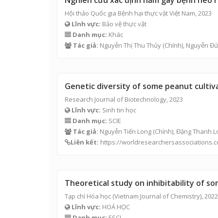
Nghiên cứu xác định nấm gây bệnh héo rũ
Hội thảo Quốc gia Bệnh hại thực vật Việt Nam, 2023
Lĩnh vực:
Bảo vệ thực vật
Danh mục:
Khác
Tác giả:
Nguyễn Thị Thu Thủy
(Chính),
Nguyễn Đứ
Genetic diversity of some peanut culti
Research Journal of Biotechnology, 2023
Lĩnh vực:
Sinh tin học
Danh mục:
SCIE
Tác giả:
Nguyễn Tiến Long
(Chính),
Đặng Thanh L
Liên kết:
https://worldresearchersassociations.
Theoretical study on inhibitability of s
Tạp chí Hóa học (Vietnam Journal of Chemistry), 2022
Lĩnh vực:
HOÁ HỌC
Danh mục:
ESCI