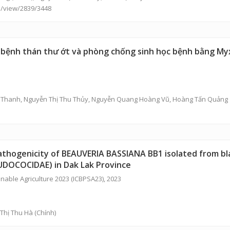
le/view/2839/3448
ây bệnh thán thư ớt và phòng chống sinh học bệnh bằng M
u Thanh,
Nguyễn Thị Thu Thủy
,
Nguyễn Quang Hoàng Vũ
,
Hoàng Tấn Quảng
thogenicity of BEAUVERIA BASSIANA BB1 isolated from bla
OCOCIDAE) in Dak Lak Province
nable Agriculture 2023 (ICBPSA23), 2023
 Thị Thu Hà
(Chính)