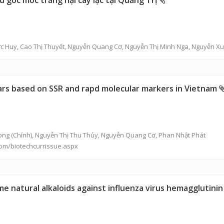
 gốc mốc trắng hại cây lạc tại Quảng Trị
c Huy
,
Cao Thị Thuyết
,
Nguyễn Quang Cơ
, Nguyễn Thị Minh Nga, Nguyễn X
vars based on SSR and rapd molecular markers in Vietnam
ong
(Chính),
Nguyễn Thị Thu Thủy
,
Nguyễn Quang Cơ
, Phan Nhật Phát
com/biotechcurrissue.aspx
ome natural alkaloids against influenza virus hemagglutin