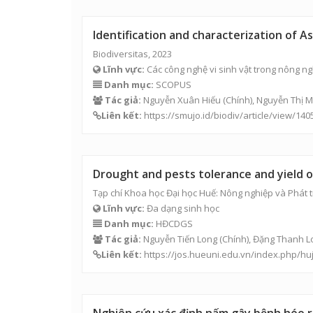
Identification and characterization of A
Biodiversitas, 2023
Lĩnh vực:
Các công nghệ vi sinh vật trong nông n
Danh mục:
SCOPUS
Tác giả:
Nguyễn Xuân Hiếu (Chính), Nguyễn Thị 
Liên kết:
https://smujo.id/biodiv/article/view/14
Drought and pests tolerance and yield o
Tạp chí Khoa học Đại học Huế: Nông nghiệp và Phát t
Lĩnh vực:
Đa dạng sinh học
Danh mục:
HĐCDGS
Tác giả:
Nguyễn Tiến Long
(Chính),
Đặng Thanh L
Liên kết:
https://jos.hueuni.edu.vn/index.php/hu