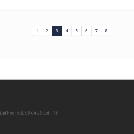
1
2
3
4
5
6
7
8
ại học Huế. Số 04 Lê Lợi - TP