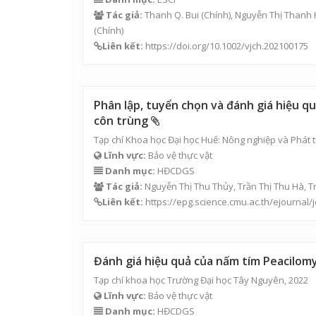
Tác giả:
Thanh Q. Bui
(Chính),
Nguyễn Thị Thanh 
(Chính)
Liên kết:
https://doi.org/10.1002/vjch.202100175
Phân lập, tuyển chọn và đánh giá hiệu qu
côn trùng
Tạp chí Khoa học Đại học Huế: Nông nghiệp và Phát t
Lĩnh vực:
Bảo vệ thực vật
Danh mục:
HĐCDGS
Tác giả:
Nguyễn Thị Thu Thủy
,
Trần Thị Thu Hà
, 
Liên kết:
https://epg.science.cmu.ac.th/ejournal/
Đánh giá hiệu quả của nấm tím Peacilomyc
Tạp chí khoa học Trường Đại học Tây Nguyên, 2022
Lĩnh vực:
Bảo vệ thực vật
Danh mục:
HĐCDGS