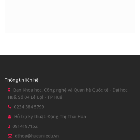
Thông tin liên hệ
Ban Khoa học, Công nghệ và Quan hệ Quốc tế - Đại học
Huế. Số 04 Lê Lợi - TP Huế
0234 384 5799
Hỗ trợ kỹ thuật: Đặng Thị Thái Hòa
0914197152
dthoa@hueuni.edu.vn