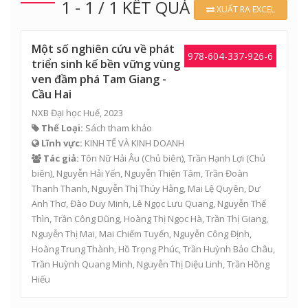
1 - 1 / 1 KẾT QUẢ
XUẤT RA EXCEL
Một số nghiên cứu về phát
978-604-337-926-6
triển sinh kế bền vững vùng
ven đầm phá Tam Giang -
Cầu Hai
NXB Đại học Huế, 2023
Thể Loại:
Sách tham khảo
Lĩnh vực:
KINH TẾ VÀ KINH DOANH
Tác giả:
Tôn Nữ Hải Âu
(Chủ biên),
Trần Hạnh Lợi
(Chủ
biên),
Nguyễn Hải Yến
,
Nguyễn Thiện Tâm
,
Trần Đoàn
Thanh Thanh
,
Nguyễn Thị Thúy Hằng
,
Mai Lệ Quyên
,
Dư
Anh Thơ
,
Đào Duy Minh
,
Lê Ngọc Lưu Quang
,
Nguyễn Thế
Thìn
,
Trần Công Dũng
,
Hoàng Thị Ngọc Hà
,
Trần Thị Giang
,
Nguyễn Thị Mai
,
Mai Chiếm Tuyến
,
Nguyễn Công Định
,
Hoàng Trung Thành,
Hồ Trọng Phúc
,
Trần Huỳnh Bảo Châu
,
Trần Huỳnh Quang Minh
,
Nguyễn Thị Diệu Linh
,
Trần Hồng
Hiếu