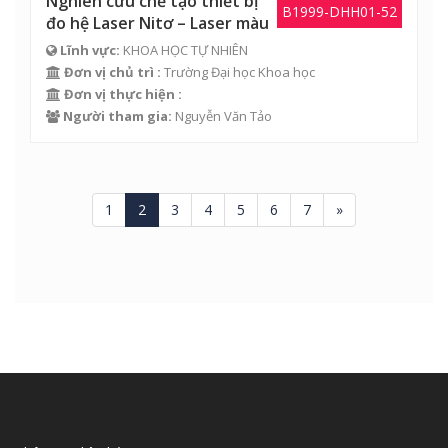
Nghiên cứu chế tạo thiết bị
B1999-DHH01-52
đo hệ Laser Nitơ – Laser màu
Lĩnh vực:
KHOA HỌC TỰ NHIÊN
Đơn vị chủ trì :
Trường Đại học Khoa học
Đơn vị thực hiện :
Người tham gia:
Nguyễn Văn Tảo
1
2
3
4
5
6
7
»