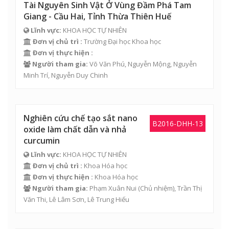
Tài Nguyên Sinh Vật Ở Vùng Đầm Phá Tam
Giang - Cầu Hai, Tỉnh Thừa Thiên Huế
Lĩnh vực:
KHOA HỌC TỰ NHIÊN
Đơn vị chủ trì :
Trường Đại học Khoa học
Đơn vị thực hiện :
Người tham gia:
Võ Văn Phú
,
Nguyễn Mộng
,
Nguyễn
Minh Trí
,
Nguyễn Duy Chinh
Nghiên cứu chế tạo sắt nano
B2016-DHH-13
oxide làm chất dẫn và nhả
curcumin
Lĩnh vực:
KHOA HỌC TỰ NHIÊN
Đơn vị chủ trì :
Khoa Hóa học
Đơn vị thực hiện :
Khoa Hóa học
Người tham gia:
Phạm Xuân Nui
(Chủ nhiệm),
Trần Thị
Văn Thi
,
Lê Lâm Sơn
,
Lê Trung Hiếu