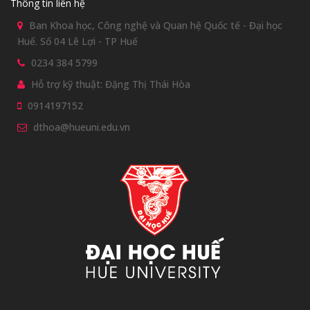
Thông tin liên hệ
Ban Khoa học, Công nghệ và Quan hệ Quốc tế - Đại học
Huế. Số 04 Lê Lợi - TP Huế
0234 384 5799
Hỗ trợ kỹ thuật: Đặng Thị Thái Hòa
0914197152
dthoa@hueuni.edu.vn