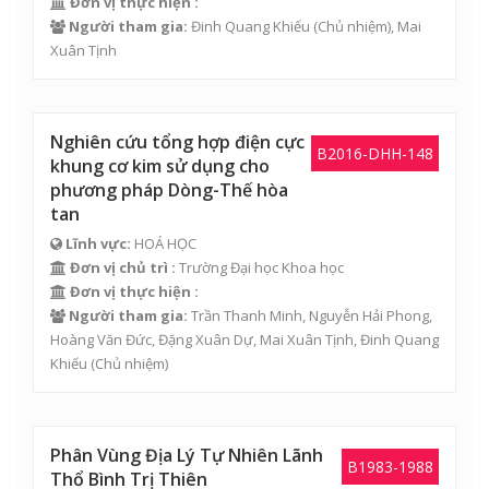
Đơn vị thực hiện :
Người tham gia:
Đinh Quang Khiếu
(Chủ nhiệm),
Mai
Xuân Tịnh
Nghiên cứu tổng hợp điện cực
B2016-DHH-148
khung cơ kim sử dụng cho
phương pháp Dòng-Thế hòa
tan
Lĩnh vực:
HOÁ HỌC
Đơn vị chủ trì :
Trường Đại học Khoa học
Đơn vị thực hiện :
Người tham gia:
Trần Thanh Minh, Nguyễn Hải Phong,
Hoàng Văn Đức, Đặng Xuân Dự, Mai Xuân Tịnh,
Đinh Quang
Khiếu
(Chủ nhiệm)
Phân Vùng Địa Lý Tự Nhiên Lãnh
B1983-1988
Thổ Bình Trị Thiên