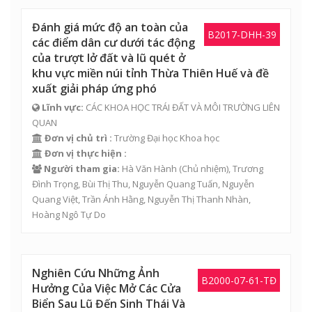
Đánh giá mức độ an toàn của
B2017-DHH-39
các điểm dân cư dưới tác động
của trượt lở đất và lũ quét ở
khu vực miền núi tỉnh Thừa Thiên Huế và đề
xuất giải pháp ứng phó
Lĩnh vực:
CÁC KHOA HỌC TRÁI ĐẤT VÀ MÔI TRƯỜNG LIÊN
QUAN
Đơn vị chủ trì :
Trường Đại học Khoa học
Đơn vị thực hiện :
Người tham gia:
Hà Văn Hành
(Chủ nhiệm),
Trương
Đình Trọng
,
Bùi Thị Thu
,
Nguyễn Quang Tuấn
,
Nguyễn
Quang Việt
,
Trần Ánh Hằng
,
Nguyễn Thị Thanh Nhàn
,
Hoàng Ngô Tự Do
Nghiên Cứu Những Ảnh
B2000-07-61-TĐ
Hưởng Của Việc Mở Các Cửa
Biển Sau Lũ Đến Sinh Thái Và