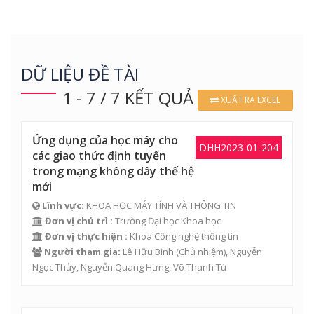
DỮ LIỆU ĐỀ TÀI
1 - 7 / 7 KẾT QUẢ
XUẤT RA EXCEL
Ứng dụng của học máy cho
DHH2023-01-204
các giao thức định tuyến
trong mạng không dây thế hệ
mới
Lĩnh vực:
KHOA HỌC MÁY TÍNH VÀ THÔNG TIN
Đơn vị chủ trì :
Trường Đại học Khoa học
Đơn vị thực hiện :
Khoa Công nghệ thông tin
Người tham gia:
Lê Hữu Bình
(Chủ nhiệm),
Nguyễn
Ngọc Thủy
,
Nguyễn Quang Hưng
,
Võ Thanh Tú