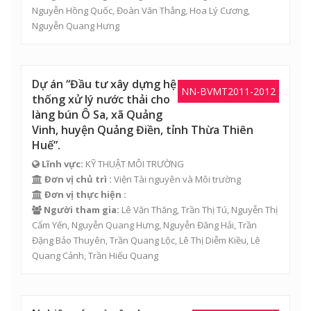
Nguyễn Hồng Quốc
, Đoàn Văn Thắng, Hoa Lý Cương,
Nguyễn Quang Hưng
Dự án “Đầu tư xây dựng hệ
NN-BVMT2011-2012
thống xử lý nước thải cho
làng bún Ô Sa, xã Quảng
Vinh, huyện Quảng Điền, tỉnh Thừa Thiên
Huế”.
Lĩnh vực:
KỸ THUẬT MÔI TRƯỜNG
Đơn vị chủ trì :
Viện Tài nguyên và Môi trường
Đơn vị thực hiện :
Người tham gia:
Lê Văn Thăng
,
Trần Thị Tú
,
Nguyễn Thị
Cẩm Yến
,
Nguyễn Quang Hưng
,
Nguyễn Đăng Hải
,
Trần
Đặng Bảo Thuyên
,
Trần Quang Lộc
,
Lê Thị Diễm Kiều
,
Lê
Quang Cảnh
,
Trần Hiếu Quang