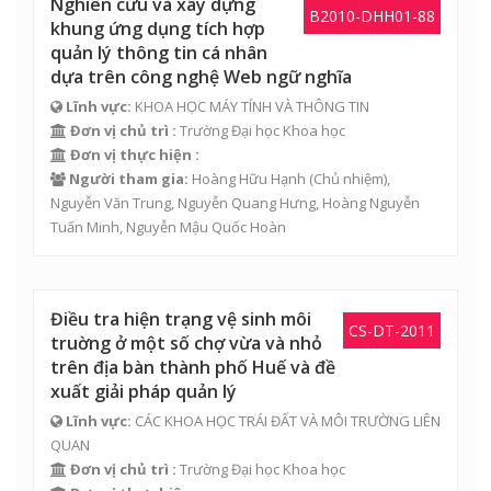
Nghiên cứu và xây dựng
B2010-DHH01-88
khung ứng dụng tích hợp
quản lý thông tin cá nhân
dựa trên công nghệ Web ngữ nghĩa
Lĩnh vực:
KHOA HỌC MÁY TÍNH VÀ THÔNG TIN
Đơn vị chủ trì :
Trường Đại học Khoa học
Đơn vị thực hiện :
Người tham gia:
Hoàng Hữu Hạnh
(Chủ nhiệm),
Nguyễn Văn Trung
,
Nguyễn Quang Hưng
,
Hoàng Nguyễn
Tuấn Minh
,
Nguyễn Mậu Quốc Hoàn
Điều tra hiện trạng vệ sinh môi
CS-DT-2011
truờng ở một số chợ vừa và nhỏ
trên địa bàn thành phố Huế và đề
xuất giải pháp quản lý
Lĩnh vực:
CÁC KHOA HỌC TRÁI ĐẤT VÀ MÔI TRƯỜNG LIÊN
QUAN
Đơn vị chủ trì :
Trường Đại học Khoa học