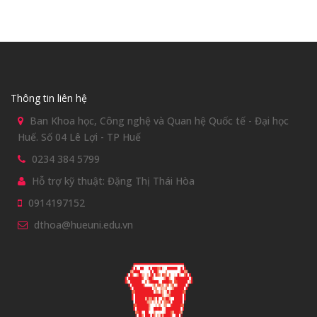
Thông tin liên hệ
Ban Khoa học, Công nghệ và Quan hệ Quốc tế - Đại học
Huế. Số 04 Lê Lợi - TP Huế
0234 384 5799
Hỗ trợ kỹ thuật: Đặng Thị Thái Hòa
0914197152
dthoa@hueuni.edu.vn