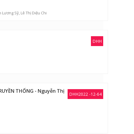
 Lương Sỹ
,
Lê Thị Diệu Chi
DHH
RUYỀN THỐNG - Nguyễn Thị
DHH2022 -12-64