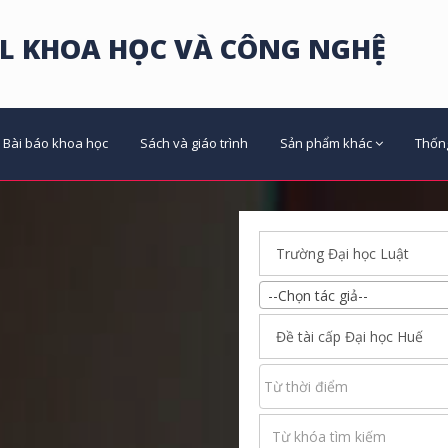
L KHOA HỌC VÀ CÔNG NGHỆ
Bài báo khoa học
Sách và giáo trình
Sản phẩm khác
Thốn
--Chọn tác giả--