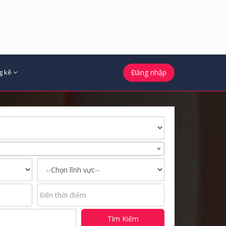
g kê
Đăng nhập
Tìm Kiếm