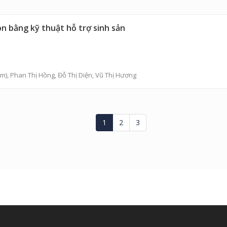
on bằng kỹ thuật hỗ trợ sinh sản
m),
Phan Thị Hồng
,
Đỗ Thị Diện
,
Vũ Thị Hương
1
2
3