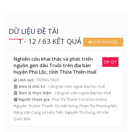
DỮ LIỆU ĐỀ TÀI
1 - 12 / 63 KẾT QUẢ
XUẤT RA EXCEL
Nghiên cứu khai thác và phát triển
DP-DT
nguồn gen dâu Truồi trên địa bàn
huyện Phú Lộc, tỉnh Thừa Thiên Huế
Lĩnh vực:
TRỒNG TRỌT
Đơn vị chủ trì :
Cộng tác viên ngoài Đại học Huế
Đơn vị thực hiện :
Cộng tác viên ngoài Đại học Huế
Người tham gia:
Thái Thị Thanh Trà (Chủ nhiệm),
Nguyễn Thị Kim Thanh, Vũ Việt Hưng,
Phan Thị Phương Nhi
,
Đặng Văn Cung, Lê Hữu Tiến, Nguyễn Thị Dung,
Võ Văn
Quốc Bảo