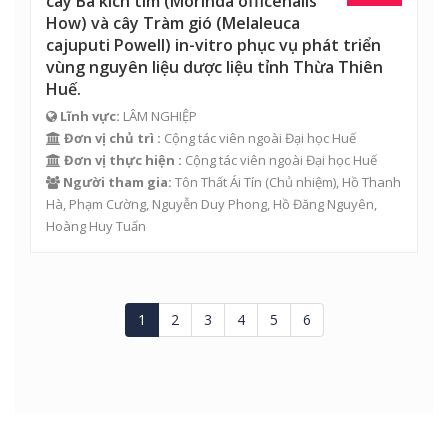
cây Ba kích tím (Morinda officenalis
How) và cây Tràm gió (Melaleuca
cajuputi Powell) in-vitro phục vụ phát triển
vùng nguyên liệu dược liệu tỉnh Thừa Thiên
Huế.
Lĩnh vực:
LÂM NGHIỆP
Đơn vị chủ trì :
Cộng tác viên ngoài Đại học Huế
Đơn vị thực hiện :
Cộng tác viên ngoài Đại học Huế
Người tham gia:
Tôn Thất Ái Tín (Chủ nhiệm),
Hồ Thanh
Hà
,
Phạm Cường
,
Nguyễn Duy Phong
,
Hồ Đăng Nguyên
,
Hoàng Huy Tuấn
1
2
3
4
5
6