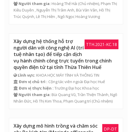
Người tham gia:
Hoàng Thế Hải (Chủ nhiệm), Phạm Thị
Kiều Duyên , Nguyễn Thị Trâm Anh, Bùi Văn Vân,
Hồ Thị
Trúc Quỳnh
, Lê Thị Hiền , Ngô Ngọc Hoàng Vương
Xây dựng hệ thống hỗ trợ
TTH.2021-KC.18
người dân với công nghệ AI (trí
tuệ nhân tạo) để tiếp cận dịch
vụ hành chính công trực tuyến trong chính
quyền điện tử tại tỉnh Thừa Thiên Huế
Lĩnh vực:
KHOA HỌC MÁY TÍNH VÀ THÔNG TIN
Đơn vị chủ trì :
Cộng tác viên ngoài Đại học Huế
Đơn vị thực hiện :
Trường Đại học Khoa học
Người tham gia:
Bùi Quang Vũ
,
Trần Thiện Thành
,
Ngô
Nhân Đức
,
Hồ Thị Kim Thoa
, Phạm Quang trí (Chủ nhiệm)
Xây dựng mô hình trồng và chăm sóc
DP-DT