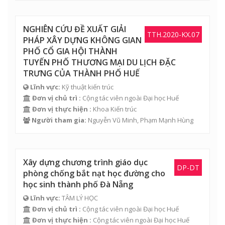
NGHIÊN CỨU ĐỀ XUẤT GIẢI
TTH.2020-KX.07
PHÁP XÂY DỰNG KHÔNG GIAN
PHỐ CỔ GIA HỘI THÀNH
TUYẾN PHỐ THƯƠNG MẠI DU LỊCH ĐẶC
TRƯNG CỦA THÀNH PHỐ HUẾ
Lĩnh vực:
Kỹ thuật kiến trúc
Đơn vị chủ trì :
Cộng tác viên ngoài Đại học Huế
Đơn vị thực hiện :
Khoa Kiến trúc
Người tham gia:
Nguyễn Vũ Minh
,
Phạm Mạnh Hùng
Xây dựng chương trình giáo dục
DP-DT
phòng chống bắt nạt học đường cho
học sinh thành phố Đà Nẵng
Lĩnh vực:
TÂM LÝ HỌC
Đơn vị chủ trì :
Cộng tác viên ngoài Đại học Huế
Đơn vị thực hiện :
Cộng tác viên ngoài Đại học Huế