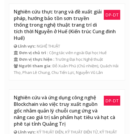
Nghiên cứu thực trạng và đề xuất giải
DP-DT
pháp, hướng bảo tồn sơn truyền
thống trong nghệ thuật trang trí di
tích thời Nguyễn ở Huế (Kiến trúc Cung đinh
Huế)
Lĩnh vực:
NGHỆ THUẬT
Đơn vị chủ trì :
Cộng tác viên ngoài Đại học Huế
Đơn vị thực hiện :
Trường Đại học Nghệ thuật
Người tham gia:
Đỗ Xuân Phú
(Chủ nhiệm),
Quách Hải
Thọ
,
Phan Lê Chung
,
Chu Tiến Lực
,
Nguyễn Vũ Lân
Nghiên cứu và ứng dụng công nghệ
DP-DT
Blockchain vào việc truy xuất nguồn
gốc nhằm quản lý chuỗi cung ứng và
nâng cao giá trị sản phẩm hạt tiêu và hạt cà
phê tại tỉnh Quảng Trị
Lĩnh vực:
KỸ THUẬT ĐIỆN, KỸ THUẬT ĐIỆN TỬ, KỸ THUẬT