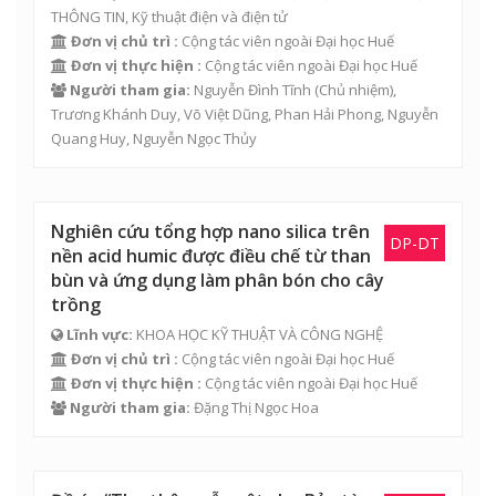
THÔNG TIN, Kỹ thuật điện và điện tử
Đơn vị chủ trì :
Cộng tác viên ngoài Đại học Huế
Đơn vị thực hiện :
Cộng tác viên ngoài Đại học Huế
Người tham gia:
Nguyễn Đình Tĩnh (Chủ nhiệm),
Trương Khánh Duy
,
Võ Việt Dũng
,
Phan Hải Phong
,
Nguyễn
Quang Huy
,
Nguyễn Ngọc Thủy
Nghiên cứu tổng hợp nano silica trên
DP-DT
nền acid humic được điều chế từ than
bùn và ứng dụng làm phân bón cho cây
trồng
Lĩnh vực:
KHOA HỌC KỸ THUẬT VÀ CÔNG NGHỆ
Đơn vị chủ trì :
Cộng tác viên ngoài Đại học Huế
Đơn vị thực hiện :
Cộng tác viên ngoài Đại học Huế
Người tham gia:
Đặng Thị Ngọc Hoa