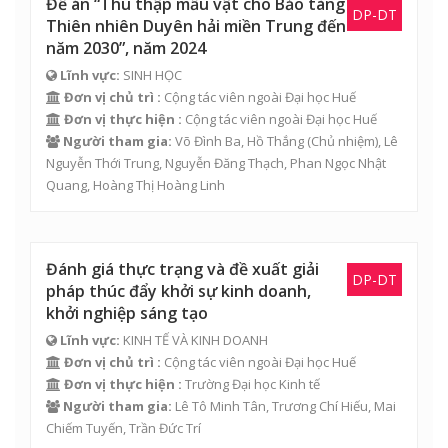
Đề án “Thu thập mẫu vật cho Bảo tàng
DP-DT
Thiên nhiên Duyên hải miền Trung đến
năm 2030”, năm 2024
Lĩnh vực:
SINH HỌC
Đơn vị chủ trì :
Cộng tác viên ngoài Đại học Huế
Đơn vị thực hiện :
Cộng tác viên ngoài Đại học Huế
Người tham gia:
Võ Đình Ba
, Hồ Thắng (Chủ nhiệm), Lê
Nguyễn Thới Trung, Nguyễn Đăng Thạch, Phan Ngọc Nhật
Quang, Hoàng Thị Hoàng Linh
Đánh giá thực trạng và đề xuất giải
DP-DT
pháp thúc đẩy khởi sự kinh doanh,
khởi nghiệp sáng tạo
Lĩnh vực:
KINH TẾ VÀ KINH DOANH
Đơn vị chủ trì :
Cộng tác viên ngoài Đại học Huế
Đơn vị thực hiện :
Trường Đại học Kinh tế
Người tham gia:
Lê Tô Minh Tân
,
Trương Chí Hiếu
,
Mai
Chiếm Tuyến
,
Trần Đức Trí