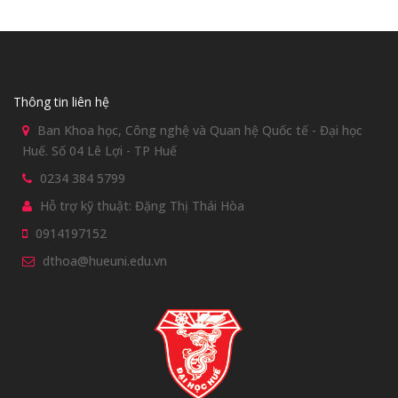
Thông tin liên hệ
Ban Khoa học, Công nghệ và Quan hệ Quốc tế - Đại học
Huế. Số 04 Lê Lợi - TP Huế
0234 384 5799
Hỗ trợ kỹ thuật: Đặng Thị Thái Hòa
0914197152
dthoa@hueuni.edu.vn