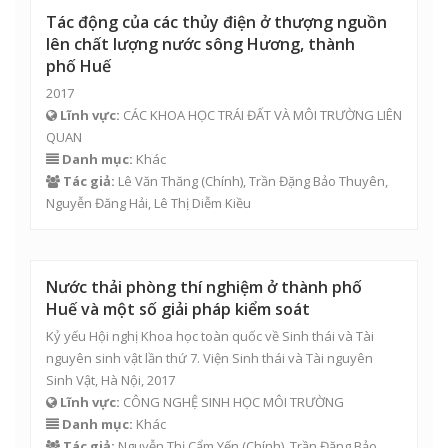
Tác động của các thủy điện ở thượng nguồn
lên chất lượng nước sông Hương, thành
phố Huế
2017
Lĩnh vực:
CÁC KHOA HỌC TRÁI ĐẤT VÀ MÔI TRƯỜNG LIÊN
QUAN
Danh mục:
Khác
Tác giả:
Lê Văn Thăng
(Chính),
Trần Đặng Bảo Thuyên
,
Nguyễn Đăng Hải
,
Lê Thị Diễm Kiều
Nước thải phòng thí nghiệm ở thành phố
Huế và một số giải pháp kiểm soát
Kỷ yếu Hội nghị Khoa học toàn quốc về Sinh thái và Tài
nguyên sinh vật lần thứ 7. Viện Sinh thái và Tài nguyên
Sinh Vật, Hà Nội, 2017
Lĩnh vực:
CÔNG NGHỆ SINH HỌC MÔI TRƯỜNG
Danh mục:
Khác
Tác giả:
Nguyễn Thị Cẩm Yến
(Chính),
Trần Đặng Bảo