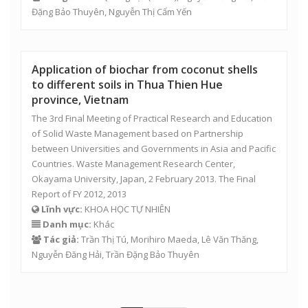
Đặng Bảo Thuyên
,
Nguyễn Thị Cẩm Yến
Application of biochar from coconut shells
to different soils in Thua Thien Hue
province, Vietnam
The 3rd Final Meeting of Practical Research and Education
of Solid Waste Management based on Partnership
between Universities and Governments in Asia and Pacific
Countries. Waste Management Research Center,
Okayama University, Japan, 2 February 2013. The Final
Report of FY 2012, 2013
Lĩnh vực:
KHOA HỌC TỰ NHIÊN
Danh mục:
Khác
Tác giả:
Trần Thị Tú
, Morihiro Maeda,
Lê Văn Thăng
,
Nguyễn Đăng Hải
,
Trần Đặng Bảo Thuyên