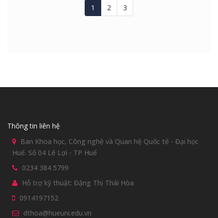
1
2
3
Thông tin liên hệ
Ban Khoa học, Công nghệ và Quan hệ Quốc tế - Đại học
Huế. Số 04 Lê Lợi - TP Huế
0234 384 5799
Hỗ trợ kỹ thuật: Đặng Thị Thái Hòa
0914197152
dthoa@hueuni.edu.vn