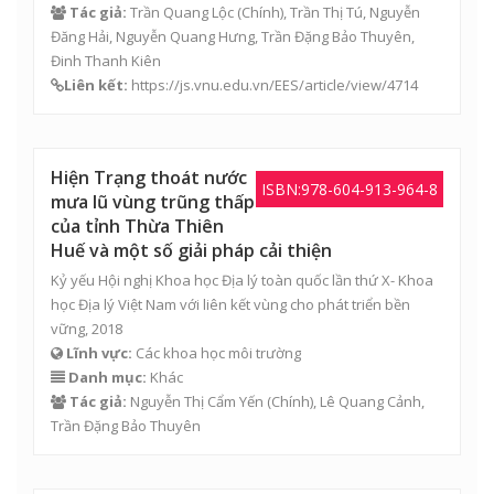
Tác giả:
Trần Quang Lộc
(Chính),
Trần Thị Tú
,
Nguyễn
Đăng Hải
,
Nguyễn Quang Hưng
,
Trần Đặng Bảo Thuyên
,
Đinh Thanh Kiên
Liên kết:
https://js.vnu.edu.vn/EES/article/view/4714
Hiện Trạng thoát nước
ISBN:978-604-913-964-8
mưa lũ vùng trũng thấp
của tỉnh Thừa Thiên
Huế và một số giải pháp cải thiện
Kỷ yếu Hội nghị Khoa học Địa lý toàn quốc lần thứ X- Khoa
học Địa lý Việt Nam với liên kết vùng cho phát triển bền
vững, 2018
Lĩnh vực:
Các khoa học môi trường
Danh mục:
Khác
Tác giả:
Nguyễn Thị Cẩm Yến
(Chính),
Lê Quang Cảnh
,
Trần Đặng Bảo Thuyên