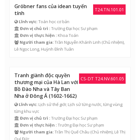
Gröbner fans của idean tuyến
T24.TN.101.01
tính
Lĩnh vực:
Toán học cơ bản
Đơn vị chủ trì :
Trường Đại học Sư phạm
Đơn vị thực hiện :
Khoa Toán
Người tham gia:
Trần Nguyễn Khánh Linh
(Chủ nhiệm),
Lê Ngọc Long
,
Huỳnh Đình Tuân
Tranh giành độc quyền
CS-DT T24.NV.601.05
thương mại của Hà Lan với
Bồ Đào Nha và Tây Ban
Nha ở Đông Á (1602-1662)
Lĩnh vực:
Lịch sử thế giới; Lịch sử từng nước, từng vùng;
từng khu vực
Đơn vị chủ trì :
Trường Đại học Sư phạm
Đơn vị thực hiện :
Trường Đại học Sư phạm
Người tham gia:
Trần Thị Quế Châu
(Chủ nhiệm),
Lê Thị
Quí Đức