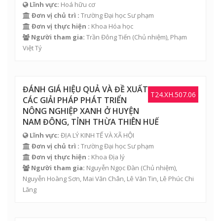
Lĩnh vực:
Hoá hữu cơ
Đơn vị chủ trì :
Trường Đại học Sư phạm
Đơn vị thực hiện :
Khoa Hóa học
Người tham gia:
Trần Đông Tiến
(Chủ nhiệm),
Phạm
Việt Tý
ĐÁNH GIÁ HIỆU QUẢ VÀ ĐỀ XUẤT
T24.XH.507.06
CÁC GIẢI PHÁP PHÁT TRIỂN
NÔNG NGHIỆP XANH Ở HUYỆN
NAM ĐÔNG, TỈNH THỪA THIÊN HUẾ
Lĩnh vực:
ĐỊA LÝ KINH TẾ VÀ XÃ HỘI
Đơn vị chủ trì :
Trường Đại học Sư phạm
Đơn vị thực hiện :
Khoa Địa lý
Người tham gia:
Nguyễn Ngọc Đàn
(Chủ nhiệm),
Nguyễn Hoàng Sơn
,
Mai Văn Chân
,
Lê Văn Tin
,
Lê Phúc Chi
Lăng