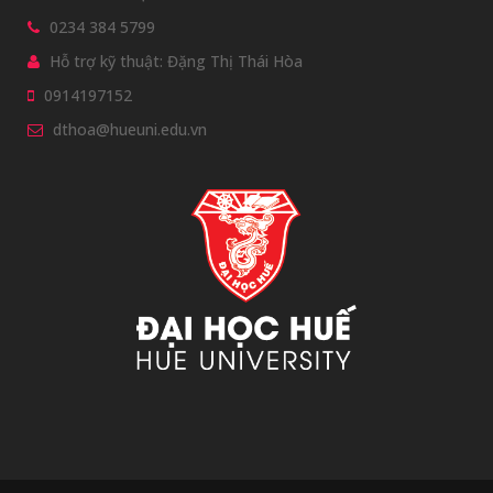
0234 384 5799
Hỗ trợ kỹ thuật: Đặng Thị Thái Hòa
0914197152
dthoa@hueuni.edu.vn