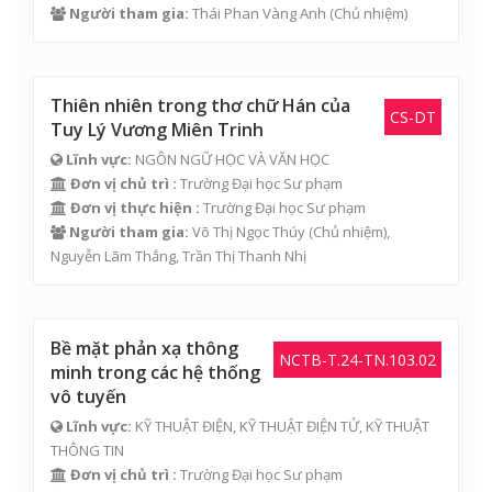
Người tham gia:
Thái Phan Vàng Anh
(Chủ nhiệm)
Thiên nhiên trong thơ chữ Hán của
CS-DT
Tuy Lý Vương Miên Trinh
Lĩnh vực:
NGÔN NGỮ HỌC VÀ VĂN HỌC
Đơn vị chủ trì :
Trường Đại học Sư phạm
Đơn vị thực hiện :
Trường Đại học Sư phạm
Người tham gia:
Võ Thị Ngọc Thúy
(Chủ nhiệm),
Nguyễn Lãm Thắng
,
Trần Thị Thanh Nhị
Bề mặt phản xạ thông
NCTB-T.24-TN.103.02
minh trong các hệ thống
vô tuyến
Lĩnh vực:
KỸ THUẬT ĐIỆN, KỸ THUẬT ĐIỆN TỬ, KỸ THUẬT
THÔNG TIN
Đơn vị chủ trì :
Trường Đại học Sư phạm