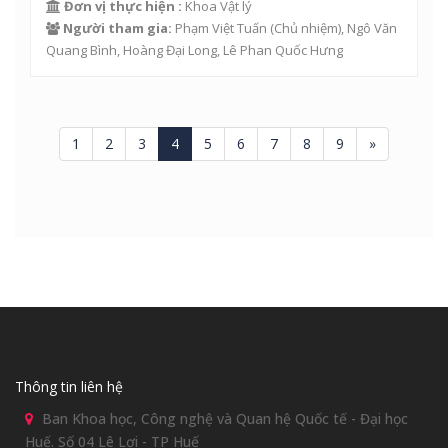
Đơn vị thực hiện :
Khoa Vật lý
Người tham gia:
Phạm Việt Tuấn
(Chủ nhiệm),
Ngô Văn
Quang Bình
,
Hoàng Đại Long
, Lê Phan Quốc Hưng
1
2
3
4
5
6
7
8
9
»
Thông tin liên hệ
Ban Khoa học, Công nghệ và Quan hệ Quốc tế - Đại học
Huế. Số 04 Lê Lợi - TP Huế