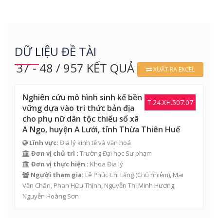
DỮ LIỆU ĐỀ TÀI
37 - 48 / 957 KẾT QUẢ
XUẤT RA EXCEL
Nghiên cứu mô hình sinh kế bền
T.24.XH.507.07
vững dựa vào tri thức bản địa
cho phụ nữ dân tộc thiểu số xã
A Ngo, huyện A Lưới, tỉnh Thừa Thiên Huế
Lĩnh vực:
Địa lý kinh tế và văn hoá
Đơn vị chủ trì :
Trường Đại học Sư phạm
Đơn vị thực hiện :
Khoa Địa lý
Người tham gia:
Lê Phúc Chi Lăng
(Chủ nhiệm),
Mai
Văn Chân
, Phan Hữu Thịnh,
Nguyễn Thị Minh Hương
,
Nguyễn Hoàng Sơn