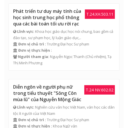
Phát triển tư duy máy tính của
T.24.XH.503.11
học sinh trung học phổ thông
qua các bài toán tối ưu rời rạc
Lĩnh vực:
Khoa học giáo dục học nói chung, bao gồm cả
đào tạo, sư phạm học, lý luận giáo dục,..
Đơn vị chủ trì :
Trường Đại học Sư phạm
Đơn vị thực hiện :
Người tham gia:
Nguyễn Ngọc Thanh
(Chủ nhiệm),
Tạ
Thị Minh Phương
Diễn ngôn về người phụ nữ
T.24 NV.602.02
trong tiểu thuyết "Sông Côn
mùa lũ" của Nguyễn Mộng Giác
Lĩnh vực:
Nghiên cứu văn học Việt Nam, văn học các dân
tộc ít người của Việt Nam
Đơn vị chủ trì :
Trường Đại học Sư phạm
Đơn vị thực hiện :
Khoa Ngữ văn