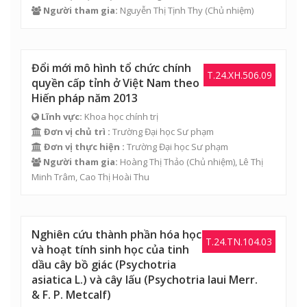
Người tham gia:
Nguyễn Thị Tịnh Thy
(Chủ nhiệm)
Đổi mới mô hình tổ chức chính
T.24.XH.506.09
quyền cấp tỉnh ở Việt Nam theo
Hiến pháp năm 2013
Lĩnh vực:
Khoa học chính trị
Đơn vị chủ trì :
Trường Đại học Sư phạm
Đơn vị thực hiện :
Trường Đại học Sư phạm
Người tham gia:
Hoàng Thị Thảo
(Chủ nhiệm),
Lê Thị
Minh Trâm
,
Cao Thị Hoài Thu
Nghiên cứu thành phần hóa học
T.24.TN.104.03
và hoạt tính sinh học của tinh
dầu cây bồ giác (Psychotria
asiatica L.) và cây lấu (Psychotria laui Merr.
& F. P. Metcalf)