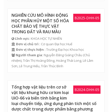
NGHIÊN CỨU MÔ HÌNH ĐỘNG
B2025-DHH-05
HỌC PHÂN HỦY MỘT SỐ HÓA
CHẤT BẢO VỆ THỰC VẬT
TRONG ĐẤT VÀ RAU MÀU
Lĩnh vực:
KHOA HỌC TỰ NHIÊN
Đơn vị chủ trì :
Cơ quan Đại học Huế
Đơn vị thực hiện :
Trường Đại học Khoa học
Người tham gia:
Nguyễn Đăng Giáng Châu
(Chủ
nhiệm),
Trần Thị Hoàng Đông
,
Hoàng Thái Long
,
Lê Lâm
Sơn
,
Lê Trung Hiếu
,
Trần Thúc Bình
Tổng hợp vật liệu trên cơ sở
B2024-DHH-05
vật liệu khung hữu cơ kim loại
UiO-66 và biến tính bằng kim
loại chuyển tiếp, ứng dụng phân tích một số
dược chất trong dược phẩm bằng phương