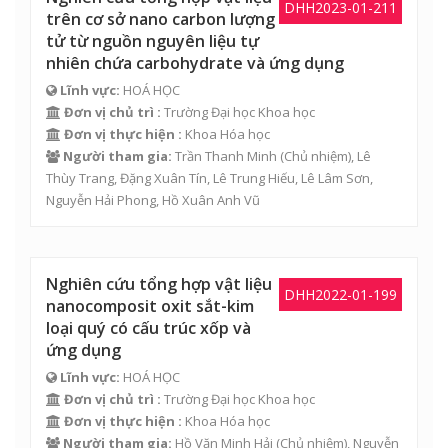
DHH2023-01-211
trên cơ sở nano carbon lượng
tử từ nguồn nguyên liệu tự
nhiên chứa carbohydrate và ứng dụng
Lĩnh vực:
HOÁ HỌC
Đơn vị chủ trì :
Trường Đại học Khoa học
Đơn vị thực hiện :
Khoa Hóa học
Người tham gia:
Trần Thanh Minh
(Chủ nhiệm), Lê
Thùy Trang,
Đặng Xuân Tín
,
Lê Trung Hiếu
,
Lê Lâm Sơn
,
Nguyễn Hải Phong
,
Hồ Xuân Anh Vũ
Nghiên cứu tổng hợp vật liệu
DHH2022-01-199
nanocomposit oxit sắt-kim
loại quý có cấu trúc xốp và
ứng dụng
Lĩnh vực:
HOÁ HỌC
Đơn vị chủ trì :
Trường Đại học Khoa học
Đơn vị thực hiện :
Khoa Hóa học
Người tham gia:
Hồ Văn Minh Hải (Chủ nhiệm),
Nguyễn