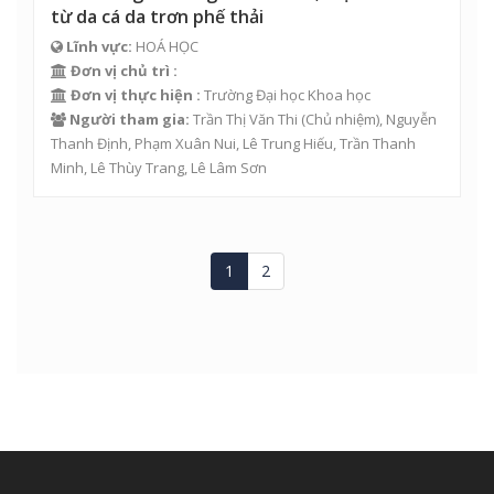
từ da cá da trơn phế thải
Lĩnh vực:
HOÁ HỌC
Đơn vị chủ trì :
Đơn vị thực hiện :
Trường Đại học Khoa học
Người tham gia:
Trần Thị Văn Thi
(Chủ nhiệm), Nguyễn
Thanh Định,
Phạm Xuân Nui
,
Lê Trung Hiếu
,
Trần Thanh
Minh
, Lê Thùy Trang,
Lê Lâm Sơn
1
2