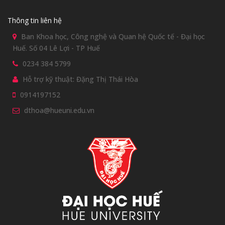
Thông tin liên hệ
Ban Khoa học, Công nghệ và Quan hệ Quốc tế - Đại học
Huế. Số 04 Lê Lợi - TP Huế
0234 384 5799
Hỗ trợ kỹ thuật: Đặng Thị Thái Hòa
0914197152
dthoa@hueuni.edu.vn