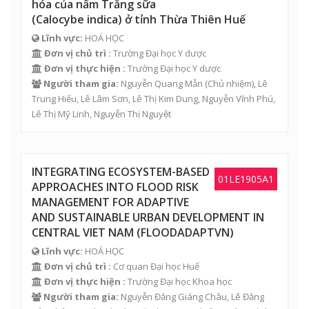
hóa của nấm Trắng sữa
(Calocybe indica) ở tỉnh Thừa Thiên Huế
Lĩnh vực:
HOÁ HỌC
Đơn vị chủ trì :
Trường Đại học Y dược
Đơn vị thực hiện :
Trường Đại học Y dược
Người tham gia:
Nguyễn Quang Mẫn
(Chủ nhiệm),
Lê
Trung Hiếu
,
Lê Lâm Sơn
,
Lê Thị Kim Dung
,
Nguyễn Vĩnh Phú
,
Lê Thị Mỹ Linh, Nguyễn Thị Nguyệt
INTEGRATING ECOSYSTEM-BASED
01LE1905A1
APPROACHES INTO FLOOD RISK
MANAGEMENT FOR ADAPTIVE
AND SUSTAINABLE URBAN DEVELOPMENT IN
CENTRAL VIET NAM (FLOODADAPTVN)
Lĩnh vực:
HOÁ HỌC
Đơn vị chủ trì :
Cơ quan Đại học Huế
Đơn vị thực hiện :
Trường Đại học Khoa học
Người tham gia:
Nguyễn Đăng Giáng Châu
,
Lê Đăng