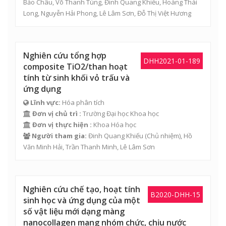
Bảo Châu
,
Võ Thanh Tùng
,
Đinh Quang Khiếu
,
Hoàng Thái
Long
,
Nguyễn Hải Phong
,
Lê Lâm Sơn
,
Đỗ Thị Việt Hương
Nghiên cứu tổng hợp
DHH2021-01-189
composite TiO2/than hoạt
tính từ sinh khối vỏ trấu và
ứng dụng
Lĩnh vực:
Hóa phân tích
Đơn vị chủ trì :
Trường Đại học Khoa học
Đơn vị thực hiện :
Khoa Hóa học
Người tham gia:
Đinh Quang Khiếu
(Chủ nhiệm),
Hồ
Văn Minh Hải
,
Trần Thanh Minh
,
Lê Lâm Sơn
Nghiên cứu chế tạo, hoạt tính
B2020-DHH-15
sinh học và ứng dụng của một
số vật liệu mới dạng màng
nanocollagen mang nhóm chức, chịu nước