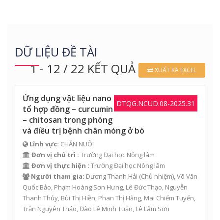
DỮ LIỆU ĐỀ TÀI
1 - 12 / 22 KẾT QUẢ
XUẤT RA EXCEL
Ứng dụng vật liệu nano
DTQG.NCUD.08-2025.31
tổ hợp đồng – curcumin
– chitosan trong phòng
và điều trị bệnh chân móng ở bò
Lĩnh vực:
CHĂN NUÔI
Đơn vị chủ trì :
Trường Đại học Nông lâm
Đơn vị thực hiện :
Trường Đại học Nông lâm
Người tham gia:
Dương Thanh Hải
(Chủ nhiệm),
Võ Văn
Quốc Bảo
,
Phạm Hoàng Sơn Hưng
,
Lê Đức Thạo
,
Nguyễn
Thanh Thủy
,
Bùi Thị Hiền
,
Phan Thị Hằng
,
Mai Chiếm Tuyến
,
Trần Nguyên Thảo
,
Đào Lê Minh Tuấn
,
Lê Lâm Sơn