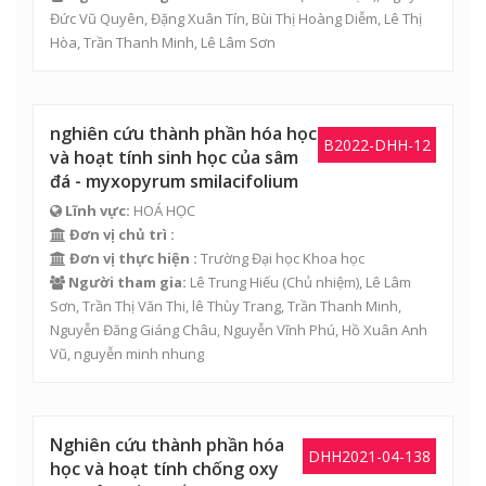
Đức Vũ Quyên
,
Đặng Xuân Tín
,
Bùi Thị Hoàng Diễm
,
Lê Thị
Hòa
,
Trần Thanh Minh
,
Lê Lâm Sơn
nghiên cứu thành phần hóa học
B2022-DHH-12
và hoạt tính sinh học của sâm
đá - myxopyrum smilacifolium
Lĩnh vực:
HOÁ HỌC
Đơn vị chủ trì :
Đơn vị thực hiện :
Trường Đại học Khoa học
Người tham gia:
Lê Trung Hiếu
(Chủ nhiệm),
Lê Lâm
Sơn
,
Trần Thị Văn Thi
, lê Thùy Trang,
Trần Thanh Minh
,
Nguyễn Đăng Giáng Châu
,
Nguyễn Vĩnh Phú
,
Hồ Xuân Anh
Vũ
, nguyễn minh nhung
Nghiên cứu thành phần hóa
DHH2021-04-138
học và hoạt tính chống oxy