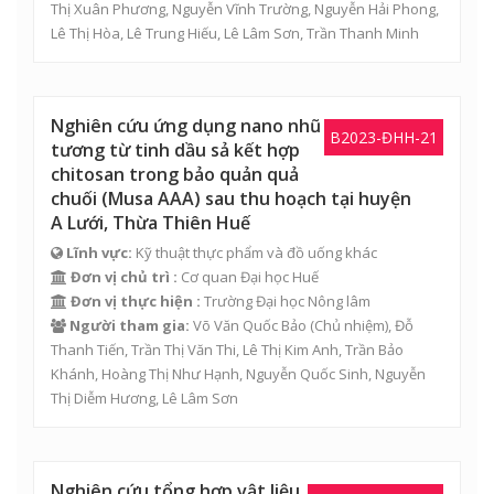
Thị Xuân Phương
,
Nguyễn Vĩnh Trường
,
Nguyễn Hải Phong
,
Lê Thị Hòa
,
Lê Trung Hiếu
,
Lê Lâm Sơn
,
Trần Thanh Minh
Nghiên cứu ứng dụng nano nhũ
B2023-ĐHH-21
tương từ tinh dầu sả kết hợp
chitosan trong bảo quản quả
chuối (Musa AAA) sau thu hoạch tại huyện
A Lưới, Thừa Thiên Huế
Lĩnh vực:
Kỹ thuật thực phẩm và đồ uống khác
Đơn vị chủ trì :
Cơ quan Đại học Huế
Đơn vị thực hiện :
Trường Đại học Nông lâm
Người tham gia:
Võ Văn Quốc Bảo
(Chủ nhiệm),
Đỗ
Thanh Tiến
,
Trần Thị Văn Thi
,
Lê Thị Kim Anh
,
Trần Bảo
Khánh
,
Hoàng Thị Như Hạnh
,
Nguyễn Quốc Sinh
,
Nguyễn
Thị Diễm Hương
,
Lê Lâm Sơn
Nghiên cứu tổng hợp vật liệu