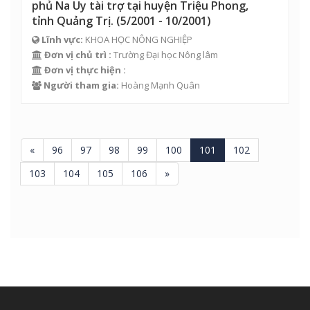
phủ Na Uy tài trợ tại huyện Triệu Phong,
tỉnh Quảng Trị. (5/2001 - 10/2001)
Lĩnh vực:
KHOA HỌC NÔNG NGHIỆP
Đơn vị chủ trì :
Trường Đại học Nông lâm
Đơn vị thực hiện :
Người tham gia:
Hoàng Mạnh Quân
«
96
97
98
99
100
101
102
103
104
105
106
»