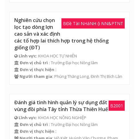
Nghiên cứu chọn
BĐề TàI NHáNH ộ NN&PTNT
lọc tạo dòng lợn
cao sản và xác định
các tổ hợp lai thích hợp trong hệ thống
giống (ĐT)
Lĩnh vực:
KHOA HỌC TỰ NHIÊN
Đơn vị chủ trì :
Trường Đại học Nông lâm
Đơn vị thực hiện :
Người tham gia:
Phùng Thăng Long
,
Đinh Thị Bích Lân
Đánh giá tình hình quản lý sự dụng đất
B2001
vùng đồi phía Tây tỉnh Thừa Thiên Huế
Lĩnh vực:
KHOA HỌC NÔNG NGHIỆP
Đơn vị chủ trì :
Trường Đại học Nông lâm
Đơn vị thực hiện :
Người tham gia:
Hồ Kiệt
,
Huỳnh Văn Chương
, Phạm