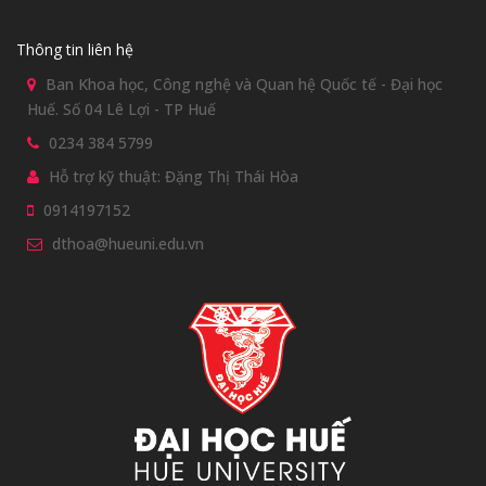
Thông tin liên hệ
Ban Khoa học, Công nghệ và Quan hệ Quốc tế - Đại học
Huế. Số 04 Lê Lợi - TP Huế
0234 384 5799
Hỗ trợ kỹ thuật: Đặng Thị Thái Hòa
0914197152
dthoa@hueuni.edu.vn