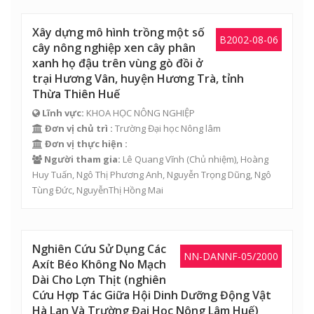
Xây dựng mô hình trồng một số
B2002-08-06
cây nông nghiệp xen cây phân
xanh họ đậu trên vùng gò đồi ở
trại Hương Vân, huyện Hương Trà, tỉnh
Thừa Thiên Huế
Lĩnh vực:
KHOA HỌC NÔNG NGHIỆP
Đơn vị chủ trì :
Trường Đại học Nông lâm
Đơn vị thực hiện :
Người tham gia:
Lê Quang Vĩnh
(Chủ nhiệm),
Hoàng
Huy Tuấn
,
Ngô Thị Phương Anh
,
Nguyễn Trọng Dũng
,
Ngô
Tùng Đức
,
NguyễnThị Hồng Mai
Nghiên Cứu Sử Dụng Các
NN-DANNF-05/2000
Axít Béo Không No Mạch
Dài Cho Lợn Thịt (nghiên
Cứu Hợp Tác Giữa Hội Dinh Dưỡng Động Vật
Hà Lan Và Trường Đại Học Nông Lâm Huế)