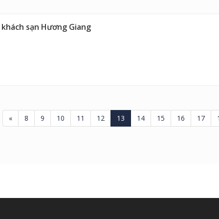
ại khách sạn Hương Giang
«
8
9
10
11
12
13
14
15
16
17