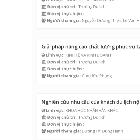
Đơn vị chủ trì :
Trường Du lịch
Đơn vị thực hiện :
Người tham gia:
Nguyễn Dương Thiện
,
Lê Văn H
Giải pháp nâng cao chất lượng phục vụ t
Lĩnh vực:
KINH TẾ VÀ KINH DOANH
Đơn vị chủ trì :
Trường Du lịch
Đơn vị thực hiện :
Người tham gia:
Cao Hữu Phụng
Nghiên cứu nhu cầu của khách du lịch nội 
Lĩnh vực:
KHOA HỌC NHÂN VĂN KHÁC
Đơn vị chủ trì :
Trường Du lịch
Đơn vị thực hiện :
Người tham gia:
Dương Thị Dung Hạnh