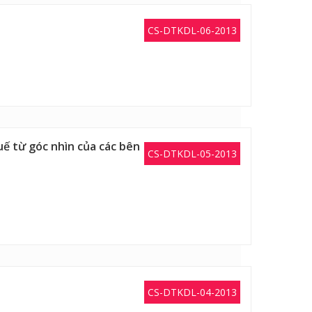
CS-DTKDL-06-2013
uế từ góc nhìn của các bên
CS-DTKDL-05-2013
CS-DTKDL-04-2013