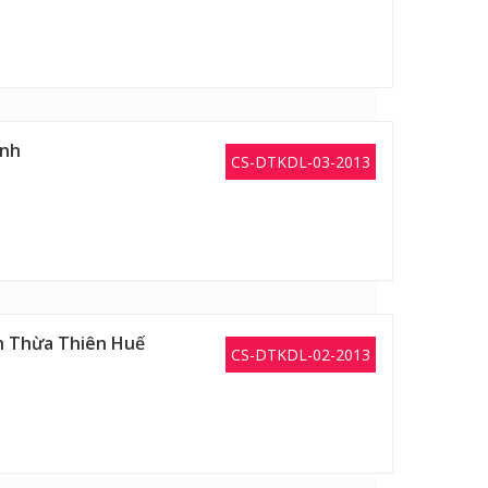
ình
CS-DTKDL-03-2013
nh Thừa Thiên Huế
CS-DTKDL-02-2013