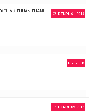
DỊCH VỤ THUẬN THÀNH -
CS-DTKDL-01-2013
NN-NCCB
CS-DTKDL-05-2012