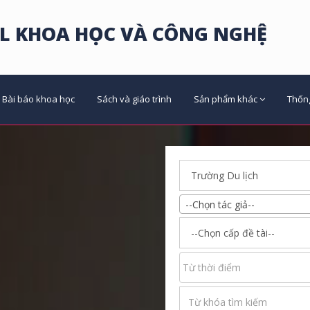
L KHOA HỌC VÀ CÔNG NGHỆ
Bài báo khoa học
Sách và giáo trình
Sản phẩm khác
Thốn
--Chọn tác giả--