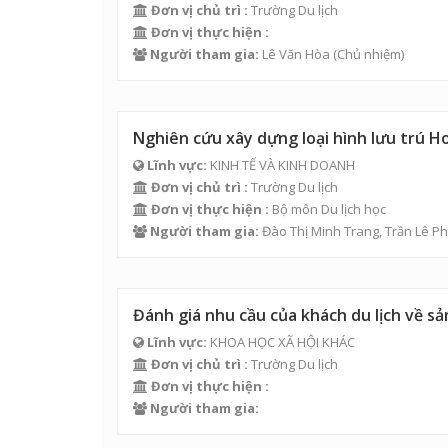
Đơn vị chủ trì :
Trường Du lịch
Đơn vị thực hiện :
Người tham gia:
Lê Văn Hòa
(Chủ nhiệm)
Nghiên cứu xây dựng loại hình lưu trú H
Lĩnh vực:
KINH TẾ VÀ KINH DOANH
Đơn vị chủ trì :
Trường Du lịch
Đơn vị thực hiện :
Bộ môn Du lịch học
Người tham gia:
Đào Thị Minh Trang
,
Trần Lê P
Đánh giá nhu cầu của khách du lịch về s
Lĩnh vực:
KHOA HỌC XÃ HỘI KHÁC
Đơn vị chủ trì :
Trường Du lịch
Đơn vị thực hiện :
Người tham gia: