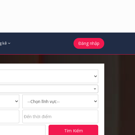
g kê
Đăng nhập
Tìm Kiếm