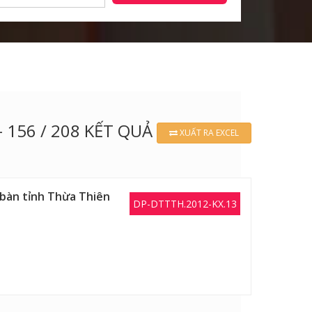
- 156 / 208 KẾT QUẢ
XUẤT RA EXCEL
a bàn tỉnh Thừa Thiên
DP-DTTTH.2012-KX.13