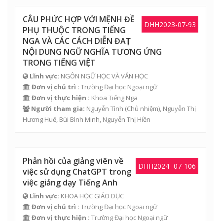
CÂU PHỨC HỢP VỚI MỆNH ĐỀ
DHH2023-07-93
PHỤ THUỘC TRONG TIẾNG
NGA VÀ CÁC CÁCH DIỄN ĐAṬ
NỘI DUNG NGỮ NGHĨA TƯƠNG ỨNG
TRONG TIẾNG VIỆT
Lĩnh vực:
NGÔN NGỮ HỌC VÀ VĂN HỌC
Đơn vị chủ trì :
Trường Đại học Ngoại ngữ
Đơn vị thực hiện :
Khoa Tiếng Nga
Người tham gia:
Nguyễn Tình
(Chủ nhiệm),
Nguyễn Thị
Hương Huế
,
Bùi Bình Minh
,
Nguyễn Thị Hiền
Phản hồi của giảng viên về
DHH2024- 07-106
việc sử dụng ChatGPT trong
việc giảng dạy Tiếng Anh
Lĩnh vực:
KHOA HỌC GIÁO DỤC
Đơn vị chủ trì :
Trường Đại học Ngoại ngữ
Đơn vị thực hiện :
Trường Đại học Ngoại ngữ