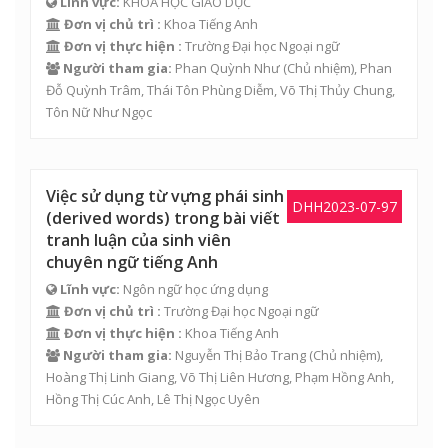
Lĩnh vực:
KHOA HỌC GIÁO DỤC
Đơn vị chủ trì :
Khoa Tiếng Anh
Đơn vị thực hiện :
Trường Đại học Ngoại ngữ
Người tham gia:
Phan Quỳnh Như
(Chủ nhiệm),
Phan
Đỗ Quỳnh Trâm
,
Thái Tôn Phùng Diễm
,
Võ Thị Thủy Chung
,
Tôn Nữ Như Ngọc
Việc sử dụng từ vựng phái sinh
DHH2023-07-97
(derived words) trong bài viết
tranh luận của sinh viên
chuyên ngữ tiếng Anh
Lĩnh vực:
Ngôn ngữ học ứng dụng
Đơn vị chủ trì :
Trường Đại học Ngoại ngữ
Đơn vị thực hiện :
Khoa Tiếng Anh
Người tham gia:
Nguyễn Thị Bảo Trang
(Chủ nhiệm),
Hoàng Thị Linh Giang
,
Võ Thị Liên Hương
,
Phạm Hồng Anh
,
Hồng Thị Cúc Anh
,
Lê Thị Ngọc Uyên