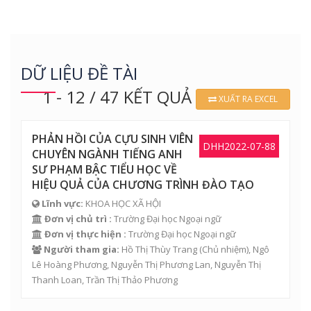
DỮ LIỆU ĐỀ TÀI
1 - 12 / 47 KẾT QUẢ
XUẤT RA EXCEL
PHẢN HỒI CỦA CỰU SINH VIÊN
DHH2022-07-88
CHUYÊN NGÀNH TIẾNG ANH
SƯ PHẠM BẬC TIỂU HỌC VỀ
HIỆU QUẢ CỦA CHƯƠNG TRÌNH ĐÀO TẠO
Lĩnh vực:
KHOA HỌC XÃ HỘI
Đơn vị chủ trì :
Trường Đại học Ngoại ngữ
Đơn vị thực hiện :
Trường Đại học Ngoại ngữ
Người tham gia:
Hồ Thị Thùy Trang
(Chủ nhiệm),
Ngô
Lê Hoàng Phương
,
Nguyễn Thị Phương Lan
,
Nguyễn Thị
Thanh Loan
,
Trần Thị Thảo Phương