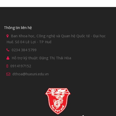
Thông tin liên hệ
Ban Khoa học, Công nghệ và Quan hệ Quốc tế - Đại học
Huế. Số 04 Lê Lợi - TP Huế
0234 384 5799
Hỗ trợ kỹ thuật: Đặng Thị Thái Hòa
0914197152
dthoa@hueuni.edu.vn