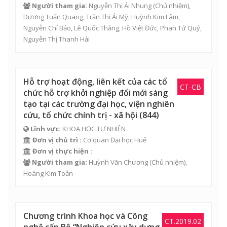
Người tham gia:
Nguyễn Thị Ái Nhung
(Chủ nhiệm),
Dương Tuấn Quang
,
Trần Thị Ái Mỹ
, Huỳnh Kim Lâm,
Nguyễn Chí Bảo
,
Lê Quốc Thắng
,
Hồ Việt Đức
, Phan Tứ Quý,
Nguyễn Thị Thanh Hải
Hỗ trợ hoạt động, liên kết của các tổ
CT-CB
chức hỗ trợ khởi nghiệp đổi mới sáng
tạo tại các trường đại học, viện nghiên
cứu, tổ chức chính trị - xã hội (844)
Lĩnh vực:
KHOA HỌC TỰ NHIÊN
Đơn vị chủ trì :
Cơ quan Đại học Huế
Đơn vị thực hiện :
Người tham gia:
Huỳnh Văn Chương
(Chủ nhiệm),
Hoàng Kim Toản
Chương trình Khoa học và Công
CT.2019.02