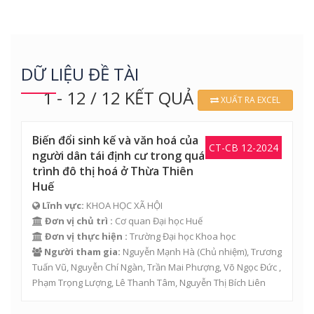
DỮ LIỆU ĐỀ TÀI
1 - 12 / 12 KẾT QUẢ
XUẤT RA EXCEL
Biến đổi sinh kế và văn hoá của
CT-CB 12-2024
người dân tái định cư trong quá
trình đô thị hoá ở Thừa Thiên
Huế
Lĩnh vực:
KHOA HỌC XÃ HỘI
Đơn vị chủ trì :
Cơ quan Đại học Huế
Đơn vị thực hiện :
Trường Đại học Khoa học
Người tham gia:
Nguyễn Mạnh Hà
(Chủ nhiệm), Trương
Tuấn Vũ, Nguyễn Chí Ngàn, Trần Mai Phượng, Võ Ngọc Đức ,
Phạm Trọng Lượng, Lê Thanh Tâm, Nguyễn Thị Bích Liên