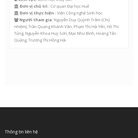
Đơn vị chủ trì :
Cơ quan Đại học Huế
Đơn vị thực hiện :
Viện Công nghệ Sinh học
Người tham gia:
Nguyễn Duy Quỳnh Trâm
(Chủ
nhiệm),
Trần Quang Khánh Vân
,
Phạm Thị Hải Yến
,
Hồ Thị
Tùng
,
Nguyễn Khoa Huy Sơn
,
Mạc Như Bình
,
Hoàng Tấn
Quảng
,
Trương Thị Hồng Hải
Thông tin liên hệ