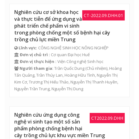
Nghiên cứu cơ sở khoa học
CT-2022.09.DHH.01
và thực tiễn để ứng dụng và
phát triển chế phẩm vi sinh
trong phòng chống một số bệnh hại cây
trồng chủ lực miền Trung
Lĩnh vực:
CÔNG NGHỆ SINH HỌC NÔNG NGHIỆP
Đơn vị chủ trì :
Cơ quan Đại học Huế
Đơn vị thực hiện :
Viện Công nghệ Sinh học
Người tham gia:
Trần Quốc Dung
(Chủ nhiệm),
Hoàng
Tấn Quảng
,
Trần Thúy Lan
,
Hoàng Hữu Tình
,
Nguyễn Thị
Kim Cơ
,
Trương Thị Hiếu Thảo
, Nguyễn Thị Thanh Huyền,
Nguyễn Trần Trung, Nguyễn Thị Dung
Nghiên cứu ứng dụng công
CT2022.09.DHH
nghệ vi sinh tạo một số sản
phẩm phòng chống bệnh hại
cây trồng chủ lực khu vực miền Trung