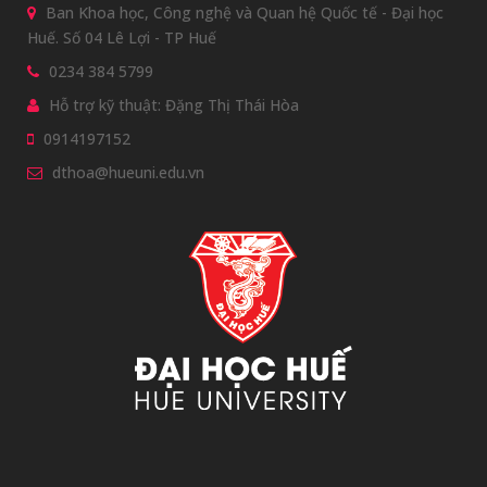
Ban Khoa học, Công nghệ và Quan hệ Quốc tế - Đại học
Huế. Số 04 Lê Lợi - TP Huế
0234 384 5799
Hỗ trợ kỹ thuật: Đặng Thị Thái Hòa
0914197152
dthoa@hueuni.edu.vn