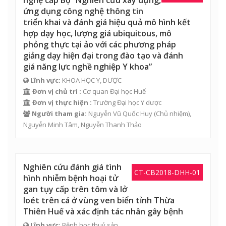
nghệ cấp Bộ “Nghiên cứu xây dựng,
ứng dụng công nghệ thông tin
triển khai và đánh giá hiệu quả mô hình kết
hợp dạy học, lượng giá ubiquitous, mô
phỏng thực tại ảo với các phương pháp
giảng dạy hiện đại trong đào tạo và đánh
giá năng lực nghề nghiệp Y khoa”
Lĩnh vực:
KHOA HỌC Y, DƯỢC
Đơn vị chủ trì :
Cơ quan Đại học Huế
Đơn vị thực hiện :
Trường Đại học Y dược
Người tham gia:
Nguyễn Vũ Quốc Huy
(Chủ nhiệm),
Nguyễn Minh Tâm
,
Nguyễn Thanh Thảo
Nghiên cứu đánh giá tình
CT-CB2018-DHH-01
hình nhiễm bệnh hoại tử
gan tụy cấp trên tôm và lở
loét trên cá ở vùng ven biển tỉnh Thừa
Thiên Huế và xác định tác nhân gây bệnh
Lĩnh vực:
Bệnh học thuỷ sản