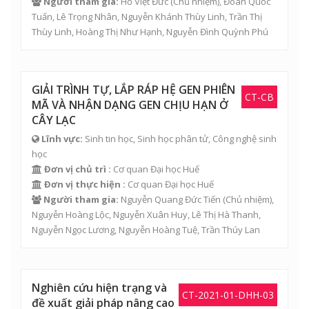
Người tham gia:
Hồ Việt Đức
(Chủ nhiệm),
Đoàn Quốc
Tuấn
,
Lê Trọng Nhân
,
Nguyễn Khánh Thùy Linh
,
Trần Thị
Thùy Linh
,
Hoàng Thị Như Hạnh
,
Nguyễn Đình Quỳnh Phú
GIẢI TRÌNH TỰ, LẮP RÁP HỆ GEN PHIÊN
CT-CB
MÃ VÀ NHẬN DẠNG GEN CHỊU HẠN Ở
CÂY LẠC
Lĩnh vực:
Sinh tin học, Sinh học phân tử, Công nghệ sinh
học
Đơn vị chủ trì :
Cơ quan Đại học Huế
Đơn vị thực hiện :
Cơ quan Đại học Huế
Người tham gia:
Nguyễn Quang Đức Tiến
(Chủ nhiệm),
Nguyễn Hoàng Lộc
,
Nguyễn Xuân Huy
,
Lê Thị Hà Thanh
,
Nguyễn Ngọc Lương
,
Nguyễn Hoàng Tuệ
,
Trần Thúy Lan
Nghiên cứu hiện trạng và
CT-2021-01-DHH-03
đề xuất giải pháp nâng cao