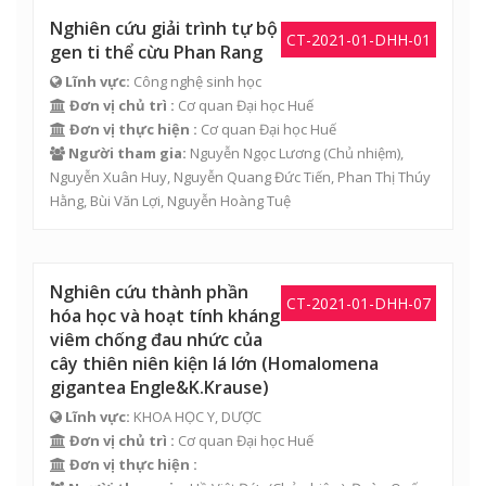
Nghiên cứu giải trình tự bộ
CT-2021-01-DHH-01
gen ti thể cừu Phan Rang
Lĩnh vực:
Công nghệ sinh học
Đơn vị chủ trì :
Cơ quan Đại học Huế
Đơn vị thực hiện :
Cơ quan Đại học Huế
Người tham gia:
Nguyễn Ngọc Lương
(Chủ nhiệm),
Nguyễn Xuân Huy
,
Nguyễn Quang Đức Tiến
,
Phan Thị Thúy
Hằng
,
Bùi Văn Lợi
,
Nguyễn Hoàng Tuệ
Nghiên cứu thành phần
CT-2021-01-DHH-07
hóa học và hoạt tính kháng
viêm chống đau nhức của
cây thiên niên kiện lá lớn (Homalomena
gigantea Engle&K.Krause)
Lĩnh vực:
KHOA HỌC Y, DƯỢC
Đơn vị chủ trì :
Cơ quan Đại học Huế
Đơn vị thực hiện :