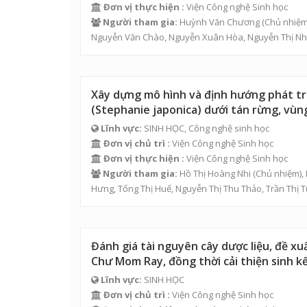
Đơn vị thực hiện :
Viện Công nghệ Sinh học
Người tham gia:
Huỳnh Văn Chương
(Chủ nhiệm
Nguyễn Văn Chào
,
Nguyễn Xuân Hòa
,
Nguyễn Thị N
Xây dựng mô hình và định hướng phát triể
(Stephanie japonica) dưới tán rừng, vù
Lĩnh vực:
SINH HỌC, Công nghệ sinh học
Đơn vị chủ trì :
Viện Công nghệ Sinh học
Đơn vị thực hiện :
Viện Công nghệ Sinh học
Người tham gia:
Hồ Thị Hoàng Nhi
(Chủ nhiệm),
Hưng
,
Tống Thị Huế
, Nguyễn Thị Thu Thảo,
Trần Thị T
Đánh giá tài nguyên cây dược liệu, đề xuấ
Chư Mom Ray, đồng thời cải thiện sinh k
Lĩnh vực:
SINH HỌC
Đơn vị chủ trì :
Viện Công nghệ Sinh học