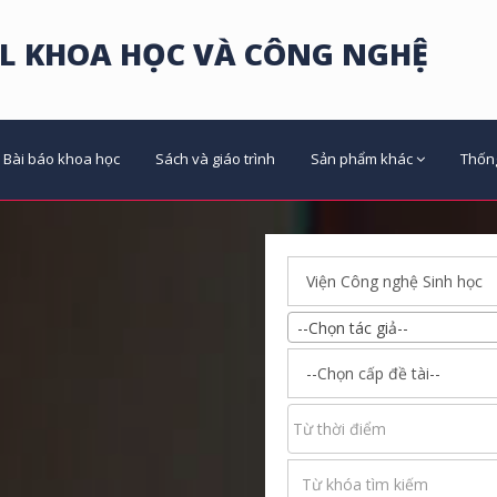
L KHOA HỌC VÀ CÔNG NGHỆ
Bài báo khoa học
Sách và giáo trình
Sản phẩm khác
Thốn
--Chọn tác giả--