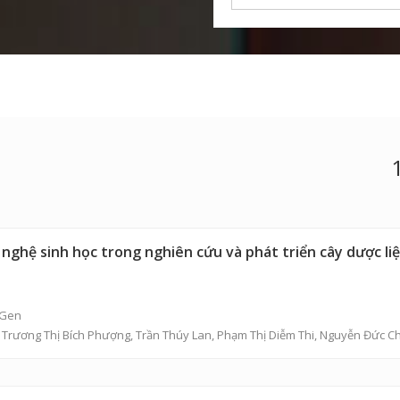
hệ sinh học trong nghiên cứu và phát triển cây dược li
 Gen
,
Trương Thị Bích Phượng
,
Trần Thúy Lan
,
Phạm Thị Diễm Thi
,
Nguyễn Đức C