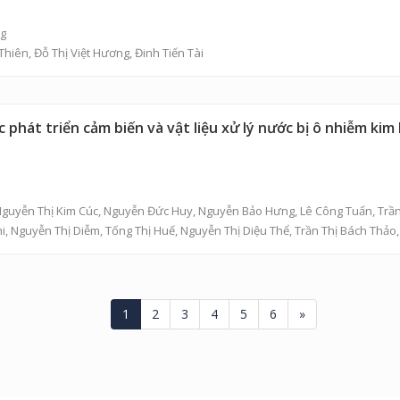
ng
Thiên
,
Đỗ Thị Việt Hương
,
Đinh Tiến Tài
hát triển cảm biến và vật liệu xử lý nước bị ô nhiễm kim 
guyễn Thị Kim Cúc
,
Nguyễn Đức Huy
,
Nguyễn Bảo Hưng
,
Lê Công Tuấn
,
Trầ
i
,
Nguyễn Thị Diễm
,
Tống Thị Huế
,
Nguyễn Thị Diệu Thể
,
Trần Thị Bách Thảo
1
2
3
4
5
6
»