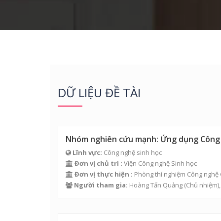
DỮ LIỆU ĐỀ TÀI
Nhóm nghiên cứu mạnh: Ứng dụng Công ng
Lĩnh vực:
Công nghệ sinh học
Đơn vị chủ trì :
Viện Công nghệ Sinh học
Đơn vị thực hiện :
Phòng thí nghiệm Công nghệ
Người tham gia:
Hoàng Tấn Quảng
(Chủ nhiệm)