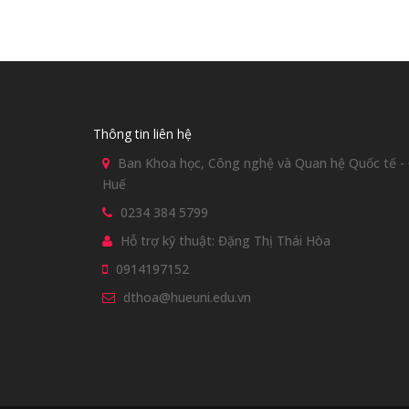
Thông tin liên hệ
Ban Khoa học, Công nghệ và Quan hệ Quốc tế - Đ
Huế
0234 384 5799
Hỗ trợ kỹ thuật: Đặng Thị Thái Hòa
0914197152
dthoa@hueuni.edu.vn