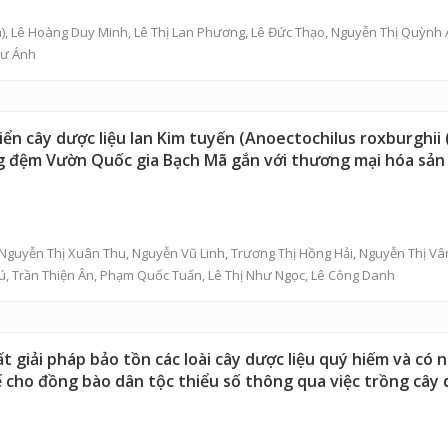
),
Lê Hoàng Duy Minh
,
Lê Thị Lan Phương
,
Lê Đức Thạo
,
Nguyễn Thị Quỳnh
hư Ánh
n cây dược liệu lan Kim tuyến (Anoectochilus roxburghii (Wa
ng đệm Vườn Quốc gia Bạch Mã gắn với thương mại hóa sả
Nguyễn Thị Xuân Thu
, Nguyễn Vũ Linh,
Trương Thị Hồng Hải
,
Nguyễn Thị Vâ
ú
, Trần Thiện Ân, Phạm Quốc Tuấn, Lê Thị Như Ngọc, Lê Công Danh
t giải pháp bảo tồn các loài cây dược liệu quý hiếm và có 
ế cho đồng bào dân tộc thiểu số thông qua việc trồng cây 