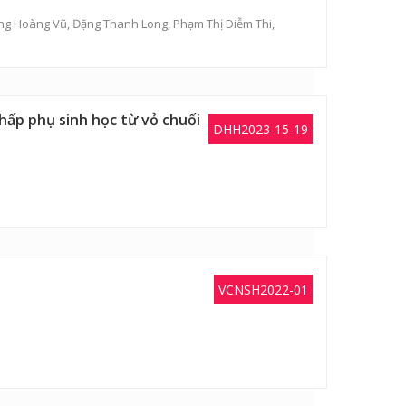
ng Hoàng Vũ
,
Đặng Thanh Long
,
Phạm Thị Diễm Thi
,
hấp phụ sinh học từ vỏ chuối
DHH2023-15-19
VCNSH2022-01