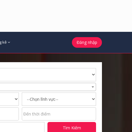
g kê
Đăng nhập
Tìm Kiếm