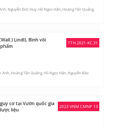
 Anh
,
Nguyễn Đức Huy
,
Hồ Ngọc Hân
,
Hoàng Tấn Quảng
,
ll.) Lindl), Bình vôi
TTH.2021-KC.31
n phẩm
n Anh
,
Hoàng Tấn Quảng
,
Hồ Ngọc Hân
,
Nguyễn Bảo
nguy cơ tại Vườn quốc gia
2023 VNM CMNP 13
dược liệu