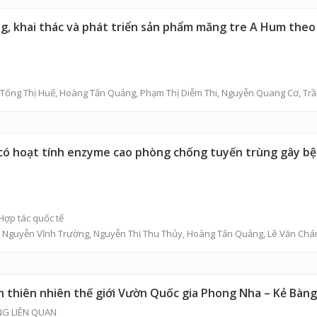
 khai thác và phát triển sản phẩm măng tre A Hum theo ch
Tống Thị Huế
,
Hoàng Tấn Quảng
,
Phạm Thị Diễm Thi
,
Nguyễn Quang Cơ
,
Tr
h có hoạt tính enzyme cao phòng chống tuyến trùng gây bệ
Hợp tác quốc tế
,
Nguyễn Vĩnh Trường
,
Nguyễn Thị Thu Thủy
,
Hoàng Tấn Quảng
,
Lê Văn Chá
ản thiên nhiên thế giới Vườn Quốc gia Phong Nha – Kẻ Bàng
NG LIÊN QUAN