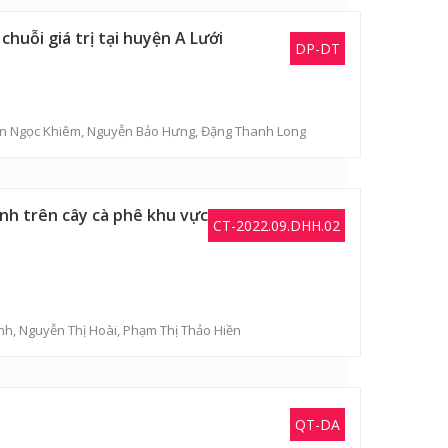
uỗi giá trị tại huyện A Lưới
DP-DT
ần Ngọc Khiêm
,
Nguyễn Bảo Hưng
,
Đặng Thanh Long
nh trên cây cà phê khu vực
CT-2022.09.DHH.02
nh
,
Nguyễn Thị Hoài
,
Phạm Thị Thảo Hiền
QT-DA