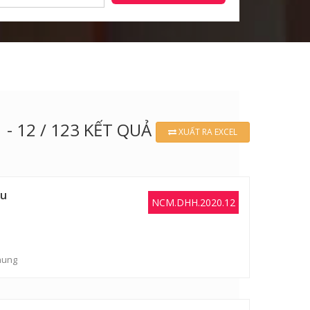
1 - 12 / 123 KẾT QUẢ
XUẤT RA EXCEL
ệu
NCM.DHH.2020.12
hung