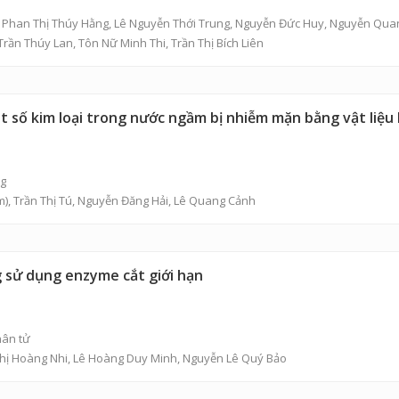
,
Phan Thị Thúy Hằng
, Lê Nguyễn Thới Trung,
Nguyễn Đức Huy
,
Nguyễn Qua
Trần Thúy Lan
, Tôn Nữ Minh Thi, Trần Thị Bích Liên
 số kim loại trong nước ngầm bị nhiễm mặn bằng vật liệu 
ng
m),
Trần Thị Tú
,
Nguyễn Đăng Hải
,
Lê Quang Cảnh
g sử dụng enzyme cắt giới hạn
hân tử
hị Hoàng Nhi
,
Lê Hoàng Duy Minh
,
Nguyễn Lê Quý Bảo