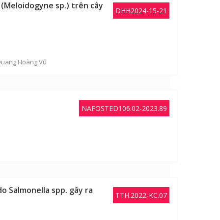
 (Meloidogyne sp.) trên cây
DHH2024-15-21
Quang Hoàng Vũ
NAFOSTED106.02-2023.89
o Salmonella spp. gây ra
TTH.2022-KC.07