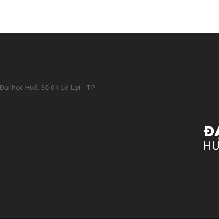
ại học Huế. Số 04 Lê Lợi - TP