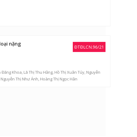
loại nặng
ĐTĐLCN.96/21
n Đăng Khoa
,
Lã Thị Thu Hằng
,
Hồ Thị Xuân Túy
,
Nguyễn
,
Nguyễn Thị Như Ánh
,
Hoàng Thị Ngọc Hân