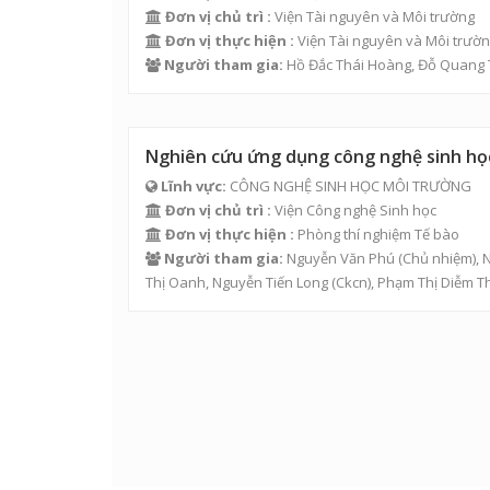
Đơn vị chủ trì :
Viện Tài nguyên và Môi trường
Đơn vị thực hiện :
Viện Tài nguyên và Môi trườ
Người tham gia:
Hồ Đắc Thái Hoàng
,
Đỗ Quang 
Nghiên cứu ứng dụng công nghệ sinh học p
Lĩnh vực:
CÔNG NGHỆ SINH HỌC MÔI TRƯỜNG
Đơn vị chủ trì :
Viện Công nghệ Sinh học
Đơn vị thực hiện :
Phòng thí nghiệm Tế bào
Người tham gia:
Nguyễn Văn Phú
(Chủ nhiệm),
N
Thị Oanh
,
Nguyễn Tiến Long (Ckcn)
,
Phạm Thị Diễm Th